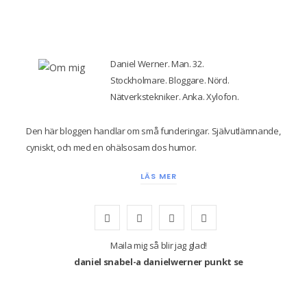
Daniel Werner. Man. 32.
Stockholmare. Bloggare. Nörd.
Nätverkstekniker. Anka. Xylofon.
Den här bloggen handlar om små funderingar. Självutlämnande,
cyniskt, och med en ohälsosam dos humor.
LÄS MER
F
T
I
Y
a
w
n
o
Maila mig så blir jag glad!
daniel snabel-a danielwerner punkt se
c
i
s
u
e
t
t
T