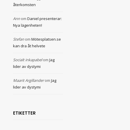
återkomsten
Ann
om
Daniel presenterar:
Nya lägenheten!
Stefan
om
Mötesplatsen.se
kan dra åt helvete
Socialt inkapabel
om
Jag
lider av dystymi
Maarit Argillander
om
Jag
lider av dystymi
ETIKETTER