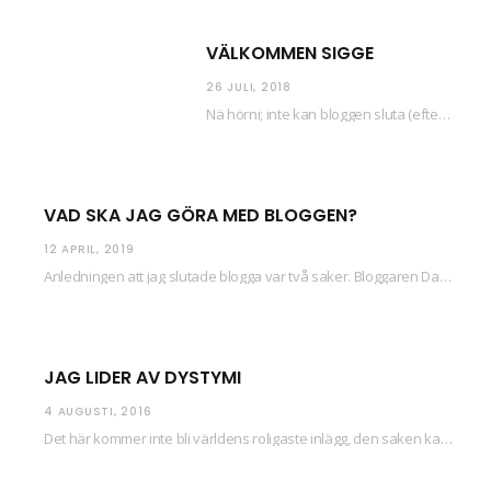
VÄLKOMMEN SIGGE
26 JULI, 2018
Nä hörni; inte kan bloggen sluta (eftersom jag så sällan uppdaterar skiten) i sånt supermoll.…
VAD SKA JAG GÖRA MED BLOGGEN?
12 APRIL, 2019
Anledningen att jag slutade blogga var två saker. Bloggaren Daniel skrev ut checkar som personen…
JAG LIDER AV DYSTYMI
4 AUGUSTI, 2016
Det här kommer inte bli världens roligaste inlägg, den saken kan ni räkna med. Det…