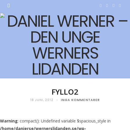
F
T
I
Y
a
w
n
o
c
i
s
u
e
t
t
T
b
t
a
u
o
e
g
b
o
r
r
e
k
a
FYLLO2
m
18 JUNI, 2012
INGA KOMMENTARER
Warning
: compact(): Undefined variable $spacious_style in
/home/danierse/wernerslidanden.se/wp-