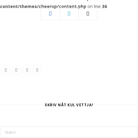
content/themes/cheerup/content.php
on line
36
SKRIV NÅT KUL VETTJA!