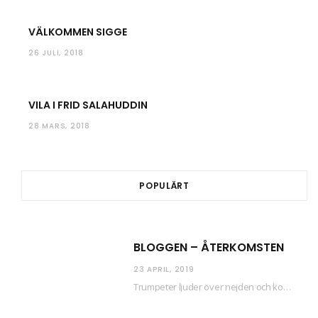
VÄLKOMMEN SIGGE
26 JULI, 2018
VILA I FRID SALAHUDDIN
28 MARS, 2018
POPULÄRT
BLOGGEN – ÅTERKOMSTEN
23 APRIL, 2019
Trumpeter ljuder över nejden och konfetti regnar längsmed husfasaderna – FREDEN ÄR HÄR! Eller ahem.…