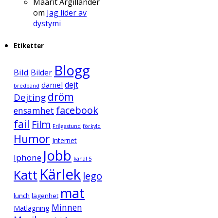
Maarit Argillander
om
Jag lider av
dystymi
Etiketter
Blogg
Bild
Bilder
daniel
dejt
bredband
dröm
Dejting
facebook
ensamhet
fail
Film
Frågestund
förkyld
Humor
Internet
Jobb
Iphone
kanal 5
Kärlek
Katt
lego
mat
lunch
lägenhet
Minnen
Matlagning