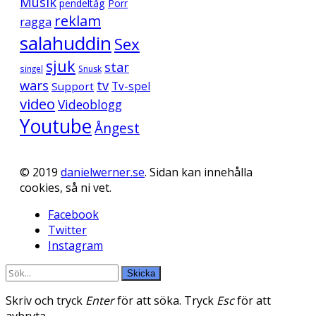
Musik
pendeltåg
Porr
reklam
ragga
salahuddin
Sex
sjuk
star
singel
Snusk
wars
tv
Support
Tv-spel
video
Videoblogg
Youtube
Ångest
© 2019
danielwerner.se
. Sidan kan innehålla
cookies, så ni vet.
Facebook
Twitter
Instagram
Skicka
Skriv och tryck
Enter
för att söka. Tryck
Esc
för att
avbryta.