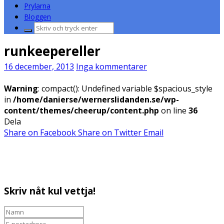
Prylarna
Bloggen
Sök
efter:
runkeepereller
16 december, 2013
Inga kommentarer
Warning
: compact(): Undefined variable $spacious_style
in
/home/danierse/wernerslidanden.se/wp-
content/themes/cheerup/content.php
on line
36
Dela
Share on Facebook
Share on Twitter
Email
Skriv nåt kul vettja!