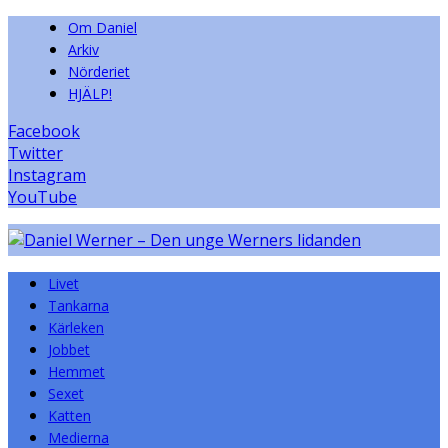
Om Daniel
Arkiv
Nörderiet
HJÄLP!
Facebook
Twitter
Instagram
YouTube
Livet
Tankarna
Kärleken
Jobbet
Hemmet
Sexet
Katten
Medierna