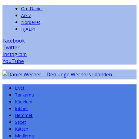
Om Daniel
Arkiv
Nörderiet
HJÄLP!
Facebook
Twitter
Instagram
YouTube
Livet
Tankarna
Kärleken
Jobbet
Hemmet
Sexet
Katten
Medierna