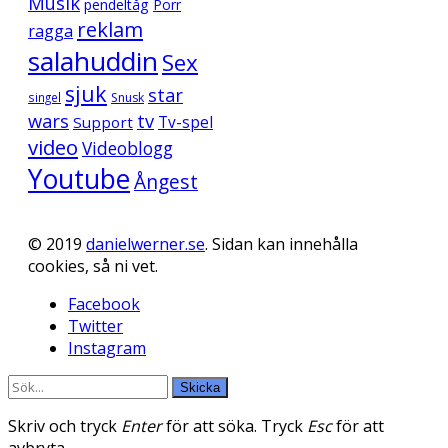
Musik
pendeltåg
Porr
reklam
ragga
salahuddin
Sex
sjuk
star
singel
Snusk
wars
tv
Support
Tv-spel
video
Videoblogg
Youtube
Ångest
© 2019
danielwerner.se
. Sidan kan innehålla
cookies, så ni vet.
Facebook
Twitter
Instagram
Skicka
Skriv och tryck
Enter
för att söka. Tryck
Esc
för att
avbryta.