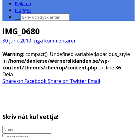
Prylarna
Bloggen
Sök
efter:
IMG_0680
30 juni, 2010
Inga kommentarer
Warning
: compact(): Undefined variable $spacious_style
in
/home/danierse/wernerslidanden.se/wp-
content/themes/cheerup/content.php
on line
36
Dela
Share on Facebook
Share on Twitter
Email
Skriv nåt kul vettja!