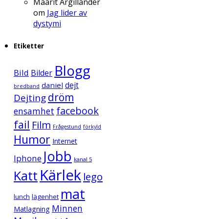
Maarit Argillander
om
Jag lider av
dystymi
Etiketter
Blogg
Bild
Bilder
daniel
dejt
bredband
dröm
Dejting
facebook
ensamhet
fail
Film
Frågestund
förkyld
Humor
Internet
Jobb
Iphone
kanal 5
Kärlek
Katt
lego
mat
lunch
lägenhet
Minnen
Matlagning