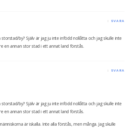
SVARA
torstad/by? Själv är jag ju inte infödd nollåtta och jag skulle inte
ore en annan stor stad i ett annat land förstås.
SVARA
torstad/by? Själv är jag ju inte infödd nollåtta och jag skulle inte
ore en annan stor stad i ett annat land förstås.
nniskorna är iskalla. Inte alla förstås, men många. Jag skulle