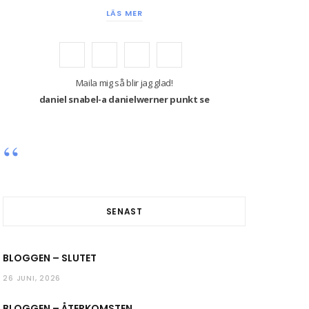
LÄS MER
F
T
I
Y
a
w
n
o
Maila mig så blir jag glad!
daniel snabel-a danielwerner punkt se
c
i
s
u
e
t
t
T
b
t
a
u
o
e
g
b
o
r
r
e
SENAST
k
a
BLOGGEN – SLUTET
m
26 JUNI, 2026
BLOGGEN – ÅTERKOMSTEN