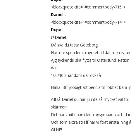
<blockquote cite="#commentbody-715">
Daniel
:
<blockquote cite="#commentbody-714">
Dupa
:
@Daniel
Då ska du testa Göteborg.
Har inte spenderat mycket tid där men fyfan 
AJg tycker du ska flytta till Östersund. Ration 
där.
100/100 har dom där också
Haha. Blir jobbigt att pendla till jobbet bara (
Alltså Daniel du har ju inte så mycket val fö
skärmen.
Det har varit uppe i ledningsgruppen och därfö
Och som extra straff har vi fixat anställning å
GLHF!