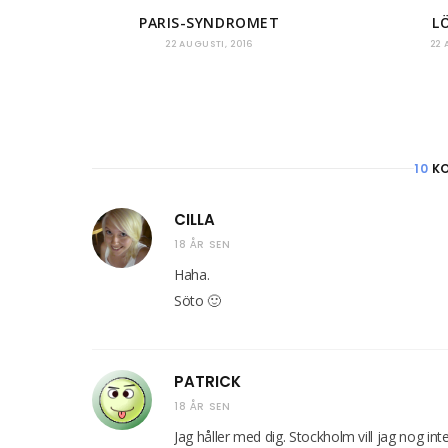
PARIS-SYNDROMET
L
22 AUGUSTI, 2016
22 
10
KO
CILLA
18 ÅR SEN
Haha.
Söto 🙂
PATRICK
18 ÅR SEN
Jag håller med dig. Stockholm vill jag nog inte 