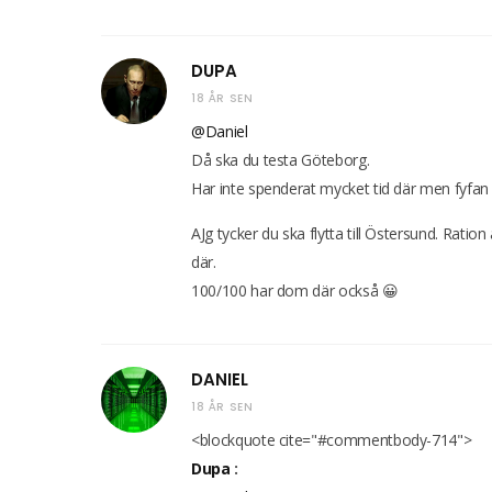
DUPA
18 ÅR SEN
@Daniel
Då ska du testa Göteborg.
Har inte spenderat mycket tid där men fyfan 
AJg tycker du ska flytta till Östersund. Ration 
där.
100/100 har dom där också 😀
DANIEL
18 ÅR SEN
<blockquote cite="#commentbody-714">
Dupa
: