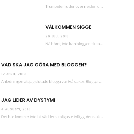
Trumpeter ljuder över nejden och konfetti regnar längsmed husfasaderna – FREDEN ÄR HÄR! Eller ahem.…
VÄLKOMMEN SIGGE
26 JULI, 2018
Nä hörni; inte kan bloggen sluta (eftersom jag så sällan uppdaterar skiten) i sånt supermoll.…
VAD SKA JAG GÖRA MED BLOGGEN?
12 APRIL, 2019
Anledningen att jag slutade blogga var två saker. Bloggaren Daniel skrev ut checkar som personen…
JAG LIDER AV DYSTYMI
4 AUGUSTI, 2016
Det här kommer inte bli världens roligaste inlägg, den saken kan ni räkna med. Det…