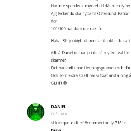
Har inte spenderat mycket tid där men fyfan 
AJg tycker du ska flytta till Östersund. Ration 
där.
100/100 har dom där också
Haha. Blir jobbigt att pendla till jobbet bara (
Alltså Daniel du har ju inte så mycket val fö
skärmen.
Det har varit uppe i ledningsgruppen och därfö
Och som extra straff har vi fixat anställning å
GLHF! 😀
DANIEL
18 ÅR SEN
<blockquote cite="#commentbody-716">
Dupa
: