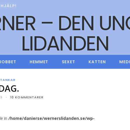
HJÄLP!
JOBBET
HEMMET
SEXET
KATTEN
MED
TANKAR
IDAG.
09
10 KOMMENTARER
le in
/home/danierse/wernerslidanden.se/wp-