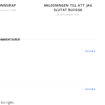
ÖNNSIRAP
ANLEDNINGEN TILL ATT JAG
SLUTAT BLOGGA
AUGUSTI, 2016
28 SEPTEMBER, 2015
MMENTARER
SVARA
SVARA
bo i igen..