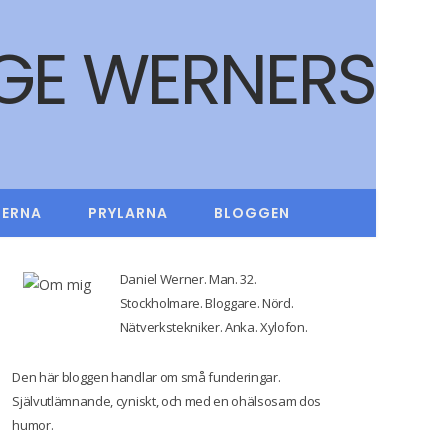
F
T
I
Y
a
w
n
o
c
i
s
u
e
t
t
T
b
t
a
u
IERNA
PRYLARNA
BLOGGEN
o
e
g
b
Daniel Werner. Man. 32.
o
r
r
e
Stockholmare. Bloggare. Nörd.
k
a
Nätverkstekniker. Anka. Xylofon.
m
Den här bloggen handlar om små funderingar.
Självutlämnande, cyniskt, och med en ohälsosam dos
humor.