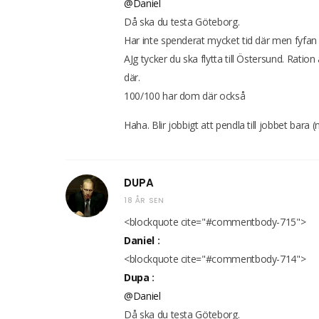
@Daniel
Då ska du testa Göteborg.
Har inte spenderat mycket tid där men fyfan 
AJg tycker du ska flytta till Östersund. Ration 
där.
100/100 har dom där också
Haha. Blir jobbigt att pendla till jobbet bara (
DUPA
18 ÅR SEN
<blockquote cite="#commentbody-715">
Daniel
:
<blockquote cite="#commentbody-714">
Dupa
:
@Daniel
Då ska du testa Göteborg.