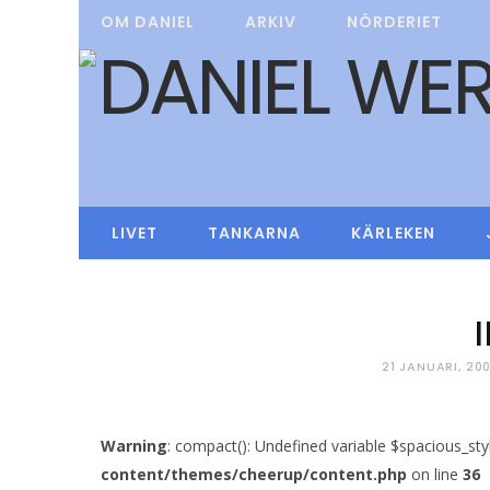
OM DANIEL
ARKIV
NÖRDERIET
LIVET
TANKARNA
KÄRLEKEN
21 JANUARI, 20
Warning
: compact(): Undefined variable $spacious_sty
content/themes/cheerup/content.php
on line
36