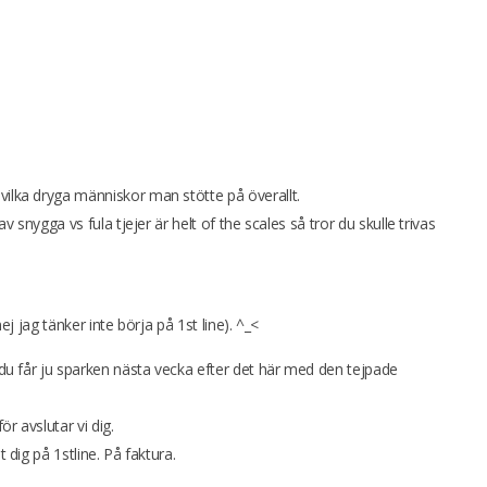
vilka dryga människor man stötte på överallt.
av snygga vs fula tjejer är helt of the scales så tror du skulle trivas
nej jag tänker inte börja på 1st line). ^_<
r du får ju sparken nästa vecka efter det här med den tejpade
r avslutar vi dig.
t dig på 1stline. På faktura.