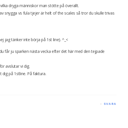
vilka dryga människor man stötte på överallt.
av snygga vs fula tjejer är helt of the scales så tror du skulle trivas
nej jag tänker inte börja på 1st line). ^_<
r du får ju sparken nästa vecka efter det här med den tejpade
r avslutar vi dig.
t dig på 1stline. På faktura.
SVARA