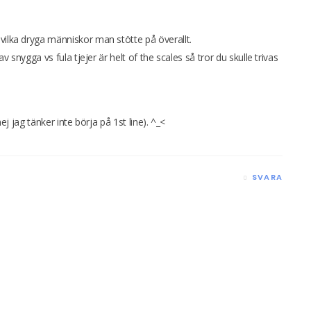
vilka dryga människor man stötte på överallt.
av snygga vs fula tjejer är helt of the scales så tror du skulle trivas
nej jag tänker inte börja på 1st line). ^_<
SVARA