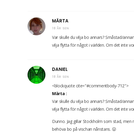
MÄRTA
18 ÅR SEN
Var skulle du vilja bo annars? Småstad/annan s
vilja flytta för något i världen. Om det inte v
DANIEL
18 ÅR SEN
<blockquote cite="#commentbody-712">
Märta
:
Var skulle du vilja bo annars? Småstad/annan s
vilja flytta för något i världen. Om det inte v
Dunno. Jag gillar Stockholm som stad, men mä
behöva bo på vischan nånstans. 😛