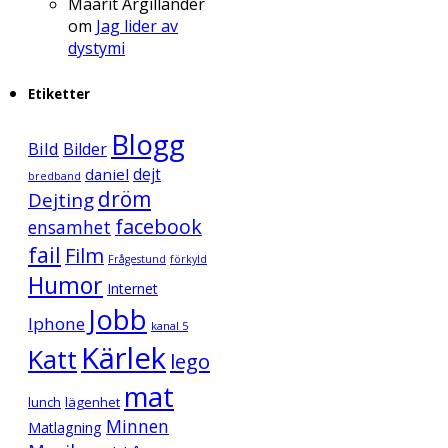
Maarit Argillander
om
Jag lider av
dystymi
Etiketter
Blogg
Bild
Bilder
daniel
dejt
bredband
dröm
Dejting
facebook
ensamhet
fail
Film
Frågestund
förkyld
Humor
Internet
Jobb
Iphone
kanal 5
Kärlek
Katt
lego
mat
lunch
lägenhet
Minnen
Matlagning