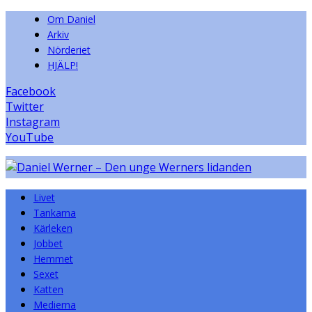
Om Daniel
Arkiv
Nörderiet
HJÄLP!
Facebook
Twitter
Instagram
YouTube
Livet
Tankarna
Kärleken
Jobbet
Hemmet
Sexet
Katten
Medierna