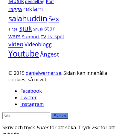
Musik
pendeltåg
Porr
reklam
ragga
salahuddin
Sex
sjuk
star
singel
Snusk
wars
tv
Support
Tv-spel
video
Videoblogg
Youtube
Ångest
© 2019
danielwerner.se
. Sidan kan innehålla
cookies, så ni vet.
Facebook
Twitter
Instagram
Skicka
Skriv och tryck
Enter
för att söka. Tryck
Esc
för att
avbryta.