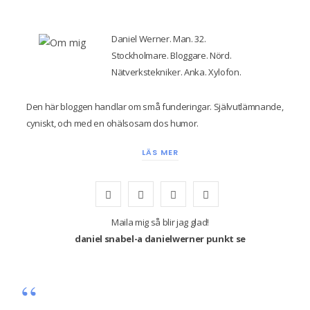
Daniel Werner. Man. 32.
Stockholmare. Bloggare. Nörd.
Nätverkstekniker. Anka. Xylofon.
Den här bloggen handlar om små funderingar. Självutlämnande,
cyniskt, och med en ohälsosam dos humor.
LÄS MER
F
T
I
Y
a
w
n
o
Maila mig så blir jag glad!
daniel snabel-a danielwerner punkt se
c
i
s
u
e
t
t
T
b
t
a
u