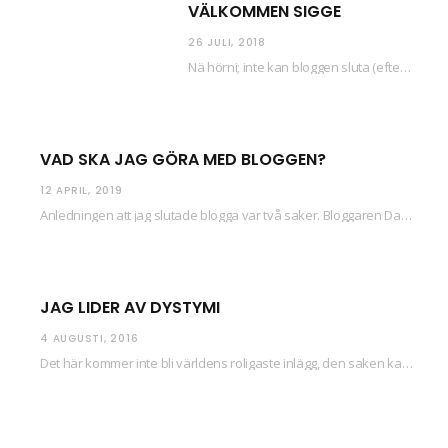
VÄLKOMMEN SIGGE
26 JULI, 2018
Nä hörni; inte kan bloggen sluta (eftersom jag så sällan uppdaterar skiten) i sånt supermoll.…
VAD SKA JAG GÖRA MED BLOGGEN?
12 APRIL, 2019
Anledningen att jag slutade blogga var två saker. Bloggaren Daniel skrev ut checkar som personen…
JAG LIDER AV DYSTYMI
4 AUGUSTI, 2016
Det här kommer inte bli världens roligaste inlägg, den saken kan ni räkna med. Det…