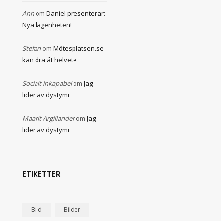
Ann
om
Daniel presenterar:
Nya lägenheten!
Stefan
om
Mötesplatsen.se
kan dra åt helvete
Socialt inkapabel
om
Jag
lider av dystymi
Maarit Argillander
om
Jag
lider av dystymi
ETIKETTER
Bild
Bilder