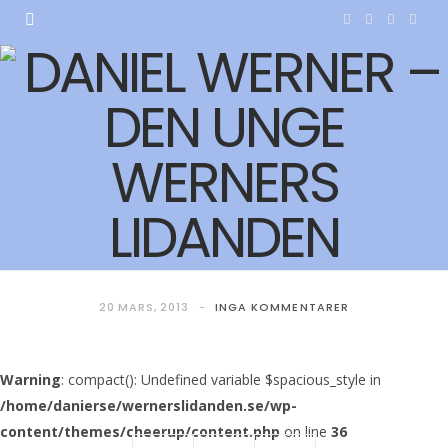
F
T
I
Y
a
w
n
o
c
i
s
u
e
t
t
T
b
t
a
u
o
e
g
b
o
r
r
e
k
a
20 MARS, 2013
INGA KOMMENTARER
m
Warning
: compact(): Undefined variable $spacious_style in
/home/danierse/wernerslidanden.se/wp-
content/themes/cheerup/content.php
on line
36