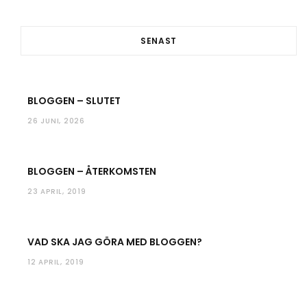
o
e
g
b
o
r
r
e
SENAST
k
a
m
BLOGGEN – SLUTET
26 JUNI, 2026
BLOGGEN – ÅTERKOMSTEN
23 APRIL, 2019
VAD SKA JAG GÖRA MED BLOGGEN?
12 APRIL, 2019