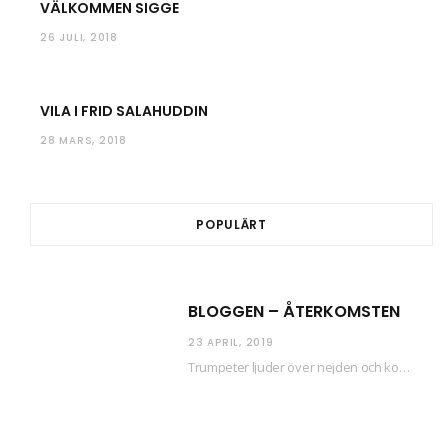
VÄLKOMMEN SIGGE
26 JULI, 2018
VILA I FRID SALAHUDDIN
28 MARS, 2018
POPULÄRT
BLOGGEN – ÅTERKOMSTEN
23 APRIL, 2019
Trumpeter ljuder över nejden och konfetti regnar längsmed husfasaderna – FREDEN ÄR HÄR! Eller ahem.…