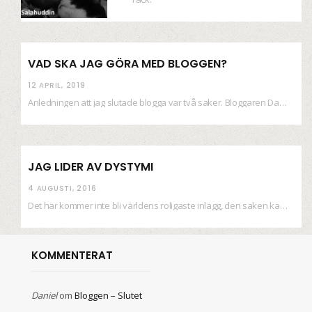
VAD SKA JAG GÖRA MED BLOGGEN?
12 APRIL, 2019
Anledningen att jag slutade blogga var två saker. Bloggaren Daniel skrev ut checkar som personen…
JAG LIDER AV DYSTYMI
4 AUGUSTI, 2016
Det här kommer inte bli världens roligaste inlägg, den saken kan ni räkna med. Det…
KOMMENTERAT
Daniel
om
Bloggen – Slutet