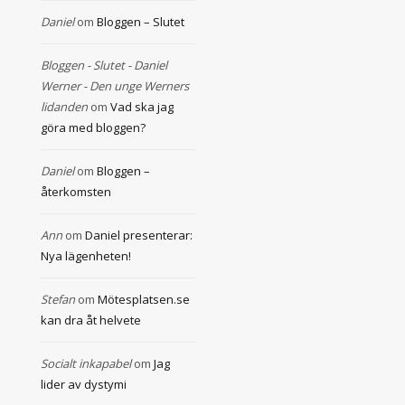
Daniel
om
Bloggen – Slutet
Bloggen - Slutet - Daniel
Werner - Den unge Werners
lidanden
om
Vad ska jag
göra med bloggen?
Daniel
om
Bloggen –
återkomsten
Ann
om
Daniel presenterar:
Nya lägenheten!
Stefan
om
Mötesplatsen.se
kan dra åt helvete
Socialt inkapabel
om
Jag
lider av dystymi