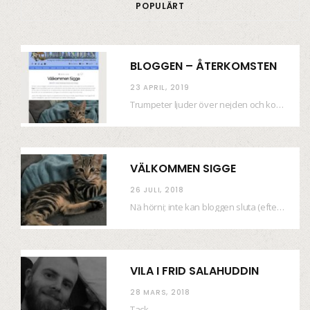
POPULÄRT
BLOGGEN – ÅTERKOMSTEN
23 APRIL, 2019
Trumpeter ljuder över nejden och konfetti regnar längsmed husfasaderna – FREDEN ÄR HÄR! Eller ahem.…
VÄLKOMMEN SIGGE
26 JULI, 2018
Nä hörni; inte kan bloggen sluta (eftersom jag så sällan uppdaterar skiten) i sånt supermoll.…
VILA I FRID SALAHUDDIN
28 MARS, 2018
Tack.