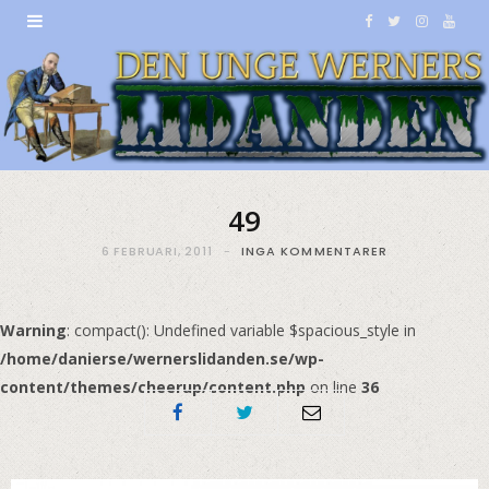
F
T
I
Y
a
w
n
o
c
i
s
u
e
t
t
T
b
t
a
u
49
o
e
g
b
6 FEBRUARI, 2011
INGA KOMMENTARER
o
r
r
e
k
a
Warning
: compact(): Undefined variable $spacious_style in
/home/danierse/wernerslidanden.se/wp-
m
content/themes/cheerup/content.php
on line
36