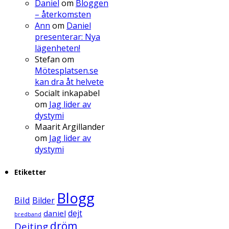
Daniel
om
Bloggen
– återkomsten
Ann
om
Daniel
presenterar: Nya
lägenheten!
Stefan
om
Mötesplatsen.se
kan dra åt helvete
Socialt inkapabel
om
Jag lider av
dystymi
Maarit Argillander
om
Jag lider av
dystymi
Etiketter
Blogg
Bild
Bilder
daniel
dejt
bredband
dröm
Dejting