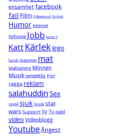
facebook
ensamhet
fail
Film
Frågestund
förkyld
Humor
Internet
Jobb
Iphone
kanal 5
Kärlek
Katt
lego
mat
lunch
lägenhet
Minnen
Matlagning
Musik
pendeltåg
Porr
reklam
ragga
salahuddin
Sex
sjuk
star
singel
Snusk
wars
tv
Support
Tv-spel
video
Videoblogg
Youtube
Ångest