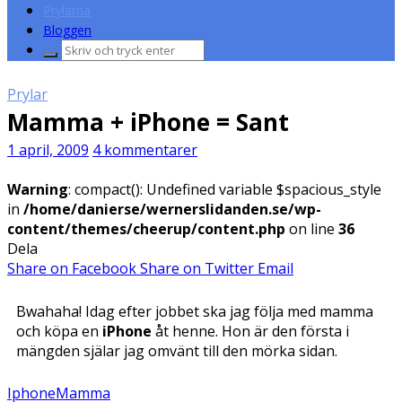
Prylarna
Bloggen
Sök
efter:
Prylar
Mamma + iPhone = Sant
1 april, 2009
4 kommentarer
Warning
: compact(): Undefined variable $spacious_style
in
/home/danierse/wernerslidanden.se/wp-
content/themes/cheerup/content.php
on line
36
Dela
Share on Facebook
Share on Twitter
Email
Bwahaha! Idag efter jobbet ska jag följa med mamma
och köpa en
iPhone
åt henne. Hon är den första i
mängden själar jag omvänt till den mörka sidan.
Iphone
Mamma