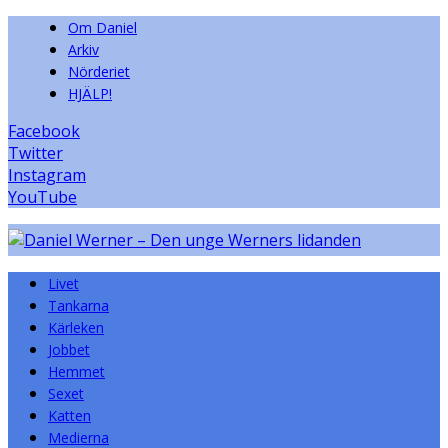
Om Daniel
Arkiv
Nörderiet
HJÄLP!
Facebook
Twitter
Instagram
YouTube
Livet
Tankarna
Kärleken
Jobbet
Hemmet
Sexet
Katten
Medierna