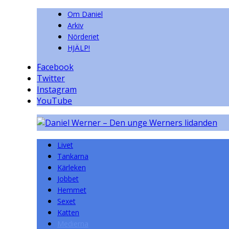
Om Daniel
Arkiv
Nörderiet
HJÄLP!
Facebook
Twitter
Instagram
YouTube
Livet
Tankarna
Kärleken
Jobbet
Hemmet
Sexet
Katten
Medierna