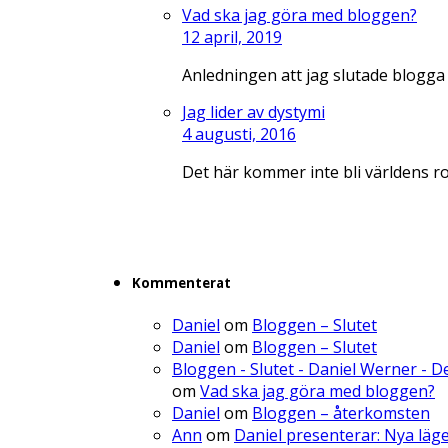
Vad ska jag göra med bloggen?
12 april, 2019
Anledningen att jag slutade blogga
Jag lider av dystymi
4 augusti, 2016
Det här kommer inte bli världens r
Kommenterat
Daniel
om
Bloggen – Slutet
Daniel
om
Bloggen – Slutet
Bloggen - Slutet - Daniel Werner - 
om
Vad ska jag göra med bloggen?
Daniel
om
Bloggen – återkomsten
Ann
om
Daniel presenterar: Nya läg