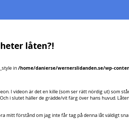
heter låten?!
_style in
/home/danierse/wernerslidanden.se/wp-conte
eon. I videon är det en kille (som ser rätt nördig ut) som stå
Och i slutet häller de grädde/vit färg över hans huvud. Låte
a mitt förstånd om jag inte får tag på denna låt väldigt snart.