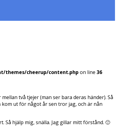
nt/themes/cheerup/content.php
on line
36
r mellan två tjejer (man ser bara deras händer). Så
n kom ut för något år sen tror jag, och är nån
 Så hjälp mig, snälla. Jag gillar mitt förstånd. 🙁