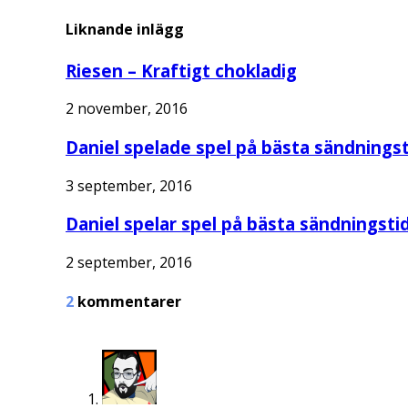
Liknande inlägg
Riesen – Kraftigt chokladig
2 november, 2016
Daniel spelade spel på bästa sändningst
3 september, 2016
Daniel spelar spel på bästa sändningstid
2 september, 2016
2
kommentarer