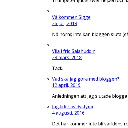
Trumpeter ljuder över nejden och 
Välkommen Sigge
26 juli, 2018
Nä hörni; inte kan bloggen sluta (e
Vila i frid Salahuddin
28 mars, 2018
Tack.
Vad ska jag göra med bloggen?
12 april, 2019
Anledningen att jag slutade blogga
Jag lider av dystymi
4 augusti, 2016
Det här kommer inte bli världens r