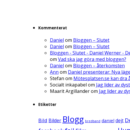
Kommenterat
Daniel
om
Bloggen – Slutet
Daniel
om
Bloggen – Slutet
Bloggen - Slutet - Daniel Werner - 
om
Vad ska jag göra med bloggen?
Daniel
om
Bloggen – återkomsten
Ann
om
Daniel presenterar: Nya läg
Stefan
om
Mötesplatsen.se kan dra å
Socialt inkapabel
om
Jag lider av dys
Maarit Argillander
om
Jag lider av d
Etiketter
Blogg
D
Bild
Bilder
daniel
dejt
bredband