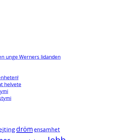
Den unge Werners lidanden
enheten!
t helvete
tymi
ystymi
dröm
ejting
ensamhet
Jobb