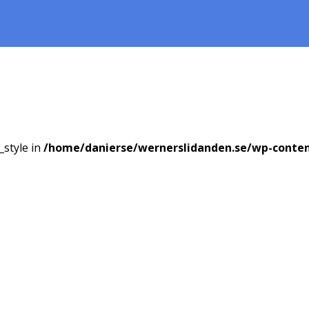
_style in
/home/danierse/wernerslidanden.se/wp-conte