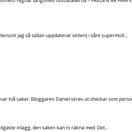
konfetti regnar längsmed husfasaderna – FREDEN ÄR HÄR! E
ftersom jag så sällan uppdaterar skiten) i sånt supermoll.…
 var två saker. Bloggaren Daniel skrev ut checkar som per
oligaste inlägg, den saken kan ni räkna med. Det…