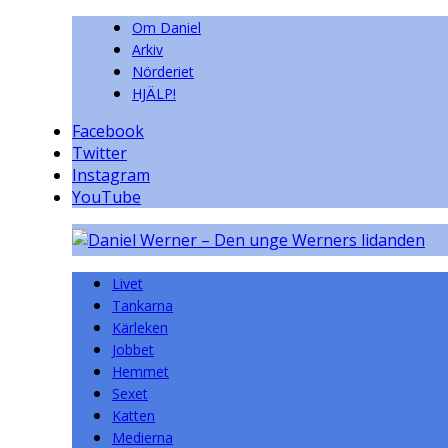
Om Daniel
Arkiv
Nörderiet
HJÄLP!
Facebook
Twitter
Instagram
YouTube
Livet
Tankarna
Kärleken
Jobbet
Hemmet
Sexet
Katten
Medierna