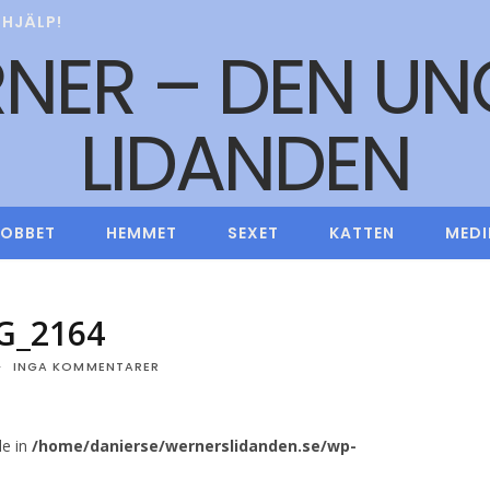
HJÄLP!
JOBBET
HEMMET
SEXET
KATTEN
MEDI
G_2164
INGA KOMMENTARER
le in
/home/danierse/wernerslidanden.se/wp-