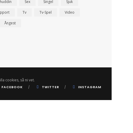
ahuddin
Sex
Singel
Sjuk
pport
Tv
Tv-Spel
Video
Ångest
lla cookies, så ni vet.
FACEBOOK
TWITTER
INSTAGRAM