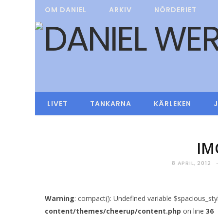
OM DANIEL
ARKIV
NÖRDERIET
LIVET
TANKARNA
KÄRLEKEN
IM
8 APRIL, 2012
Warning
: compact(): Undefined variable $spacious_sty
content/themes/cheerup/content.php
on line
36