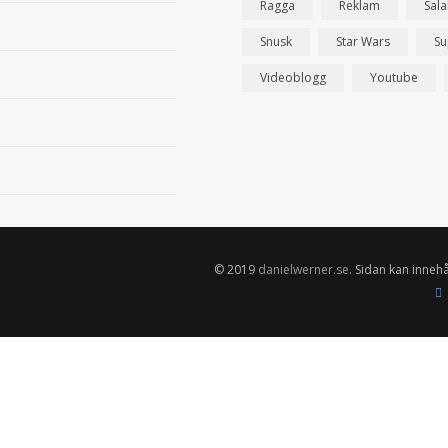
Ragga
Reklam
Sal
Snusk
Star Wars
Su
Videoblogg
Youtube
© 2019
danielwerner.se
. Sidan kan innehå