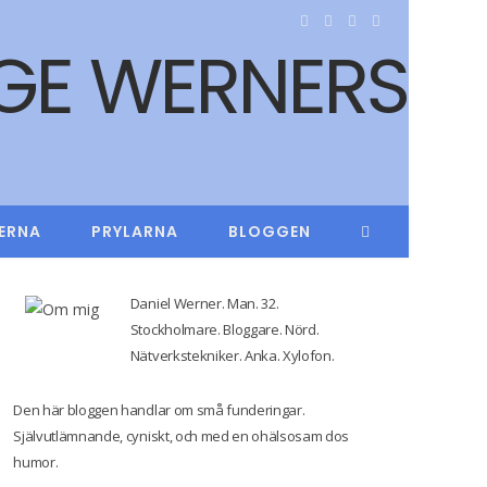
F
T
I
Y
a
w
n
o
c
i
s
u
e
t
t
T
b
t
a
u
ERNA
PRYLARNA
BLOGGEN
o
e
g
b
o
r
r
e
Daniel Werner. Man. 32.
k
a
Stockholmare. Bloggare. Nörd.
Nätverkstekniker. Anka. Xylofon.
m
Den här bloggen handlar om små funderingar.
Självutlämnande, cyniskt, och med en ohälsosam dos
humor.