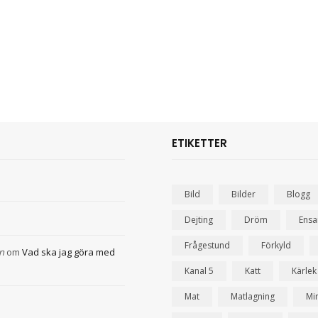
ETIKETTER
Bild
Bilder
Blogg
Dejting
Dröm
Ens
Frågestund
Förkyld
n
om
Vad ska jag göra med
Kanal 5
Katt
Kärlek
Mat
Matlagning
Mi