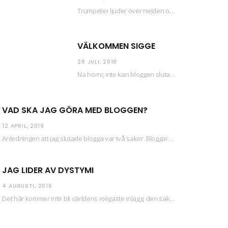
Trumpeter ljuder över nejden och konfetti regnar längsmed husfasaderna – FREDEN ÄR HÄR! Eller ahem.…
VÄLKOMMEN SIGGE
26 JULI, 2018
Nä hörni; inte kan bloggen sluta (eftersom jag så sällan uppdaterar skiten) i sånt supermoll.…
VAD SKA JAG GÖRA MED BLOGGEN?
12 APRIL, 2019
Anledningen att jag slutade blogga var två saker. Bloggaren Daniel skrev ut checkar som personen…
JAG LIDER AV DYSTYMI
4 AUGUSTI, 2016
Det här kommer inte bli världens roligaste inlägg, den saken kan ni räkna med. Det…