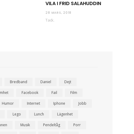
VILA I FRID SALAHUDDIN
28 MARS, 2018
Tack.
Bredband
Daniel
Dejt
amhet
Facebook
Fail
Film
Humor
Internet
Iphone
Jobb
Lego
Lunch
Lägenhet
nnen
Musik
Pendeltåg
Porr