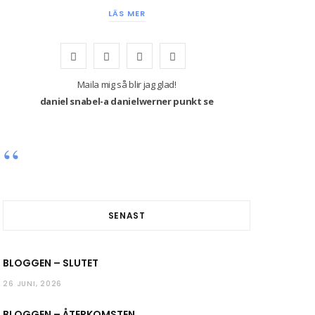
LÄS MER
F
T
I
Y
a
w
n
o
Maila mig så blir jag glad!
daniel snabel-a danielwerner punkt se
c
i
s
u
e
t
t
T
b
t
a
u
o
e
g
b
o
r
r
e
SENAST
k
a
BLOGGEN – SLUTET
m
26 JUNI, 2026
BLOGGEN – ÅTERKOMSTEN