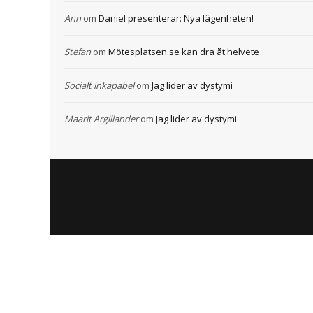
Ann
om
Daniel presenterar: Nya lägenheten!
Stefan
om
Mötesplatsen.se kan dra åt helvete
Socialt inkapabel
om
Jag lider av dystymi
Maarit Argillander
om
Jag lider av dystymi