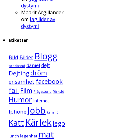
dystymi
Maarit Argillander
om
Jag lider av
dystymi
Etiketter
Blogg
Bild
Bilder
daniel
dejt
bredband
dröm
Dejting
facebook
ensamhet
fail
Film
Frågestund
förkyld
Humor
Internet
Jobb
Iphone
kanal 5
Kärlek
Katt
lego
mat
lunch
lägenhet