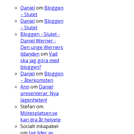
Daniel
om
Bloggen
– Slutet
Daniel
om
Bloggen
– Slutet
Bloggen - Slutet -
Daniel Werner -
Den unge Werners
lidanden
om
Vad
ska jag göra med
bloggen?
Daniel
om
Bloggen
– återkomsten
Ann
om
Daniel
presenterar: Nya
lägenheten!
Stefan
om
Mötesplatsen.se
kan dra åt helvete
Socialt inkapabel
om
Jag lider av