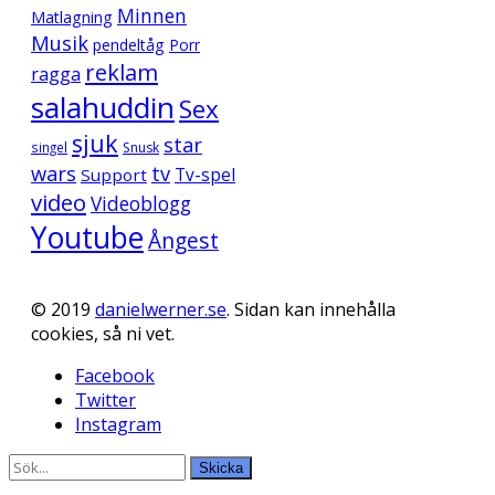
Minnen
Matlagning
Musik
pendeltåg
Porr
reklam
ragga
salahuddin
Sex
sjuk
star
singel
Snusk
wars
tv
Support
Tv-spel
video
Videoblogg
Youtube
Ångest
© 2019
danielwerner.se
. Sidan kan innehålla
cookies, så ni vet.
Facebook
Twitter
Instagram
Skicka