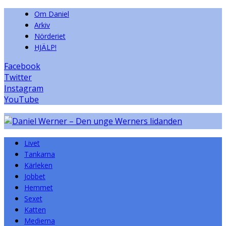
Om Daniel
Arkiv
Nörderiet
HJÄLP!
Facebook
Twitter
Instagram
YouTube
Livet
Tankarna
Kärleken
Jobbet
Hemmet
Sexet
Katten
Medierna