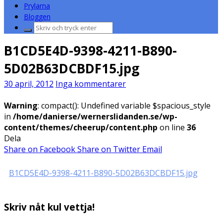
Prylarna
Bloggen
Sök
efter:
B1CD5E4D-9398-4211-B890-
5D02B63DCBDF15.jpg
30 april, 2012
Inga kommentarer
Warning
: compact(): Undefined variable $spacious_style
in
/home/danierse/wernerslidanden.se/wp-
content/themes/cheerup/content.php
on line
36
Dela
Share on Facebook
Share on Twitter
Email
B1CD5E4D-9398-4211-B890-5D02B63DCBDF15.jpg
Skriv nåt kul vettja!