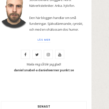
Nätverkstekniker. Anka. Xylofon.
Den här bloggen handlar om små
funderingar. Självutlämnande, cyniskt,
och med en ohälsosam dos humor.
LÄS MER
F
T
I
Y
a
w
n
o
Maila mig så blir jag glad!
daniel snabel-a danielwerner punkt se
c
i
s
u
e
t
t
T
b
t
a
u
o
e
g
b
SENAST
o
r
r
e