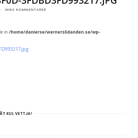
8F0D-3FDBD3FD993217.JPG
INGA KOMMENTARER
le in
/home/danierse/wernerslidanden.se/wp-
D993217.jpg
ÅT KUL VETTJA!