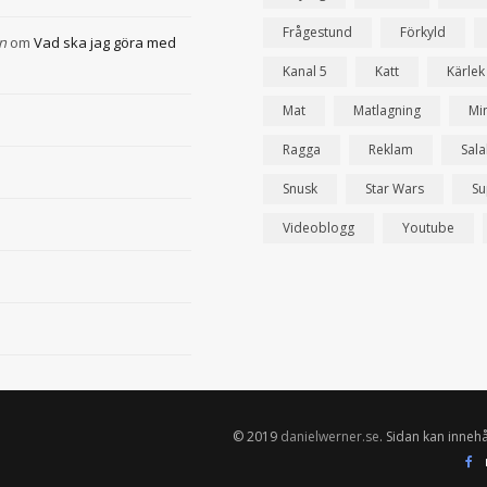
Frågestund
Förkyld
n
om
Vad ska jag göra med
Kanal 5
Katt
Kärlek
Mat
Matlagning
Mi
Ragga
Reklam
Sal
Snusk
Star Wars
Su
Videoblogg
Youtube
© 2019
danielwerner.se
. Sidan kan innehå