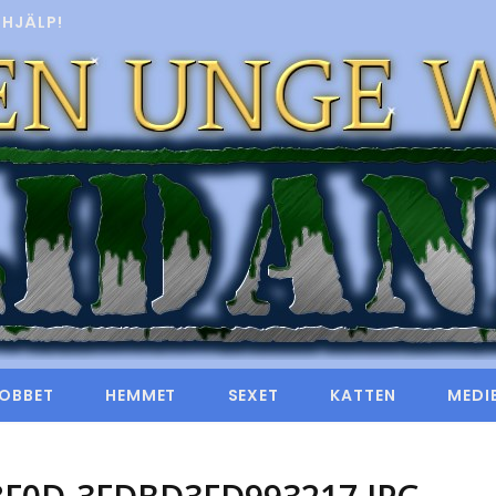
HJÄLP!
OBBET
HEMMET
SEXET
KATTEN
MEDI