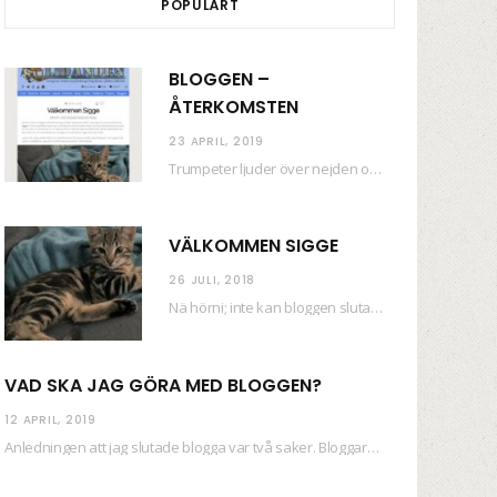
POPULÄRT
BLOGGEN –
ÅTERKOMSTEN
23 APRIL, 2019
Trumpeter ljuder över nejden och konfetti regnar längsmed husfasaderna – FREDEN ÄR HÄR! Eller ahem.…
VÄLKOMMEN SIGGE
26 JULI, 2018
Nä hörni; inte kan bloggen sluta (eftersom jag så sällan uppdaterar skiten) i sånt supermoll.…
VAD SKA JAG GÖRA MED BLOGGEN?
12 APRIL, 2019
Anledningen att jag slutade blogga var två saker. Bloggaren Daniel skrev ut checkar som personen…