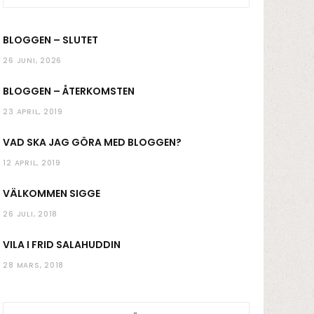
k
a
BLOGGEN – SLUTET
m
26 JUNI, 2026
BLOGGEN – ÅTERKOMSTEN
23 APRIL, 2019
VAD SKA JAG GÖRA MED BLOGGEN?
12 APRIL, 2019
VÄLKOMMEN SIGGE
26 JULI, 2018
VILA I FRID SALAHUDDIN
28 MARS, 2018