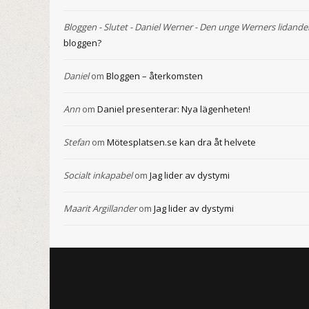
Bloggen - Slutet - Daniel Werner - Den unge Werners lidande
bloggen?
Daniel
om
Bloggen – återkomsten
Ann
om
Daniel presenterar: Nya lägenheten!
Stefan
om
Mötesplatsen.se kan dra åt helvete
Socialt inkapabel
om
Jag lider av dystymi
Maarit Argillander
om
Jag lider av dystymi