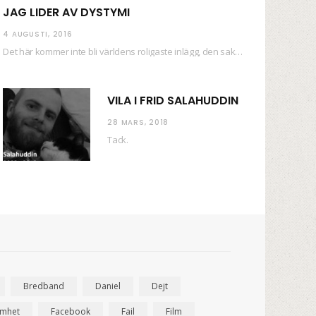
JAG LIDER AV DYSTYMI
4 AUGUSTI, 2016
Det här kommer inte bli världens roligaste inlägg, den saken kan ni räkna med. Det…
VILA I FRID SALAHUDDIN
28 MARS, 2018
Tack.
Bredband
Daniel
Dejt
amhet
Facebook
Fail
Film