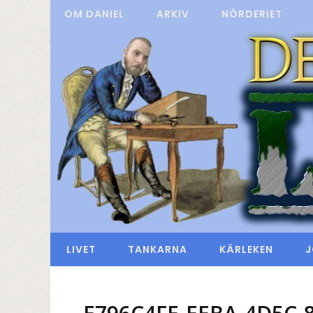
OM DANIEL
ARKIV
NÖRDERIET
LIVET
TANKARNA
KÄRLEKEN
J