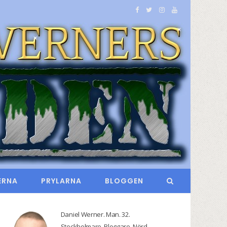
F
T
I
Y
a
w
n
o
c
i
s
u
e
t
t
T
b
t
a
u
o
e
g
b
o
r
r
e
k
a
m
ERNA
PRYLARNA
BLOGGEN
Daniel Werner. Man. 32.
Stockholmare. Bloggare. Nörd.