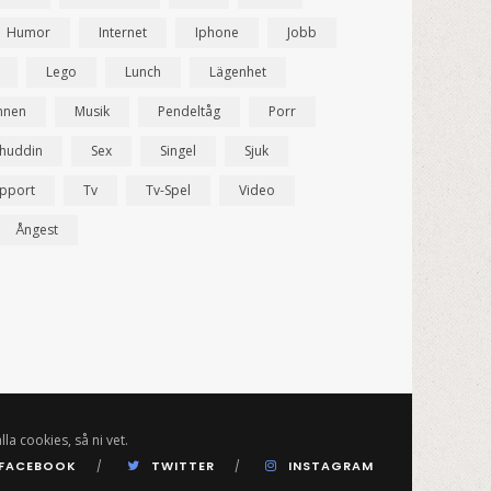
Humor
Internet
Iphone
Jobb
Lego
Lunch
Lägenhet
nnen
Musik
Pendeltåg
Porr
ahuddin
Sex
Singel
Sjuk
pport
Tv
Tv-Spel
Video
Ångest
lla cookies, så ni vet.
FACEBOOK
TWITTER
INSTAGRAM