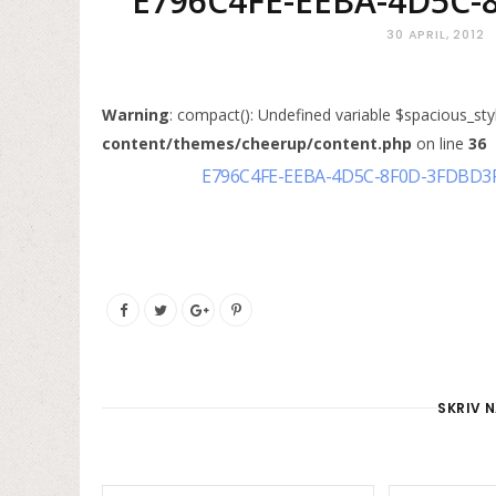
E796C4FE-EEBA-4D5C-
30 APRIL, 2012
Warning
: compact(): Undefined variable $spacious_sty
content/themes/cheerup/content.php
on line
36
E796C4FE-EEBA-4D5C-8F0D-3FDBD3F
SKRIV N