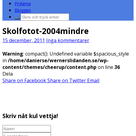
Prylarna
Bloggen
Sök
efter:
Skolfotot-2004mindre
15 december, 2011
Inga kommentarer
Warning
: compact(): Undefined variable $spacious_style
in
/home/danierse/wernerslidanden.se/wp-
content/themes/cheerup/content.php
on line
36
Dela
Share on Facebook
Share on Twitter
Email
Skriv nåt kul vettja!