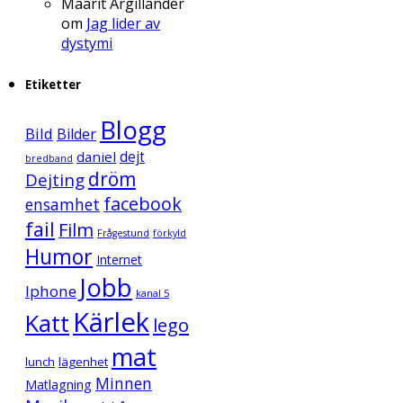
Maarit Argillander
om
Jag lider av
dystymi
Etiketter
Blogg
Bild
Bilder
daniel
dejt
bredband
dröm
Dejting
facebook
ensamhet
fail
Film
Frågestund
förkyld
Humor
Internet
Jobb
Iphone
kanal 5
Kärlek
Katt
lego
mat
lunch
lägenhet
Minnen
Matlagning