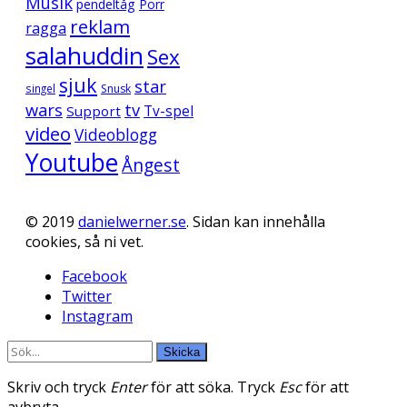
Musik
pendeltåg
Porr
reklam
ragga
salahuddin
Sex
sjuk
star
singel
Snusk
wars
tv
Support
Tv-spel
video
Videoblogg
Youtube
Ångest
© 2019
danielwerner.se
. Sidan kan innehålla
cookies, så ni vet.
Facebook
Twitter
Instagram
Skicka
Skriv och tryck
Enter
för att söka. Tryck
Esc
för att
avbryta.