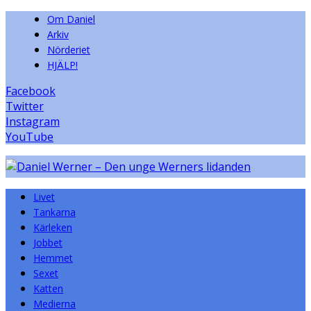
Om Daniel
Arkiv
Nörderiet
HJÄLP!
Facebook
Twitter
Instagram
YouTube
Livet
Tankarna
Kärleken
Jobbet
Hemmet
Sexet
Katten
Medierna