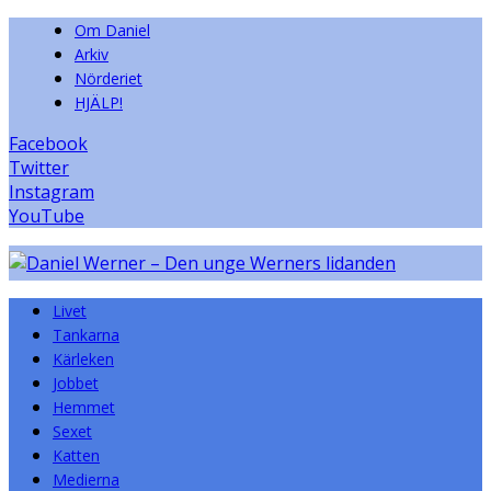
Om Daniel
Arkiv
Nörderiet
HJÄLP!
Facebook
Twitter
Instagram
YouTube
Livet
Tankarna
Kärleken
Jobbet
Hemmet
Sexet
Katten
Medierna