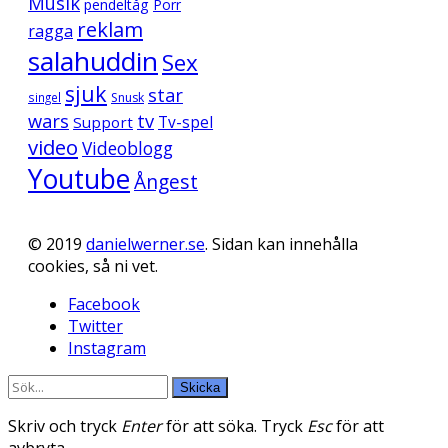
Musik
pendeltåg
Porr
reklam
ragga
salahuddin
Sex
sjuk
star
singel
Snusk
wars
tv
Support
Tv-spel
video
Videoblogg
Youtube
Ångest
© 2019
danielwerner.se
. Sidan kan innehålla
cookies, så ni vet.
Facebook
Twitter
Instagram
Skicka
Skriv och tryck
Enter
för att söka. Tryck
Esc
för att
avbryta.