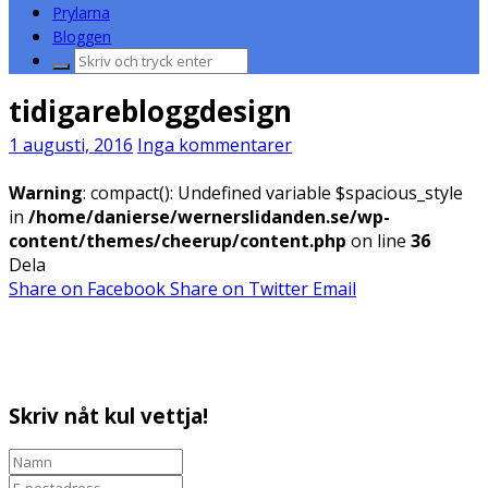
Prylarna
Bloggen
Sök
efter:
tidigarebloggdesign
1 augusti, 2016
Inga kommentarer
Warning
: compact(): Undefined variable $spacious_style
in
/home/danierse/wernerslidanden.se/wp-
content/themes/cheerup/content.php
on line
36
Dela
Share on Facebook
Share on Twitter
Email
Skriv nåt kul vettja!