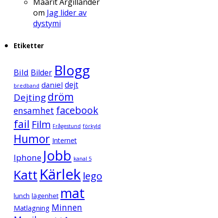
Maarit Argillander
om
Jag lider av
dystymi
Etiketter
Blogg
Bild
Bilder
daniel
dejt
bredband
dröm
Dejting
facebook
ensamhet
fail
Film
Frågestund
förkyld
Humor
Internet
Jobb
Iphone
kanal 5
Kärlek
Katt
lego
mat
lunch
lägenhet
Minnen
Matlagning