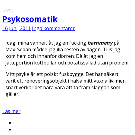
Livet
Psykosomatik
16 juni, 2011
Inga kommentarer
Idag, mina vänner, åt jag en fucking
barnmeny
på
Max. Sedan mådde jag illa resten av dagen. Tills jag
kom hem och innanför dörren. Då åt jag en
jätteportion köttbullar och potatissallad utan problem.
Mitt psyke är ett polskt fuskbygge. Det har säkert
varit ett renoveringsobjekt i halva mitt vuxna liv, men
snart verkar det bara vara att ta fram släggan som
gäller.
Läs mer