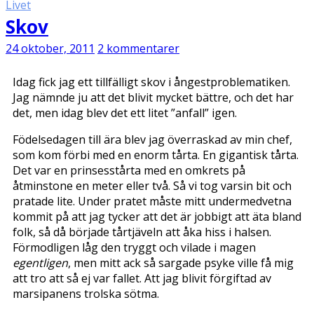
Livet
Skov
24 oktober, 2011
2 kommentarer
Idag fick jag ett tillfälligt skov i ångestproblematiken.
Jag nämnde ju att det blivit mycket bättre, och det har
det, men idag blev det ett litet ”anfall” igen.
Födelsedagen till ära blev jag överraskad av min chef,
som kom förbi med en enorm tårta. En gigantisk tårta.
Det var en prinsesstårta med en omkrets på
åtminstone en meter eller två. Så vi tog varsin bit och
pratade lite. Under pratet måste mitt undermedvetna
kommit på att jag tycker att det är jobbigt att äta bland
folk, så då började tårtjäveln att åka hiss i halsen.
Förmodligen låg den tryggt och vilade i magen
egentligen
, men mitt ack så sargade psyke ville få mig
att tro att så ej var fallet. Att jag blivit förgiftad av
marsipanens trolska sötma.