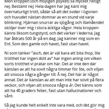
Men kroppen (och möjligen psyket) sa mycket riktigt
nej. Bestämt nej. Hela dagen har jag känt mig
övernaturligt trött, sådär så att det svider i ögonen
och huvudet nästan domnar av en stund vid varje
blinkning. Hjärnan snurrar av sjögång och illamåendet
sköljer över mig i stora äckliga vågor. Hela kroppen
känns liksom tungstyrd, och det värker i lederna. Jag
har åldrats 500 år på en dag. Jag känner mig som en
Ent. Som den gamle och havet, fast utan havet.
Ni som tänker ”äsch, det är väl bara att bita ihop, lite
trötthet har ingen dött av” har ingen aning om vilken
sorts trötthet vi pratar om här. Det är inte den där
känslan av att ha sovit några timmar för lite, och viljan
att snooza några gånger till. Å nej. Det här är något
annat. Det är känslan av att man inte har sovit på flera
veckor, och viljan att snooza några
år
. Det känns som
att ha 40 graders feber, fast utan hallucinationer och
sånt.
Så jag kunde helt enkelt inte vara med, och det gör mig