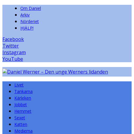
Om Daniel
Arkiv
Nörderiet
HJÄLP!
Facebook
Twitter
Instagram
YouTube
Livet
Tankarna
Kärleken
Jobbet
Hemmet
Sexet
Katten
Medierna