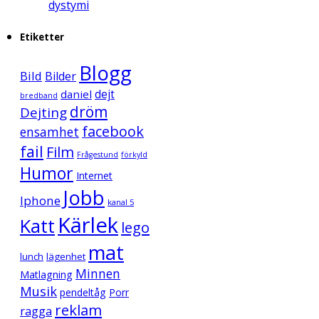
dystymi
Etiketter
Blogg
Bild
Bilder
daniel
dejt
bredband
dröm
Dejting
facebook
ensamhet
fail
Film
Frågestund
förkyld
Humor
Internet
Jobb
Iphone
kanal 5
Kärlek
Katt
lego
mat
lunch
lägenhet
Minnen
Matlagning
Musik
pendeltåg
Porr
reklam
ragga