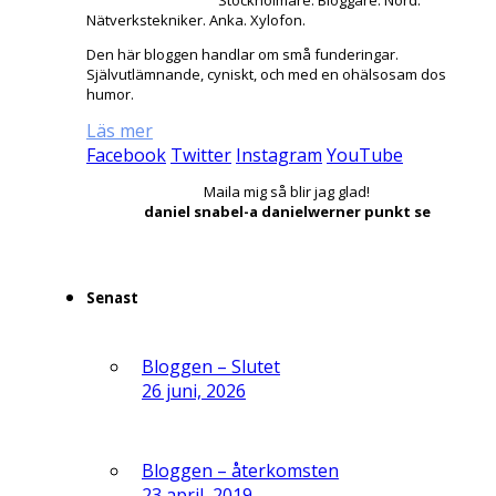
Nätverkstekniker. Anka. Xylofon.
Den här bloggen handlar om små funderingar.
Självutlämnande, cyniskt, och med en ohälsosam dos
humor.
Läs mer
Facebook
Twitter
Instagram
YouTube
Maila mig så blir jag glad!
daniel snabel-a danielwerner punkt se
Senast
Bloggen – Slutet
26 juni, 2026
Bloggen – återkomsten
23 april, 2019