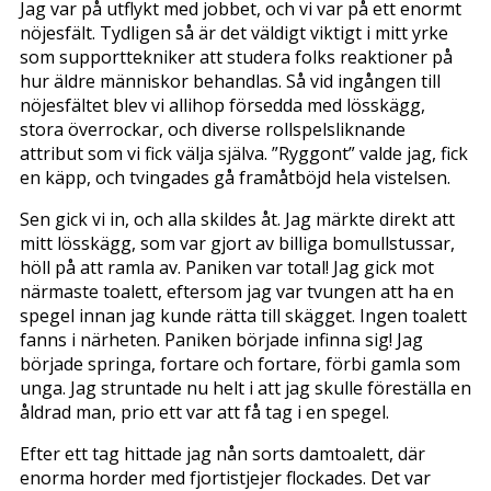
Jag var på utflykt med jobbet, och vi var på ett enormt
nöjesfält. Tydligen så är det väldigt viktigt i mitt yrke
som supporttekniker att studera folks reaktioner på
hur äldre människor behandlas. Så vid ingången till
nöjesfältet blev vi allihop försedda med lösskägg,
stora överrockar, och diverse rollspelsliknande
attribut som vi fick välja själva. ”Ryggont” valde jag, fick
en käpp, och tvingades gå framåtböjd hela vistelsen.
Sen gick vi in, och alla skildes åt. Jag märkte direkt att
mitt lösskägg, som var gjort av billiga bomullstussar,
höll på att ramla av. Paniken var total! Jag gick mot
närmaste toalett, eftersom jag var tvungen att ha en
spegel innan jag kunde rätta till skägget. Ingen toalett
fanns i närheten. Paniken började infinna sig! Jag
började springa, fortare och fortare, förbi gamla som
unga. Jag struntade nu helt i att jag skulle föreställa en
åldrad man, prio ett var att få tag i en spegel.
Efter ett tag hittade jag nån sorts damtoalett, där
enorma horder med fjortistjejer flockades. Det var