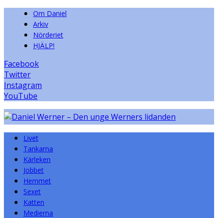
Om Daniel
Arkiv
Nörderiet
HJÄLP!
Facebook
Twitter
Instagram
YouTube
Livet
Tankarna
Kärleken
Jobbet
Hemmet
Sexet
Katten
Medierna