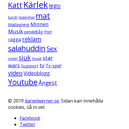
Kärlek
Katt
lego
mat
lunch
lägenhet
Minnen
Matlagning
Musik
pendeltåg
Porr
reklam
ragga
salahuddin
Sex
sjuk
star
singel
Snusk
wars
tv
Support
Tv-spel
video
Videoblogg
Youtube
Ångest
© 2019
danielwerner.se
. Sidan kan innehålla
cookies, så ni vet.
Facebook
Twitter