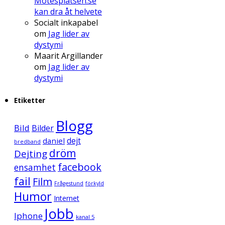
Mötesplatsen.se
kan dra åt helvete
Socialt inkapabel
om
Jag lider av
dystymi
Maarit Argillander
om
Jag lider av
dystymi
Etiketter
Blogg
Bild
Bilder
daniel
dejt
bredband
dröm
Dejting
facebook
ensamhet
fail
Film
Frågestund
förkyld
Humor
Internet
Jobb
Iphone
kanal 5