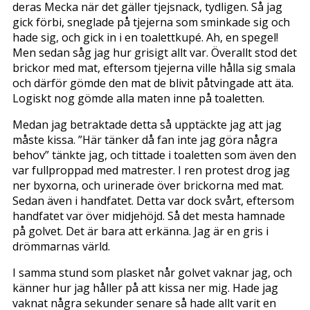
deras Mecka när det gäller tjejsnack, tydligen. Så jag
gick förbi, sneglade på tjejerna som sminkade sig och
hade sig, och gick in i en toalettkupé. Ah, en spegel!
Men sedan såg jag hur grisigt allt var. Överallt stod det
brickor med mat, eftersom tjejerna ville hålla sig smala
och därför gömde den mat de blivit påtvingade att äta.
Logiskt nog gömde alla maten inne på toaletten.
Medan jag betraktade detta så upptäckte jag att jag
måste kissa. ”Här tänker då fan inte jag göra några
behov” tänkte jag, och tittade i toaletten som även den
var fullproppad med matrester. I ren protest drog jag
ner byxorna, och urinerade över brickorna med mat.
Sedan även i handfatet. Detta var dock svårt, eftersom
handfatet var över midjehöjd. Så det mesta hamnade
på golvet. Det är bara att erkänna. Jag är en gris i
drömmarnas värld.
I samma stund som plasket når golvet vaknar jag, och
känner hur jag håller på att kissa ner mig. Hade jag
vaknat några sekunder senare så hade allt varit en