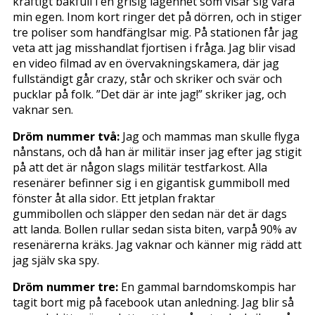
kraftigt bakfull i en grisig lägenhet som visar sig vara
min egen. Inom kort ringer det på dörren, och in stiger
tre poliser som handfänglsar mig. På stationen får jag
veta att jag misshandlat fjortisen i fråga. Jag blir visad
en video filmad av en övervakningskamera, där jag
fullständigt går crazy, står och skriker och svär och
pucklar på folk. ”Det där är inte jag!” skriker jag, och
vaknar sen.
Dröm nummer två:
Jag och mammas man skulle flyga
nånstans, och då han är militär inser jag efter jag stigit
på att det är någon slags militär testfarkost. Alla
resenärer befinner sig i en gigantisk gummiboll med
fönster åt alla sidor. Ett jetplan fraktar
gummibollen och släpper den sedan när det är dags
att landa. Bollen rullar sedan sista biten, varpå 90% av
resenärerna kräks. Jag vaknar och känner mig rädd att
jag själv ska spy.
Dröm nummer tre:
En gammal barndomskompis har
tagit bort mig på facebook utan anledning. Jag blir så