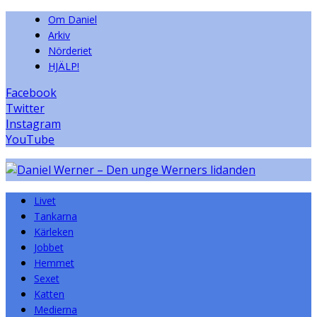
Om Daniel
Arkiv
Nörderiet
HJÄLP!
Facebook
Twitter
Instagram
YouTube
Livet
Tankarna
Kärleken
Jobbet
Hemmet
Sexet
Katten
Medierna