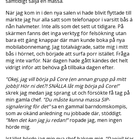
samtidigt sälja en massa.
När jag kom in i den nya salen vi hade blivit flyttade till
märkte jag hur alla satt som telefonapor i varsitt bås á
nån halvmeter. Inte alls som det sett ut tidigare. På
skärmen fanns det inga verktyg för felsökning utan
bara ett gäng knappar där man kunde boka på nya
mobilabonnemang. Jag totalvägrade, satte mig i mitt
bås i hörnet, och började att surfa porr istället. Fråga
mig inte varför. När dagen hade gått kändes det helt
vidrigt inför att behöva gå tillbaka dagen efter.
”Okej, jag vill börja på Core (en annan grupp på mitt
jobb)! Hör ni det?! SNÄLLA låt mig börja på Core!”
skrek jag medan jag sprang ut och försökte få tag på
min gamla chef.
”Du måste kunna massa SIP-
signalering för det”
sa en gammal barndomskompis,
som av okänd anledning nu jobbade där, stöddigt.
”Men det kan jag ju redan!”
ropade jag, men ingen
hörde mig.
Istället hörde jag min nya chef bakom mig.
”Daniel! Har