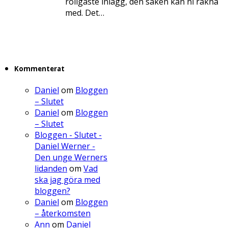
roligaste inlägg, den saken kan ni räkna
med. Det…
Kommenterat
Daniel
om
Bloggen
– Slutet
Daniel
om
Bloggen
– Slutet
Bloggen - Slutet -
Daniel Werner -
Den unge Werners
lidanden
om
Vad
ska jag göra med
bloggen?
Daniel
om
Bloggen
– återkomsten
Ann
om
Daniel