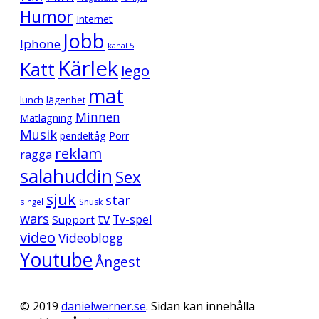
Humor
Internet
Jobb
Iphone
kanal 5
Kärlek
Katt
lego
mat
lunch
lägenhet
Minnen
Matlagning
Musik
pendeltåg
Porr
reklam
ragga
salahuddin
Sex
sjuk
star
singel
Snusk
wars
tv
Support
Tv-spel
video
Videoblogg
Youtube
Ångest
© 2019
danielwerner.se
. Sidan kan innehålla