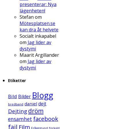
presenterar: Nya
lägenheten!
Stefan
om
Mötesplatsen.se
kan dra åt helvete
Socialt inkapabel
om
Jag lider av
dystymi
Maarit Argillander
om
Jag lider av
dystymi
Etiketter
Blogg
Bild
Bilder
daniel
dejt
bredband
dröm
Dejting
facebook
ensamhet
fail
Film
Frågestund
förkyld