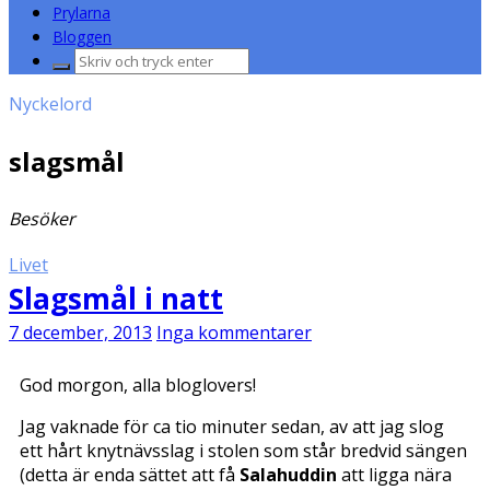
Prylarna
Bloggen
Sök
efter:
Nyckelord
slagsmål
Besöker
Livet
Slagsmål i natt
7 december, 2013
Inga kommentarer
God morgon, alla bloglovers!
Jag vaknade för ca tio minuter sedan, av att jag slog
ett hårt knytnävsslag i stolen som står bredvid sängen
(detta är enda sättet att få
Salahuddin
att ligga nära