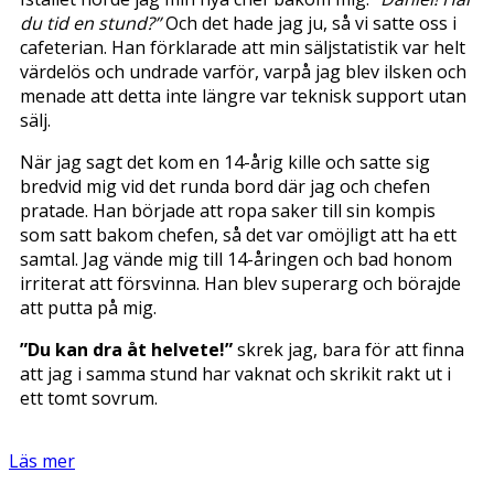
du tid en stund?”
Och det hade jag ju, så vi satte oss i
cafeterian. Han förklarade att min säljstatistik var helt
värdelös och undrade varför, varpå jag blev ilsken och
menade att detta inte längre var teknisk support utan
sälj.
När jag sagt det kom en 14-årig kille och satte sig
bredvid mig vid det runda bord där jag och chefen
pratade. Han började att ropa saker till sin kompis
som satt bakom chefen, så det var omöjligt att ha ett
samtal. Jag vände mig till 14-åringen och bad honom
irriterat att försvinna. Han blev superarg och börajde
att putta på mig.
”Du kan dra åt helvete!”
skrek jag, bara för att finna
att jag i samma stund har vaknat och skrikit rakt ut i
ett tomt sovrum.
Läs mer