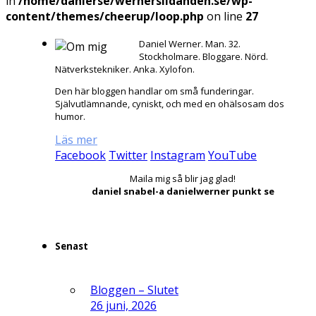
in
/home/danierse/wernerslidanden.se/wp-
content/themes/cheerup/loop.php
on line
27
Daniel Werner. Man. 32.
Stockholmare. Bloggare. Nörd.
Nätverkstekniker. Anka. Xylofon.
Den här bloggen handlar om små funderingar.
Självutlämnande, cyniskt, och med en ohälsosam dos
humor.
Läs mer
Facebook
Twitter
Instagram
YouTube
Maila mig så blir jag glad!
daniel snabel-a danielwerner punkt se
Senast
Bloggen – Slutet
26 juni, 2026