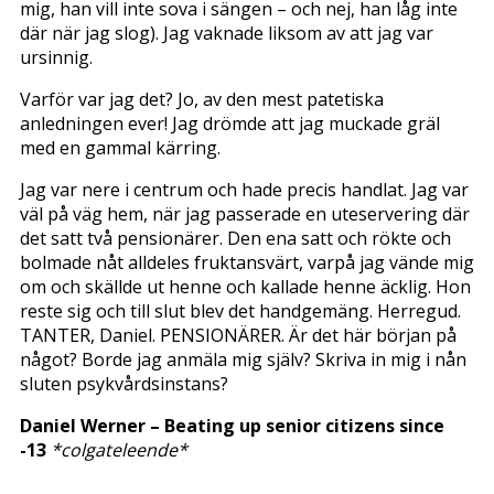
mig, han vill inte sova i sängen – och nej, han låg inte
där när jag slog). Jag vaknade liksom av att jag var
ursinnig.
Varför var jag det? Jo, av den mest patetiska
anledningen ever! Jag drömde att jag muckade gräl
med en gammal kärring.
Jag var nere i centrum och hade precis handlat. Jag var
väl på väg hem, när jag passerade en uteservering där
det satt två pensionärer. Den ena satt och rökte och
bolmade nåt alldeles fruktansvärt, varpå jag vände mig
om och skällde ut henne och kallade henne äcklig. Hon
reste sig och till slut blev det handgemäng. Herregud.
TANTER, Daniel. PENSIONÄRER. Är det här början på
något? Borde jag anmäla mig själv? Skriva in mig i nån
sluten psykvårdsinstans?
Daniel Werner – Beating up senior citizens since
-13
*colgateleende*