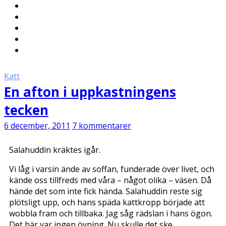
Katt
En afton i uppkastningens
tecken
6 december, 2011
7 kommentarer
Salahuddin kräktes igår.
Vi låg i varsin ände av soffan, funderade över livet, och
kände oss tillfreds med våra – något olika – väsen. Då
hände det som inte fick hända. Salahuddin reste sig
plötsligt upp, och hans späda kattkropp började att
wobbla fram och tillbaka. Jag såg rädslan i hans ögon.
Det här var ingen övning. Nu skulle det ske.