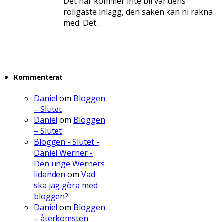
Det här kommer inte bli världens
roligaste inlägg, den saken kan ni räkna
med. Det…
Kommenterat
Daniel
om
Bloggen
– Slutet
Daniel
om
Bloggen
– Slutet
Bloggen - Slutet -
Daniel Werner -
Den unge Werners
lidanden
om
Vad
ska jag göra med
bloggen?
Daniel
om
Bloggen
– återkomsten