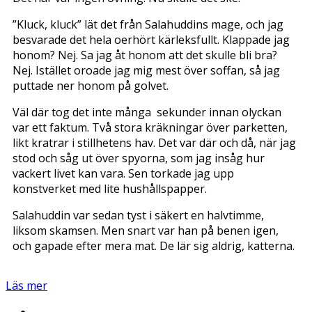
”Kluck, kluck” lät det från Salahuddins mage, och jag
besvarade det hela oerhört kärleksfullt. Klappade jag
honom? Nej. Sa jag åt honom att det skulle bli bra?
Nej. Istället oroade jag mig mest över soffan, så jag
puttade ner honom på golvet.
Väl där tog det inte många sekunder innan olyckan
var ett faktum. Två stora kräkningar över parketten,
likt kratrar i stillhetens hav. Det var där och då, när jag
stod och såg ut över spyorna, som jag insåg hur
vackert livet kan vara. Sen torkade jag upp
konstverket med lite hushållspapper.
Salahuddin var sedan tyst i säkert en halvtimme,
liksom skamsen. Men snart var han på benen igen,
och gapade efter mera mat. De lär sig aldrig, katterna.
Läs mer