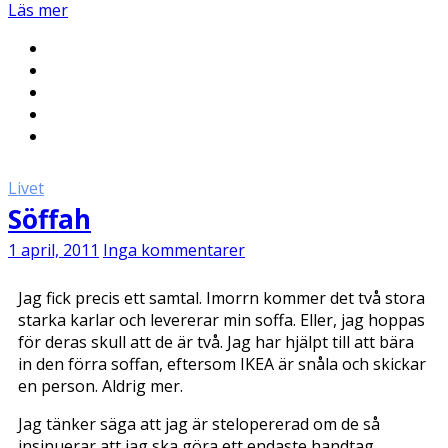
Läs mer
Livet
Söffah
1 april, 2011
Inga kommentarer
Jag fick precis ett samtal. Imorrn kommer det två stora
starka karlar och levererar min soffa. Eller, jag hoppas
för deras skull att de är två. Jag har hjälpt till att bära
in den förra soffan, eftersom IKEA är snåla och skickar
en person. Aldrig mer.
Jag tänker säga att jag är stelopererad om de så
insinuerar att jag ska göra ett endaste handtag.