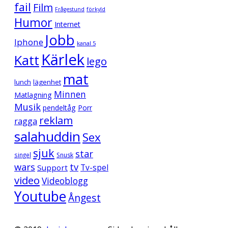
fail
Film
Frågestund
förkyld
Humor
Internet
Jobb
Iphone
kanal 5
Kärlek
Katt
lego
mat
lunch
lägenhet
Minnen
Matlagning
Musik
pendeltåg
Porr
reklam
ragga
salahuddin
Sex
sjuk
star
singel
Snusk
wars
tv
Support
Tv-spel
video
Videoblogg
Youtube
Ångest