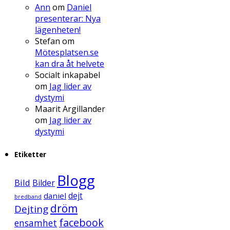
Ann
om
Daniel
presenterar: Nya
lägenheten!
Stefan
om
Mötesplatsen.se
kan dra åt helvete
Socialt inkapabel
om
Jag lider av
dystymi
Maarit Argillander
om
Jag lider av
dystymi
Etiketter
Blogg
Bild
Bilder
daniel
dejt
bredband
dröm
Dejting
facebook
ensamhet