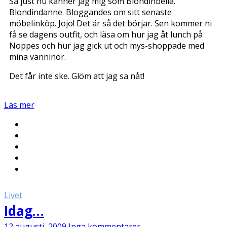
Så just nu känner jag mig som Blondinbella.
Blondindanne. Bloggandes om sitt senaste
möbelinköp. Jojo! Det är så det börjar. Sen kommer ni
få se dagens outfit, och läsa om hur jag åt lunch på
Noppes och hur jag gick ut och mys-shoppade med
mina vänninor.
Det får inte ske. Glöm att jag sa nåt!
Läs mer
Livet
Idag…
12 augusti, 2009
Inga kommentarer