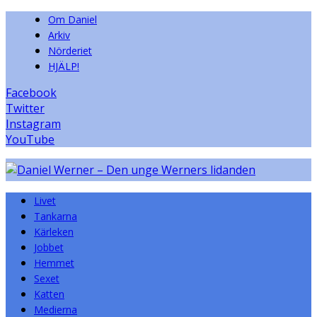
Om Daniel
Arkiv
Nörderiet
HJÄLP!
Facebook
Twitter
Instagram
YouTube
Livet
Tankarna
Kärleken
Jobbet
Hemmet
Sexet
Katten
Medierna