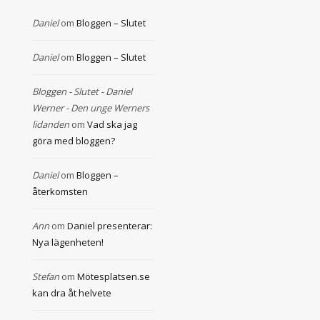
Daniel
om
Bloggen – Slutet
Daniel
om
Bloggen – Slutet
Bloggen - Slutet - Daniel
Werner - Den unge Werners
lidanden
om
Vad ska jag
göra med bloggen?
Daniel
om
Bloggen –
återkomsten
Ann
om
Daniel presenterar:
Nya lägenheten!
Stefan
om
Mötesplatsen.se
kan dra åt helvete