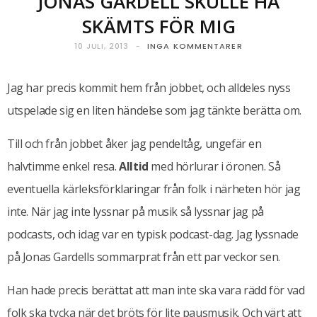
JONAS GARDELL SKULLE HA
SKÄMTS FÖR MIG
10 JULI, 2013
INGA KOMMENTARER
Jag har precis kommit hem från jobbet, och alldeles nyss
utspelade sig en liten händelse som jag tänkte berätta om.
Till och från jobbet åker jag pendeltåg, ungefär en
halvtimme enkel resa.
Alltid
med hörlurar i öronen. Så
eventuella kärleksförklaringar från folk i närheten hör jag
inte. När jag inte lyssnar på musik så lyssnar jag på
podcasts, och idag var en typisk podcast-dag. Jag lyssnade
på Jonas Gardells sommarprat från ett par veckor sen.
Han hade precis berättat att man inte ska vara rädd för vad
folk ska tycka när det bröts för lite pausmusik. Och värt att