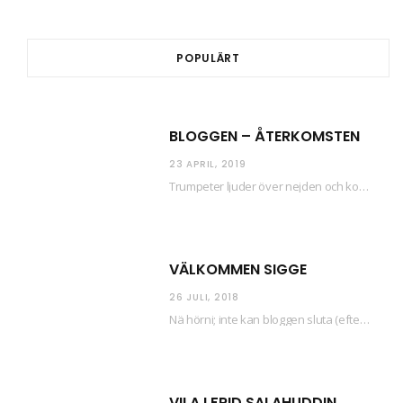
POPULÄRT
BLOGGEN – ÅTERKOMSTEN
23 APRIL, 2019
Trumpeter ljuder över nejden och konfetti regnar längsmed husfasaderna – FREDEN ÄR HÄR! Eller ahem.…
VÄLKOMMEN SIGGE
26 JULI, 2018
Nä hörni; inte kan bloggen sluta (eftersom jag så sällan uppdaterar skiten) i sånt supermoll.…
VILA I FRID SALAHUDDIN