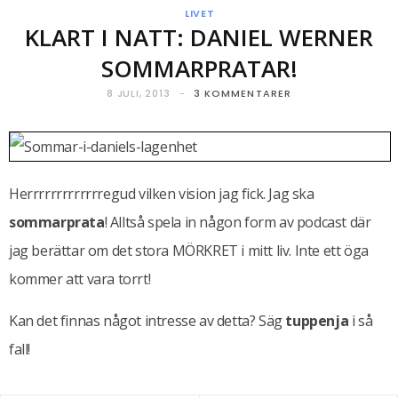
LIVET
KLART I NATT: DANIEL WERNER
SOMMARPRATAR!
8 JULI, 2013
3 KOMMENTARER
Herrrrrrrrrrrrregud vilken vision jag fick. Jag ska
sommarprata
! Alltså spela in någon form av podcast där
jag berättar om det stora MÖRKRET i mitt liv. Inte ett öga
kommer att vara torrt!
Kan det finnas något intresse av detta? Säg
tuppenja
i så
fall!