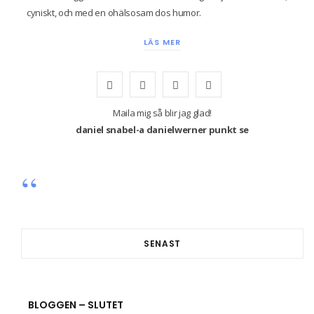
cyniskt, och med en ohälsosam dos humor.
LÄS MER
F
T
I
Y
a
w
n
o
Maila mig så blir jag glad!
daniel snabel-a danielwerner punkt se
c
i
s
u
e
t
t
T
b
t
a
u
o
e
g
b
o
r
r
e
SENAST
k
a
m
BLOGGEN – SLUTET