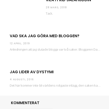
28 MARS, 2018
Tack.
VAD SKA JAG GÖRA MED BLOGGEN?
12 APRIL, 2019
Anledningen att jag slutade blogga var två saker. Bloggaren Daniel skrev ut checkar som personen…
JAG LIDER AV DYSTYMI
4 AUGUSTI, 2016
Det här kommer inte bli världens roligaste inlägg, den saken kan ni räkna med. Det…
KOMMENTERAT