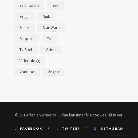
Salahuddin
Sex
Singel
Sjuk
Snusk
Star Wars
Support
Tv
Tv-Spel
Video
Videoblogg
Youtube
Ångest
© 2019
danielwerner.se
. Sidan kan innehålla cookies, så ni vet.
FACEBOOK
TWITTER
INSTAGRAM