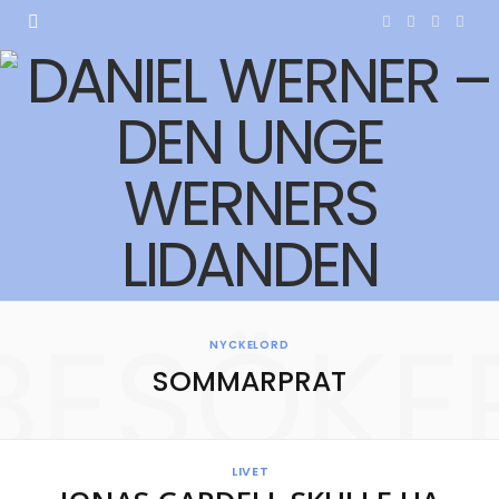
F
T
I
Y
a
w
n
o
c
i
s
u
e
t
t
T
b
t
a
u
o
e
g
b
o
r
r
e
BESÖKE
k
a
NYCKELORD
SOMMARPRAT
m
LIVET