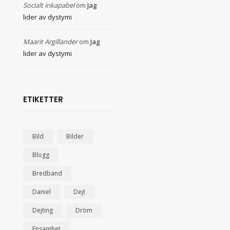
Socialt inkapabel
om
Jag
lider av dystymi
Maarit Argillander
om
Jag
lider av dystymi
ETIKETTER
Bild
Bilder
Blogg
Bredband
Daniel
Dejt
Dejting
Dröm
Ensamhet