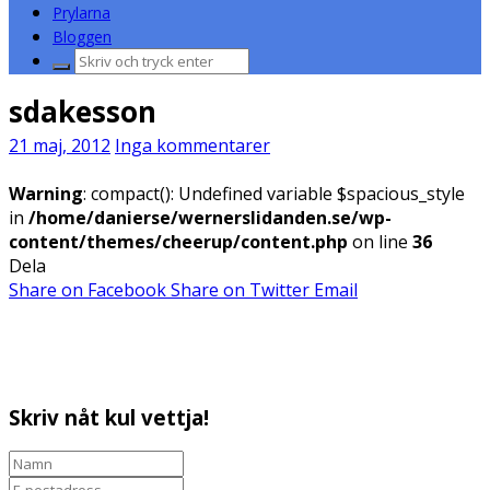
Prylarna
Bloggen
Sök
efter:
sdakesson
21 maj, 2012
Inga kommentarer
Warning
: compact(): Undefined variable $spacious_style
in
/home/danierse/wernerslidanden.se/wp-
content/themes/cheerup/content.php
on line
36
Dela
Share on Facebook
Share on Twitter
Email
Skriv nåt kul vettja!