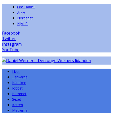
Om Daniel
Arkiv
Nörderiet
HJÄLP!
Facebook
Twitter
Instagram
YouTube
Livet
Tankarna
Kärleken
Jobbet
Hemmet
Sexet
Katten
Medierna