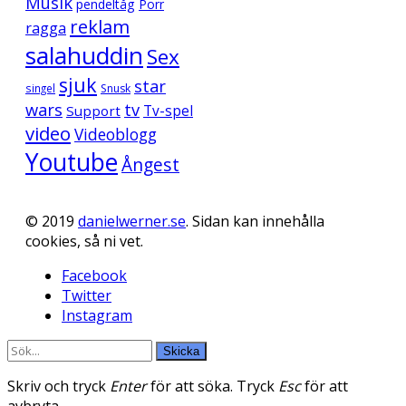
Musik
pendeltåg
Porr
reklam
ragga
salahuddin
Sex
sjuk
star
singel
Snusk
wars
tv
Support
Tv-spel
video
Videoblogg
Youtube
Ångest
© 2019
danielwerner.se
. Sidan kan innehålla
cookies, så ni vet.
Facebook
Twitter
Instagram
Skicka
Skriv och tryck
Enter
för att söka. Tryck
Esc
för att
avbryta.