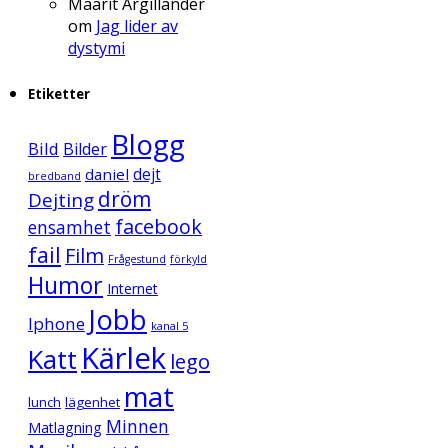
Maarit Argillander
om
Jag lider av
dystymi
Etiketter
Blogg
Bild
Bilder
daniel
dejt
bredband
dröm
Dejting
facebook
ensamhet
fail
Film
Frågestund
förkyld
Humor
Internet
Jobb
Iphone
kanal 5
Kärlek
Katt
lego
mat
lunch
lägenhet
Minnen
Matlagning