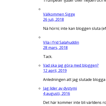
Trumpeter ljuder över nejden och 
Välkommen Sigge
26 juli, 2018
Nä hörni; inte kan bloggen sluta (e
Vila i frid Salahuddin
28 mars, 2018
Tack.
Vad ska jag göra med bloggen?
12 april, 2019
Anledningen att jag slutade blogga
Jag lider av dystymi
4 augusti, 2016
Det här kommer inte bli världens r