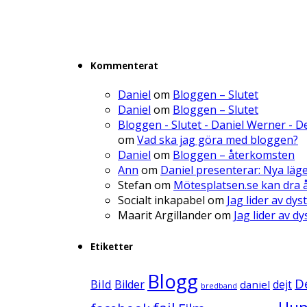
Kommenterat
Daniel
om
Bloggen – Slutet
Daniel
om
Bloggen – Slutet
Bloggen - Slutet - Daniel Werner - 
om
Vad ska jag göra med bloggen?
Daniel
om
Bloggen – återkomsten
Ann
om
Daniel presenterar: Nya läg
Stefan
om
Mötesplatsen.se kan dra å
Socialt inkapabel
om
Jag lider av dys
Maarit Argillander
om
Jag lider av d
Etiketter
Blogg
D
Bild
Bilder
daniel
dejt
bredband