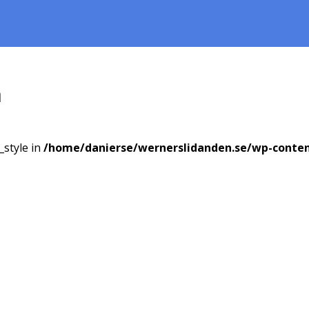
a
_style in
/home/danierse/wernerslidanden.se/wp-conte