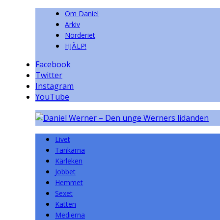
Om Daniel
Arkiv
Nörderiet
HJÄLP!
Facebook
Twitter
Instagram
YouTube
Livet
Tankarna
Kärleken
Jobbet
Hemmet
Sexet
Katten
Medierna