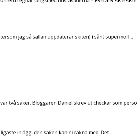
konfetti regnar längsmed husfasaderna – FREDEN ÄR HÄR! E
ftersom jag så sällan uppdaterar skiten) i sånt supermoll.…
 var två saker. Bloggaren Daniel skrev ut checkar som per
oligaste inlägg, den saken kan ni räkna med. Det…