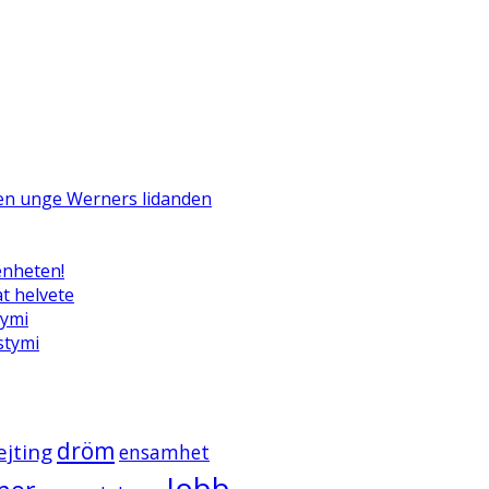
Den unge Werners lidanden
enheten!
t helvete
tymi
ystymi
dröm
ejting
ensamhet
Jobb