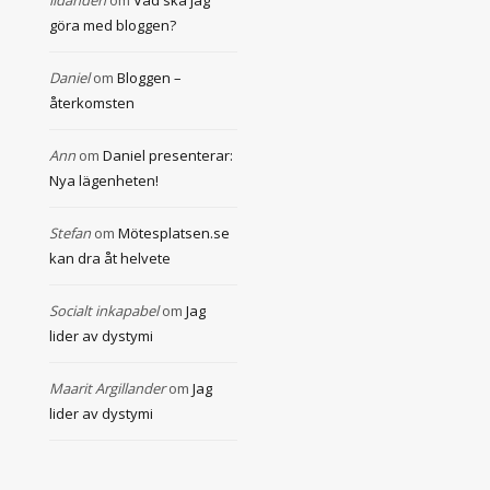
lidanden
om
Vad ska jag
göra med bloggen?
Daniel
om
Bloggen –
återkomsten
Ann
om
Daniel presenterar:
Nya lägenheten!
Stefan
om
Mötesplatsen.se
kan dra åt helvete
Socialt inkapabel
om
Jag
lider av dystymi
Maarit Argillander
om
Jag
lider av dystymi