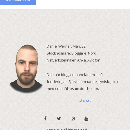
Daniel Werner. Man. 32.
Stockholmare. Bloggare. Nörd.
Nätverkstekniker. Anka. Xylofon.
Den här bloggen handlar om små
funderingar. Självutlämnande, cyniskt, och
med en ohälsosam dos humor.
LÄS MER
F
T
I
Y
a
w
n
o