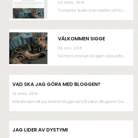
23 APRIL, 2019
Trumpeter ljuder över nejden och konfetti regnar längsmed husfasaderna – FREDEN ÄR HÄR! Eller ahem.…
VÄLKOMMEN SIGGE
26 JULI, 2018
Nä hörni; inte kan bloggen sluta (eftersom jag så sällan uppdaterar skiten) i sånt supermoll.…
VAD SKA JAG GÖRA MED BLOGGEN?
12 APRIL, 2019
Anledningen att jag slutade blogga var två saker. Bloggaren Daniel skrev ut checkar som personen…
JAG LIDER AV DYSTYMI