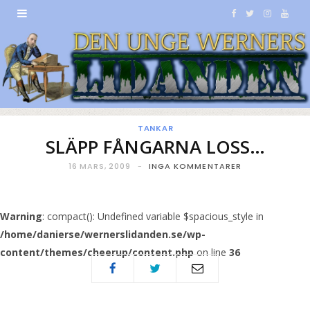
F
T
I
Y
a
w
n
o
c
i
s
u
e
t
t
T
b
t
a
u
TANKAR
SLÄPP FÅNGARNA LOSS…
o
e
g
b
16 MARS, 2009
INGA KOMMENTARER
o
r
r
e
k
a
Warning
: compact(): Undefined variable $spacious_style in
/home/danierse/wernerslidanden.se/wp-
m
content/themes/cheerup/content.php
on line
36