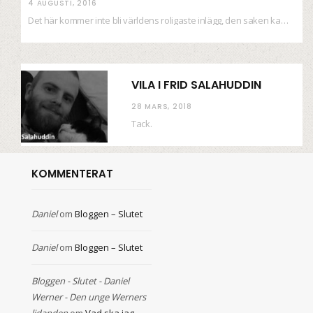
4 AUGUSTI, 2016
Det här kommer inte bli världens roligaste inlägg, den saken kan ni räkna med. Det…
VILA I FRID SALAHUDDIN
28 MARS, 2018
Tack.
KOMMENTERAT
Daniel
om
Bloggen – Slutet
Daniel
om
Bloggen – Slutet
Bloggen - Slutet - Daniel
Werner - Den unge Werners