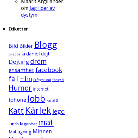
Maarit Argillander
om
Jag lider av
dystymi
Etiketter
Blogg
Bild
Bilder
daniel
dejt
bredband
dröm
Dejting
facebook
ensamhet
fail
Film
Frågestund
förkyld
Humor
Internet
Jobb
Iphone
kanal 5
Kärlek
Katt
lego
mat
lunch
lägenhet
Minnen
Matlagning