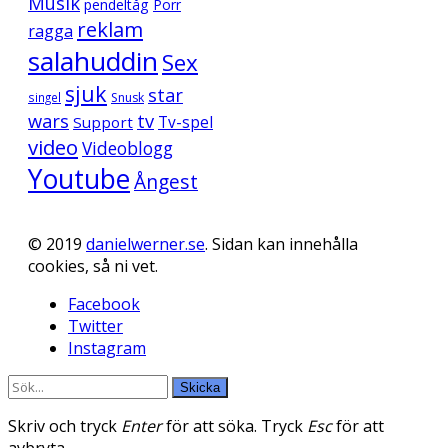
Musik
pendeltåg
Porr
reklam
ragga
salahuddin
Sex
sjuk
star
singel
Snusk
wars
tv
Support
Tv-spel
video
Videoblogg
Youtube
Ångest
© 2019
danielwerner.se
. Sidan kan innehålla
cookies, så ni vet.
Facebook
Twitter
Instagram
Skicka
Skriv och tryck
Enter
för att söka. Tryck
Esc
för att
avbryta.