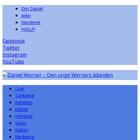
Om Daniel
Arkiv
Nörderiet
HJÄLP!
Facebook
Twitter
Instagram
YouTube
Livet
Tankarna
Kärleken
Jobbet
Hemmet
Sexet
Katten
Medierna