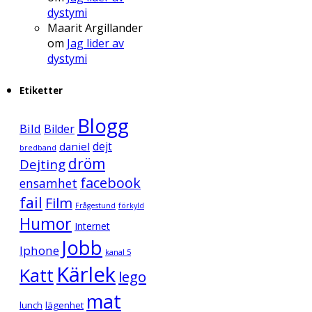
dystymi
Maarit Argillander
om
Jag lider av
dystymi
Etiketter
Blogg
Bild
Bilder
daniel
dejt
bredband
dröm
Dejting
facebook
ensamhet
fail
Film
Frågestund
förkyld
Humor
Internet
Jobb
Iphone
kanal 5
Kärlek
Katt
lego
mat
lunch
lägenhet