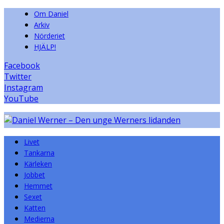
Om Daniel
Arkiv
Nörderiet
HJÄLP!
Facebook
Twitter
Instagram
YouTube
Livet
Tankarna
Kärleken
Jobbet
Hemmet
Sexet
Katten
Medierna