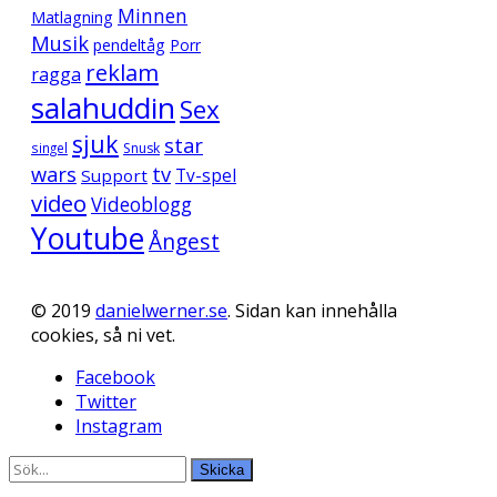
Minnen
Matlagning
Musik
pendeltåg
Porr
reklam
ragga
salahuddin
Sex
sjuk
star
singel
Snusk
wars
tv
Support
Tv-spel
video
Videoblogg
Youtube
Ångest
© 2019
danielwerner.se
. Sidan kan innehålla
cookies, så ni vet.
Facebook
Twitter
Instagram
Skicka