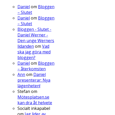
Daniel
om
Bloggen
– Slutet
Daniel
om
Bloggen
– Slutet
Bloggen - Slutet -
Daniel Werner -
Den unge Werners
lidanden
om
Vad
ska jag göra med
bloggen?
Daniel
om
Bloggen
– återkomsten
Ann
om
Daniel
presenterar: Nya
lägenheten!
Stefan
om
Mötesplatsen.se
kan dra åt helvete
Socialt inkapabel
om
Jag lider av