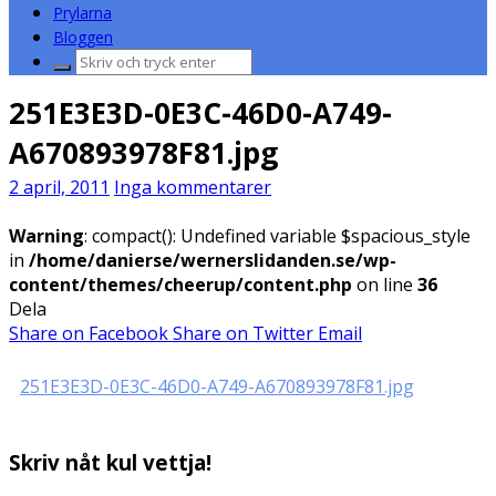
Prylarna
Bloggen
Sök
efter:
251E3E3D-0E3C-46D0-A749-
A670893978F81.jpg
2 april, 2011
Inga kommentarer
Warning
: compact(): Undefined variable $spacious_style
in
/home/danierse/wernerslidanden.se/wp-
content/themes/cheerup/content.php
on line
36
Dela
Share on Facebook
Share on Twitter
Email
251E3E3D-0E3C-46D0-A749-A670893978F81.jpg
Skriv nåt kul vettja!