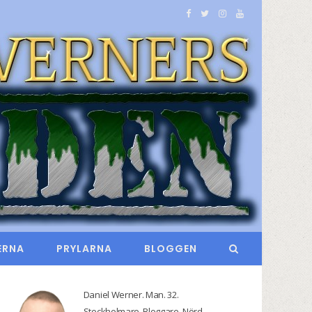
F
T
I
Y
a
w
n
o
c
i
s
u
e
t
t
T
b
t
a
u
o
e
g
b
o
r
r
e
k
a
m
ERNA
PRYLARNA
BLOGGEN
Daniel Werner. Man. 32.
Stockholmare. Bloggare. Nörd.