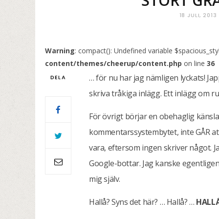
STORT GRA
18 JULI, 2013
Warning
: compact(): Undefined variable $spacious_sty
content/themes/cheerup/content.php
on line
36
… för nu har jag nämligen lyckats! Japp,
DELA
skriva tråkiga inlägg. Ett inlägg om r
För övrigt börjar en obehaglig känsla 
kommentarssystembytet, inte GÅR att
vara, eftersom ingen skriver något. J
Google-bottar. Jag kanske egentlige
mig själv.
Hallå? Syns det här? … Hallå? …
HALLÅ