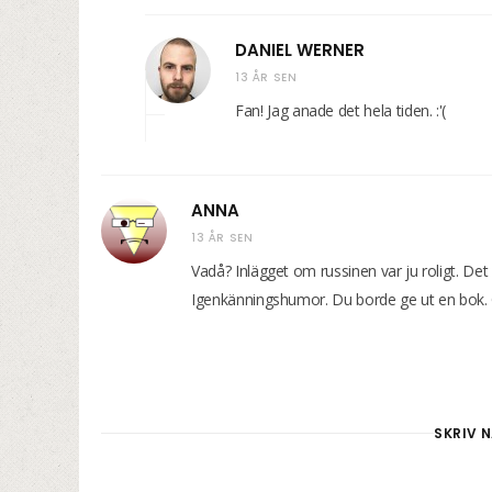
DANIEL WERNER
13 ÅR SEN
Fan! Jag anade det hela tiden. :'(
ANNA
13 ÅR SEN
Vadå? Inlägget om russinen var ju roligt. Det 
Igenkänningshumor. Du borde ge ut en bok. 
SKRIV N