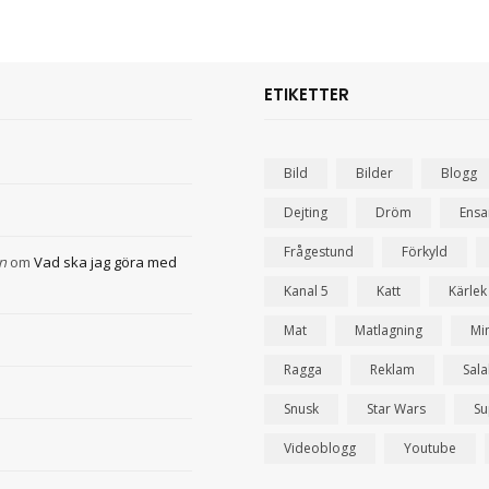
ETIKETTER
Bild
Bilder
Blogg
Dejting
Dröm
Ens
Frågestund
Förkyld
n
om
Vad ska jag göra med
Kanal 5
Katt
Kärlek
Mat
Matlagning
Mi
Ragga
Reklam
Sal
Snusk
Star Wars
Su
Videoblogg
Youtube