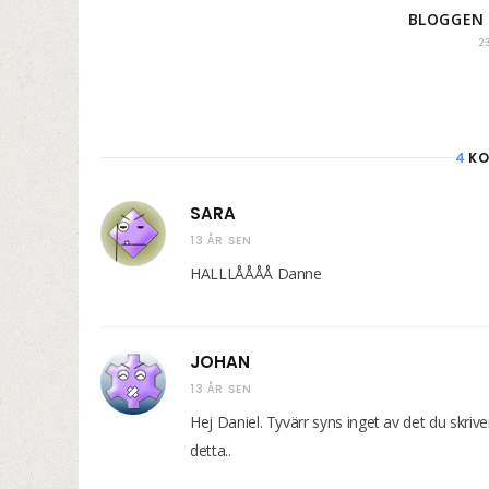
BLOGGEN
2
4
KO
SARA
13 ÅR SEN
HALLLÅÅÅÅ Danne
JOHAN
13 ÅR SEN
Hej Daniel. Tyvärr syns inget av det du skri
detta..