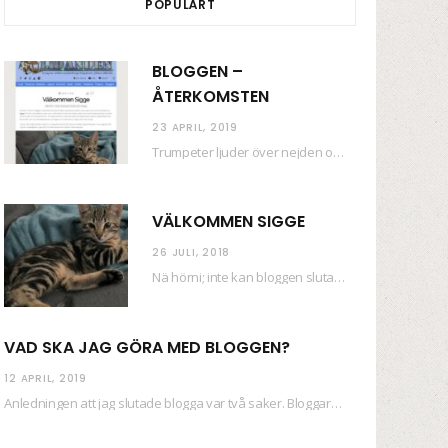
POPULÄRT
BLOGGEN –
ÅTERKOMSTEN
23 APRIL, 2019
Trumpeter ljuder över nejden och konfetti regnar längsmed husfasaderna – FREDEN ÄR HÄR! Eller ahem.…
VÄLKOMMEN SIGGE
26 JULI, 2018
Nä hörni; inte kan bloggen sluta (eftersom jag så sällan uppdaterar skiten) i sånt supermoll.…
VAD SKA JAG GÖRA MED BLOGGEN?
12 APRIL, 2019
Anledningen att jag slutade blogga var två saker. Bloggaren Daniel skrev ut checkar som personen…