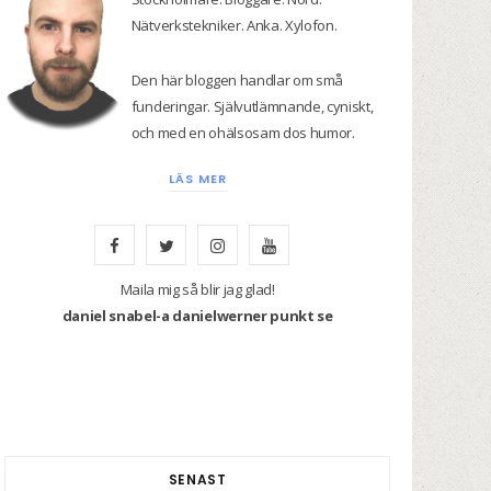
Nätverkstekniker. Anka. Xylofon.
Den här bloggen handlar om små
funderingar. Självutlämnande, cyniskt,
och med en ohälsosam dos humor.
LÄS MER
F
T
I
Y
a
w
n
o
Maila mig så blir jag glad!
daniel snabel-a danielwerner punkt se
c
i
s
u
e
t
t
T
b
t
a
u
o
e
g
b
SENAST
o
r
r
e