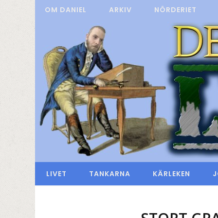
OM DANIEL
ARKIV
NÖRDERIET
LIVET
TANKARNA
KÄRLEKEN
J