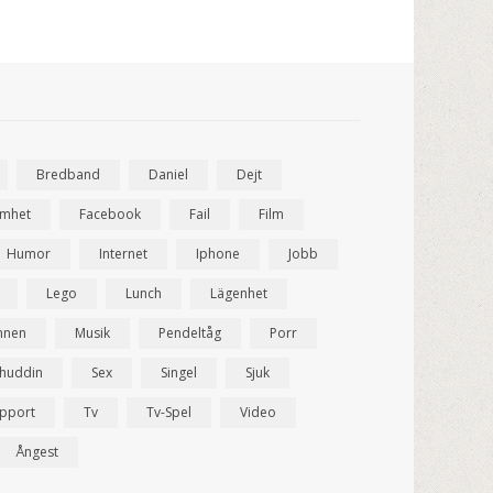
Bredband
Daniel
Dejt
amhet
Facebook
Fail
Film
Humor
Internet
Iphone
Jobb
Lego
Lunch
Lägenhet
nnen
Musik
Pendeltåg
Porr
ahuddin
Sex
Singel
Sjuk
pport
Tv
Tv-Spel
Video
Ångest