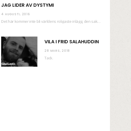
JAG LIDER AV DYSTYMI
4 AUGUSTI, 2016
Det här kommer inte bli världens roligaste inlägg, den saken kan ni räkna med. Det…
VILA I FRID SALAHUDDIN
28 MARS, 2018
Tack.