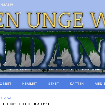
HJÄLP!
OBBET
HEMMET
SEXET
KATTEN
MEDI
BLOGG