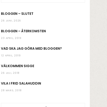
k
a
BLOGGEN – SLUTET
m
26 JUNI, 2026
BLOGGEN – ÅTERKOMSTEN
23 APRIL, 2019
VAD SKA JAG GÖRA MED BLOGGEN?
12 APRIL, 2019
VÄLKOMMEN SIGGE
26 JULI, 2018
VILA I FRID SALAHUDDIN
28 MARS, 2018