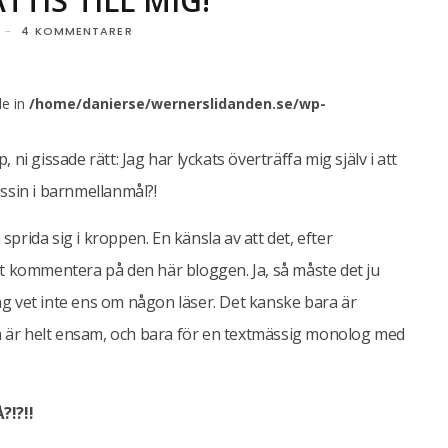
TTIS TILL MIG!
4 KOMMENTARER
le in
/home/danierse/wernerslidanden.se/wp-
 ni gissade rätt: Jag har lyckats överträffa mig själv i att
ussin i barnmellanmål?!
sprida sig i kroppen. En känsla av att det, efter
 kommentera på den här bloggen. Ja, så måste det ju
ag vet inte ens om någon läser. Det kanske bara är
n är helt ensam, och bara för en textmässig monolog med
?!?!!