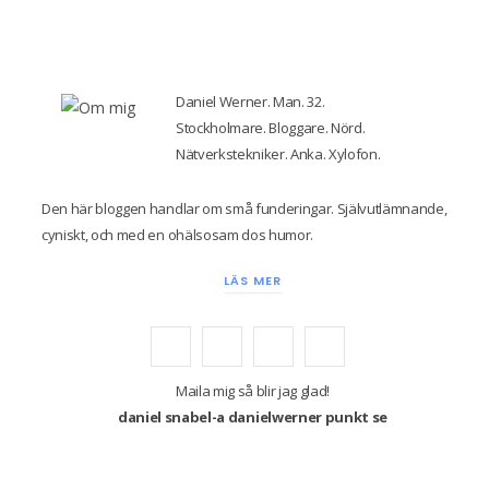
Daniel Werner. Man. 32.
Stockholmare. Bloggare. Nörd.
Nätverkstekniker. Anka. Xylofon.
Den här bloggen handlar om små funderingar. Självutlämnande,
cyniskt, och med en ohälsosam dos humor.
LÄS MER
F
T
I
Y
a
w
n
o
Maila mig så blir jag glad!
daniel snabel-a danielwerner punkt se
c
i
s
u
e
t
t
T