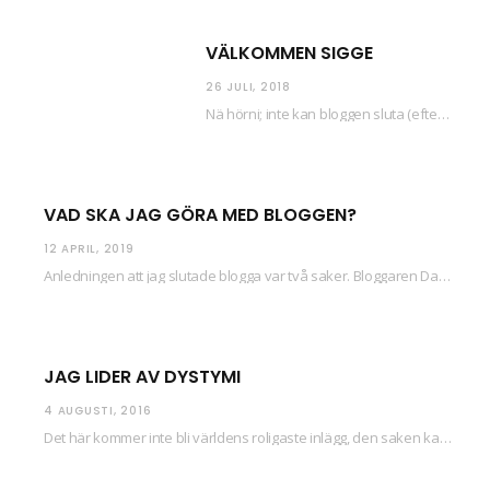
VÄLKOMMEN SIGGE
26 JULI, 2018
Nä hörni; inte kan bloggen sluta (eftersom jag så sällan uppdaterar skiten) i sånt supermoll.…
VAD SKA JAG GÖRA MED BLOGGEN?
12 APRIL, 2019
Anledningen att jag slutade blogga var två saker. Bloggaren Daniel skrev ut checkar som personen…
JAG LIDER AV DYSTYMI
4 AUGUSTI, 2016
Det här kommer inte bli världens roligaste inlägg, den saken kan ni räkna med. Det…