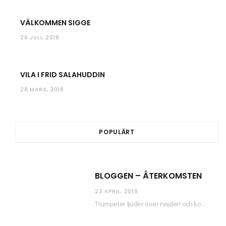
VÄLKOMMEN SIGGE
26 JULI, 2018
VILA I FRID SALAHUDDIN
28 MARS, 2018
POPULÄRT
BLOGGEN – ÅTERKOMSTEN
23 APRIL, 2019
Trumpeter ljuder över nejden och konfetti regnar längsmed husfasaderna – FREDEN ÄR HÄR! Eller ahem.…