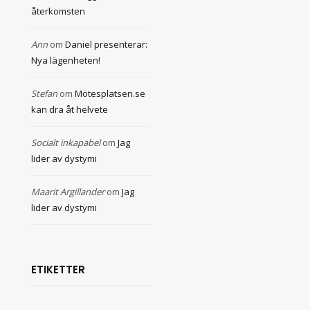
återkomsten
Ann
om
Daniel presenterar:
Nya lägenheten!
Stefan
om
Mötesplatsen.se
kan dra åt helvete
Socialt inkapabel
om
Jag
lider av dystymi
Maarit Argillander
om
Jag
lider av dystymi
ETIKETTER