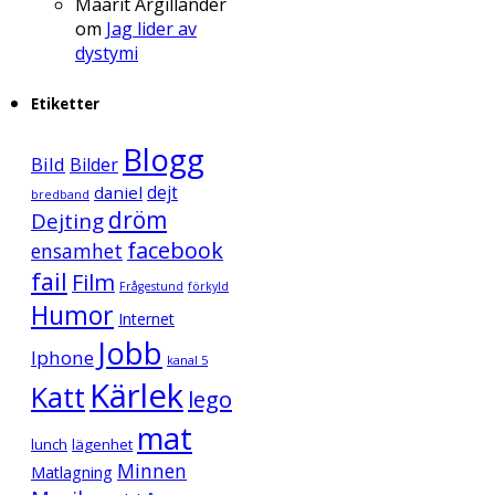
Maarit Argillander
om
Jag lider av
dystymi
Etiketter
Blogg
Bild
Bilder
daniel
dejt
bredband
dröm
Dejting
facebook
ensamhet
fail
Film
Frågestund
förkyld
Humor
Internet
Jobb
Iphone
kanal 5
Kärlek
Katt
lego
mat
lunch
lägenhet
Minnen
Matlagning