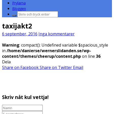
Prylarna
Bloggen
Sök
efter:
taxijakt2
6 september, 2016
Inga kommentarer
Warning
: compact(): Undefined variable $spacious_style
in
/home/danierse/wernerslidanden.se/wp-
content/themes/cheerup/content.php
on line
36
Dela
Share on Facebook
Share on Twitter
Email
Skriv nåt kul vettja!