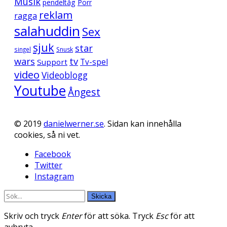
Musik
pendeltåg
Porr
reklam
ragga
salahuddin
Sex
sjuk
star
singel
Snusk
wars
tv
Support
Tv-spel
video
Videoblogg
Youtube
Ångest
© 2019
danielwerner.se
. Sidan kan innehålla
cookies, så ni vet.
Facebook
Twitter
Instagram
Skicka
Skriv och tryck
Enter
för att söka. Tryck
Esc
för att
avbryta.