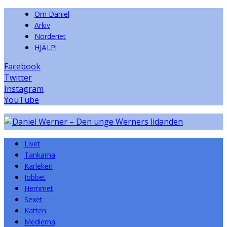
Om Daniel
Arkiv
Nörderiet
HJÄLP!
Facebook
Twitter
Instagram
YouTube
Livet
Tankarna
Kärleken
Jobbet
Hemmet
Sexet
Katten
Medierna