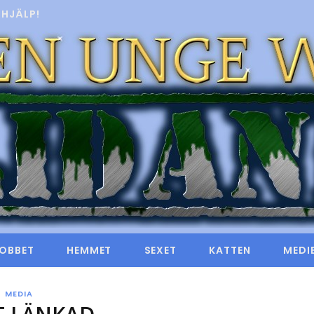
HJÄLP!
OBBET
HEMMET
SEXET
KATTEN
MEDI
MEDIA