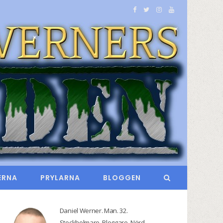
F
T
I
Y
a
w
n
o
c
i
s
u
e
t
t
T
b
t
a
u
o
e
g
b
o
r
r
e
k
a
m
ERNA
PRYLARNA
BLOGGEN
Daniel Werner. Man. 32.
Stockholmare. Bloggare. Nörd.