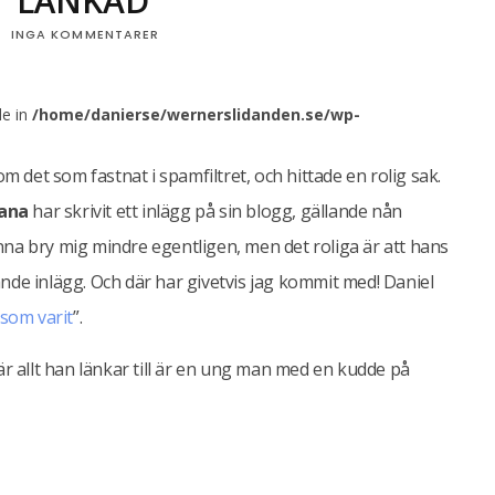
T LÄNKAD
INGA KOMMENTARER
le in
/home/danierse/wernerslidanden.se/wp-
 det som fastnat i spamfiltret, och hittade en rolig sak.
rana
har skrivit ett inlägg på sin blogg, gällande nån
unna bry mig mindre egentligen, men det roliga är att hans
nande inlägg. Och där har givetvis jag kommit med! Daniel
 som varit
”.
r allt han länkar till är en ung man med en kudde på