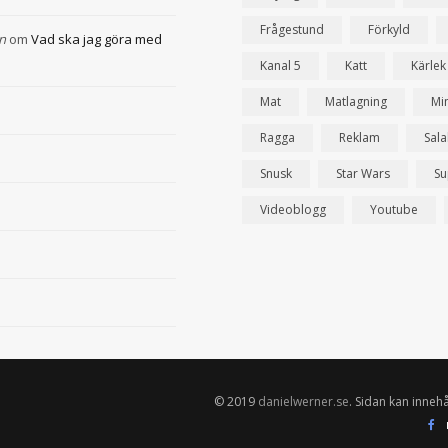
Frågestund
Förkyld
n
om
Vad ska jag göra med
Kanal 5
Katt
Kärlek
Mat
Matlagning
Mi
Ragga
Reklam
Sal
Snusk
Star Wars
Su
Videoblogg
Youtube
© 2019
danielwerner.se
. Sidan kan innehå