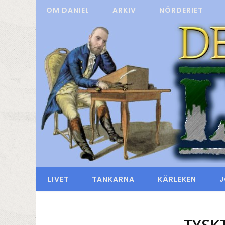
OM DANIEL
ARKIV
NÖRDERIET
LIVET
TANKARNA
KÄRLEKEN
J