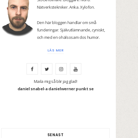
Nätverkstekniker. Anka. Xylofon.
Den här bloggen handlar om små
funderingar. Självutlämnande, cyniskt,
och med en ohälsosam dos humor.
LÄS MER
F
T
I
Y
a
w
n
o
Maila mig så blir jag glad!
daniel snabel-a danielwerner punkt se
c
i
s
u
e
t
t
T
b
t
a
u
o
e
g
b
SENAST
o
r
r
e