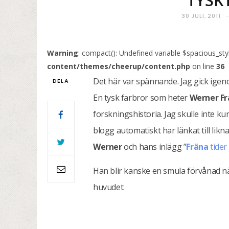
TYSK
30 JULI, 2011
Warning
: compact(): Undefined variable $spacious_sty
content/themes/cheerup/content.php
on line
36
Det här var spännande. Jag gick igenom
DELA
En tysk farbror som heter
Werner F
forskningshistoria. Jag skulle inte k
blogg automatiskt har länkat till lik
Werner
och hans inlägg ”
Fräna
tider
Han blir kanske en smula förvånad nä
huvudet.