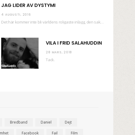
JAG LIDER AV DYSTYMI
4 AUGUSTI, 2016
Det här kommer inte bli världens roligaste inlägg, den saken kan ni räkna med. Det…
VILA I FRID SALAHUDDIN
28 MARS, 2018
Tack.
Bredband
Daniel
Dejt
amhet
Facebook
Fail
Film