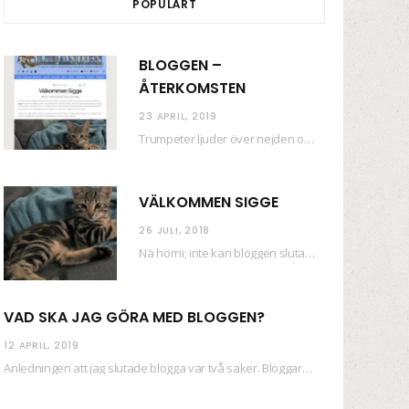
POPULÄRT
BLOGGEN –
ÅTERKOMSTEN
23 APRIL, 2019
Trumpeter ljuder över nejden och konfetti regnar längsmed husfasaderna – FREDEN ÄR HÄR! Eller ahem.…
VÄLKOMMEN SIGGE
26 JULI, 2018
Nä hörni; inte kan bloggen sluta (eftersom jag så sällan uppdaterar skiten) i sånt supermoll.…
VAD SKA JAG GÖRA MED BLOGGEN?
12 APRIL, 2019
Anledningen att jag slutade blogga var två saker. Bloggaren Daniel skrev ut checkar som personen…