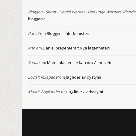
Bloggen - Slutet - Daniel Werner - Den unge Werners lidande
bloggen?
Daniel
om
Bloggen – återkomsten
Ann
om
Daniel presenterar: Nya lägenheten!
Stefan
om
Mötesplatsen.se kan dra åt helvete
Socialt inkapabel
om
Jag lider av dystymi
Maarit Argillander
om
Jag lider av dystymi