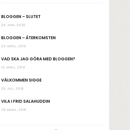
k
a
BLOGGEN – SLUTET
m
26 JUNI, 2026
BLOGGEN – ÅTERKOMSTEN
23 APRIL, 2019
VAD SKA JAG GÖRA MED BLOGGEN?
12 APRIL, 2019
VÄLKOMMEN SIGGE
26 JULI, 2018
VILA I FRID SALAHUDDIN
28 MARS, 2018