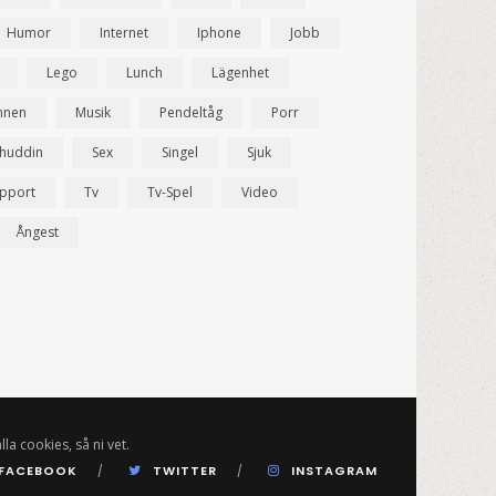
Humor
Internet
Iphone
Jobb
Lego
Lunch
Lägenhet
nnen
Musik
Pendeltåg
Porr
ahuddin
Sex
Singel
Sjuk
pport
Tv
Tv-Spel
Video
Ångest
lla cookies, så ni vet.
FACEBOOK
TWITTER
INSTAGRAM