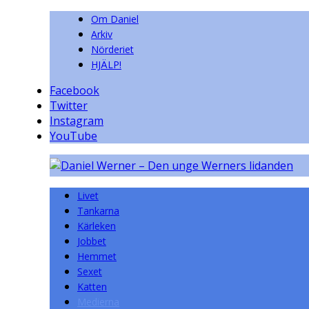
Om Daniel
Arkiv
Nörderiet
HJÄLP!
Facebook
Twitter
Instagram
YouTube
Livet
Tankarna
Kärleken
Jobbet
Hemmet
Sexet
Katten
Medierna