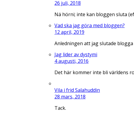
26 juli, 2018
Nä hörni; inte kan bloggen sluta (e
Vad ska jag göra med bloggen?
12 april, 2019
Anledningen att jag slutade blogga
Jag lider av dystymi
4 augusti, 2016
Det här kommer inte bli världens r
Vila i frid Salahuddin
28 mars, 2018
Tack.