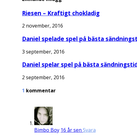
Riesen – Kraftigt chokladig
2 november, 2016
Daniel spelade spel på bästa sändningst
3 september, 2016
Daniel spelar spel på bästa sändningstid
2 september, 2016
1
kommentar
Bimbo Boy
16 år sen
Svara