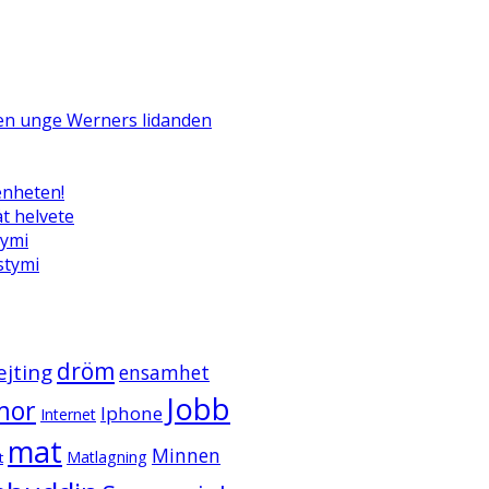
Den unge Werners lidanden
enheten!
t helvete
tymi
ystymi
dröm
ejting
ensamhet
Jobb
mor
Iphone
Internet
mat
Minnen
Matlagning
t