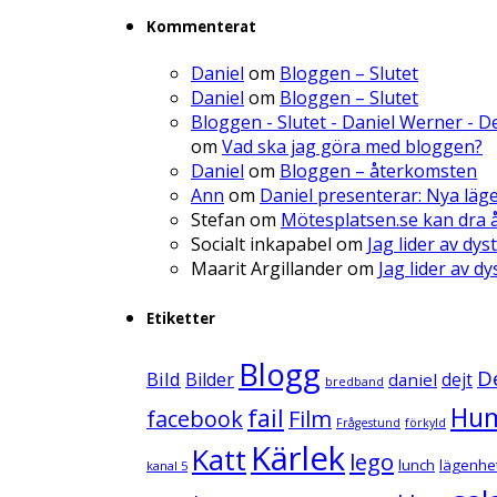
Kommenterat
Daniel
om
Bloggen – Slutet
Daniel
om
Bloggen – Slutet
Bloggen - Slutet - Daniel Werner - 
om
Vad ska jag göra med bloggen?
Daniel
om
Bloggen – återkomsten
Ann
om
Daniel presenterar: Nya läg
Stefan
om
Mötesplatsen.se kan dra å
Socialt inkapabel
om
Jag lider av dys
Maarit Argillander
om
Jag lider av d
Etiketter
Blogg
D
Bild
Bilder
daniel
dejt
bredband
Hu
fail
facebook
Film
Frågestund
förkyld
Kärlek
Katt
lego
lunch
lägenhe
kanal 5