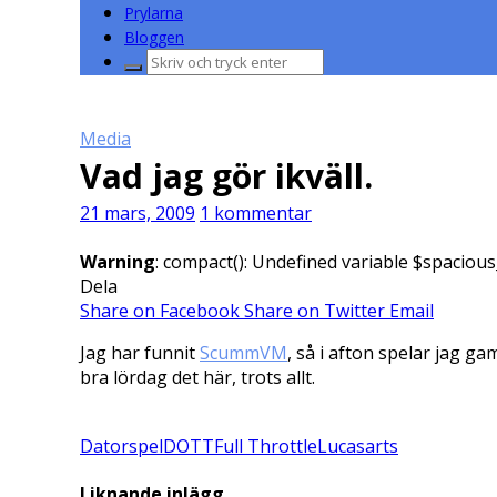
Prylarna
Bloggen
Sök
efter:
Media
Vad jag gör ikväll.
21 mars, 2009
1 kommentar
Warning
: compact(): Undefined variable $spacious
Dela
Share on Facebook
Share on Twitter
Email
Jag har funnit
ScummVM
, så i afton spelar jag ga
bra lördag det här, trots allt.
Datorspel
DOTT
Full Throttle
Lucasarts
Liknande inlägg