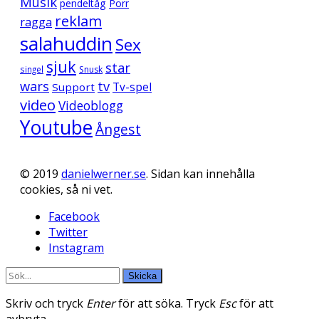
Musik
pendeltåg
Porr
reklam
ragga
salahuddin
Sex
sjuk
star
singel
Snusk
wars
tv
Support
Tv-spel
video
Videoblogg
Youtube
Ångest
© 2019
danielwerner.se
. Sidan kan innehålla
cookies, så ni vet.
Facebook
Twitter
Instagram
Skicka
Skriv och tryck
Enter
för att söka. Tryck
Esc
för att
avbryta.