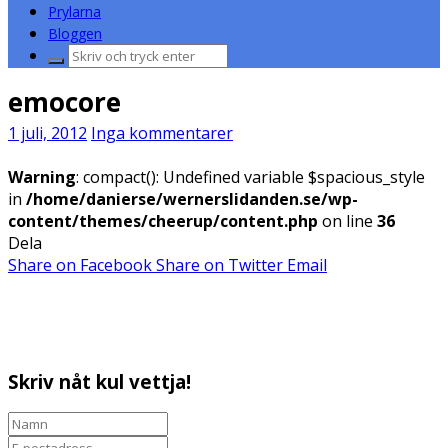
Prylarna
Bloggen
Sök
efter:
emocore
1 juli, 2012
Inga kommentarer
Warning
: compact(): Undefined variable $spacious_style
in
/home/danierse/wernerslidanden.se/wp-
content/themes/cheerup/content.php
on line
36
Dela
Share on Facebook
Share on Twitter
Email
Skriv nåt kul vettja!