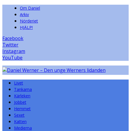
Om Daniel
Arkiv
Nörderiet
HJÄLP!
Facebook
Twitter
Instagram
YouTube
Livet
Tankarna
Kärleken
Jobbet
Hemmet
Sexet
Katten
Medierna