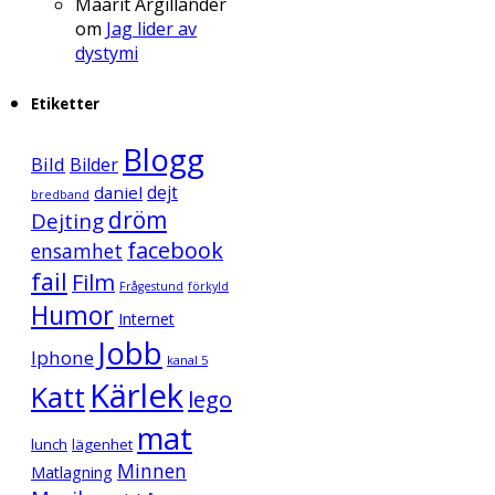
Maarit Argillander
om
Jag lider av
dystymi
Etiketter
Blogg
Bild
Bilder
daniel
dejt
bredband
dröm
Dejting
facebook
ensamhet
fail
Film
Frågestund
förkyld
Humor
Internet
Jobb
Iphone
kanal 5
Kärlek
Katt
lego
mat
lunch
lägenhet
Minnen
Matlagning