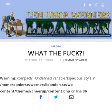
F
T
I
Y
a
w
n
o
c
i
s
u
e
t
t
T
b
t
a
u
MEDIA
WHAT THE FUCK?!
o
e
g
b
12 FEBRUARI, 2009
3 KOMMENTARER
o
r
r
e
k
a
Warning
: compact(): Undefined variable $spacious_style in
/home/danierse/wernerslidanden.se/wp-
m
content/themes/cheerup/content.php
on line
36