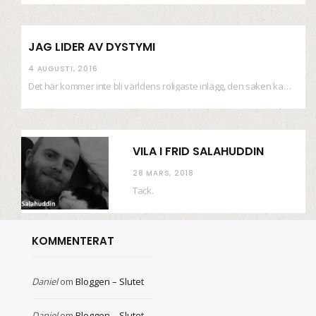
JAG LIDER AV DYSTYMI
4 AUGUSTI, 2016
Det här kommer inte bli världens roligaste inlägg, den saken kan ni räkna med. Det…
VILA I FRID SALAHUDDIN
28 MARS, 2018
Tack.
KOMMENTERAT
Daniel
om
Bloggen – Slutet
Daniel
om
Bloggen – Slutet