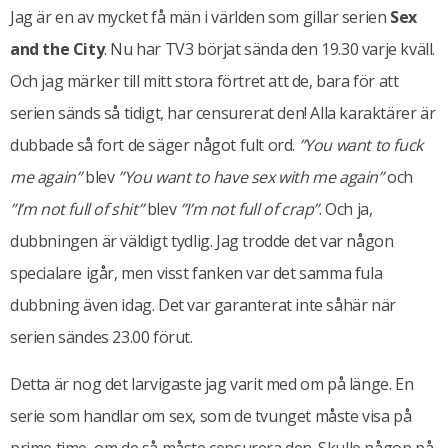
Jag är en av mycket få män i världen som gillar serien
Sex
and the City
. Nu har TV3 börjat sända den 19.30 varje kväll.
Och jag märker till mitt stora förtret att de, bara för att
serien sänds så tidigt, har censurerat den! Alla karaktärer är
dubbade så fort de säger något fult ord.
”You want to fuck
me again”
blev
”You want to have sex with me again”
och
”I’m not full of shit”
blev
”I’m not full of crap”
. Och ja,
dubbningen är väldigt tydlig. Jag trodde det var någon
specialare igår, men visst fanken var det samma fula
dubbning även idag. Det var garanterat inte såhär när
serien sändes 23.00 förut.
Detta är nog det larvigaste jag varit med om på länge. En
serie som handlar om sex, som de tvunget måste visa på
prime time, om de så måste censurera den. Skulle någon på