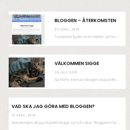
BLOGGEN – ÅTERKOMSTEN
23 APRIL, 2019
Trumpeter ljuder över nejden och konfetti regnar längsmed husfasaderna – FREDEN ÄR HÄR! Eller ahem.…
VÄLKOMMEN SIGGE
26 JULI, 2018
Nä hörni; inte kan bloggen sluta (eftersom jag så sällan uppdaterar skiten) i sånt supermoll.…
VAD SKA JAG GÖRA MED BLOGGEN?
12 APRIL, 2019
Anledningen att jag slutade blogga var två saker. Bloggaren Daniel skrev ut checkar som personen…