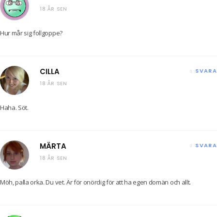
18 ÅR SEN
Hur mår sig follgoppe?
CILLA
SVARA
18 ÅR SEN
Haha. Söt.
MÄRTA
SVARA
18 ÅR SEN
Möh, palla orka. Du vet. Är för onördig för att ha egen domän och allt.