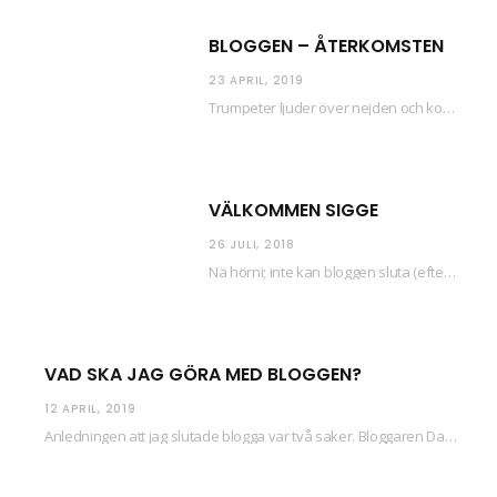
BLOGGEN – ÅTERKOMSTEN
23 APRIL, 2019
Trumpeter ljuder över nejden och konfetti regnar längsmed husfasaderna – FREDEN ÄR HÄR! Eller ahem.…
VÄLKOMMEN SIGGE
26 JULI, 2018
Nä hörni; inte kan bloggen sluta (eftersom jag så sällan uppdaterar skiten) i sånt supermoll.…
VAD SKA JAG GÖRA MED BLOGGEN?
12 APRIL, 2019
Anledningen att jag slutade blogga var två saker. Bloggaren Daniel skrev ut checkar som personen…