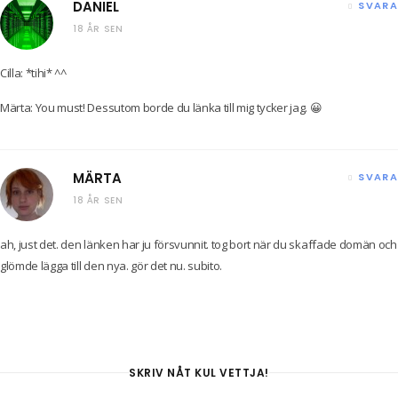
DANIEL
SVARA
18 ÅR SEN
Cilla: *tihi* ^^
Märta: You must! Dessutom borde du länka till mig tycker jag. 😀
MÄRTA
SVARA
18 ÅR SEN
ah, just det. den länken har ju försvunnit. tog bort när du skaffade domän och
glömde lägga till den nya. gör det nu. subito.
SKRIV NÅT KUL VETTJA!