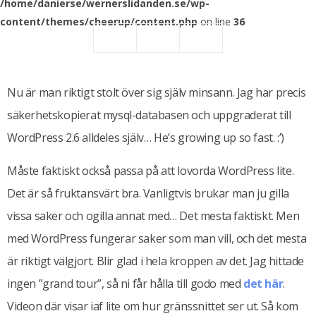
/home/danierse/wernerslidanden.se/wp-
content/themes/cheerup/content.php
on line
36
Nu är man riktigt stolt över sig själv minsann. Jag har precis
säkerhetskopierat mysql-databasen och uppgraderat till
WordPress 2.6 alldeles själv… He’s growing up so fast. :’)
Måste faktiskt också passa på att lovorda WordPress lite.
Det är så fruktansvärt bra. Vanligtvis brukar man ju gilla
vissa saker och ogilla annat med… Det mesta faktiskt. Men
med WordPress fungerar saker som man vill, och det mesta
är riktigt välgjort. Blir glad i hela kroppen av det. Jag hittade
ingen ”grand tour”, så ni får hålla till godo med
det här
.
Videon där visar iaf lite om hur gränssnittet ser ut. Så kom