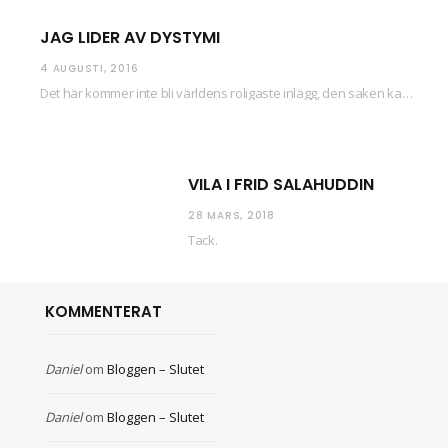
JAG LIDER AV DYSTYMI
4 AUGUSTI, 2016
Det här kommer inte bli världens roligaste inlägg, den saken kan ni räkna med. Det…
VILA I FRID SALAHUDDIN
28 MARS, 2018
Tack.
KOMMENTERAT
Daniel
om
Bloggen – Slutet
Daniel
om
Bloggen – Slutet