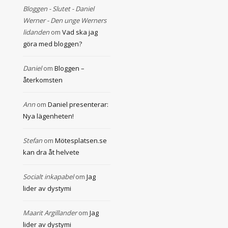
Bloggen - Slutet - Daniel
Werner - Den unge Werners
lidanden
om
Vad ska jag
göra med bloggen?
Daniel
om
Bloggen –
återkomsten
Ann
om
Daniel presenterar:
Nya lägenheten!
Stefan
om
Mötesplatsen.se
kan dra åt helvete
Socialt inkapabel
om
Jag
lider av dystymi
Maarit Argillander
om
Jag
lider av dystymi