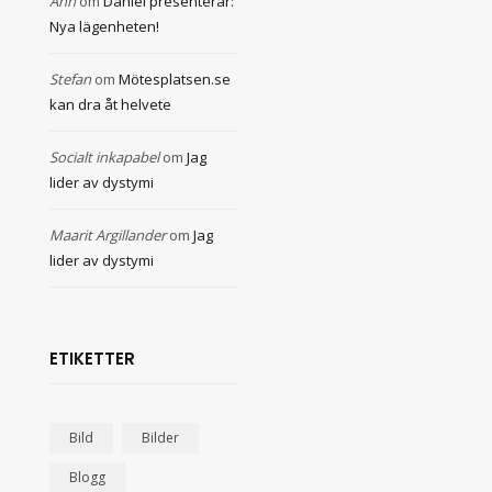
Ann
om
Daniel presenterar:
Nya lägenheten!
Stefan
om
Mötesplatsen.se
kan dra åt helvete
Socialt inkapabel
om
Jag
lider av dystymi
Maarit Argillander
om
Jag
lider av dystymi
ETIKETTER
Bild
Bilder
Blogg