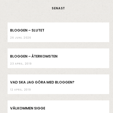
o
e
g
b
SENAST
o
r
r
e
k
a
m
BLOGGEN – SLUTET
26 JUNI, 2026
BLOGGEN – ÅTERKOMSTEN
23 APRIL, 2019
VAD SKA JAG GÖRA MED BLOGGEN?
12 APRIL, 2019
VÄLKOMMEN SIGGE