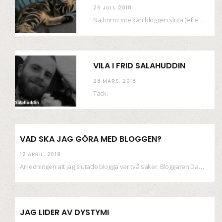
26 JULI, 2018
Nä hörni; inte kan bloggen sluta (eftersom jag så sällan uppdaterar skiten) i sånt supermoll.…
VILA I FRID SALAHUDDIN
28 MARS, 2018
Tack.
VAD SKA JAG GÖRA MED BLOGGEN?
12 APRIL, 2019
Anledningen att jag slutade blogga var två saker. Bloggaren Daniel skrev ut checkar som personen…
JAG LIDER AV DYSTYMI