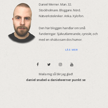
Daniel Werner. Man. 32.
Stockholmare. Bloggare. Nörd.
Nätverkstekniker. Anka. Xylofon.
Den här bloggen handlar om små
funderingar. Självutlämnande, cyniskt, och
med en ohälsosam dos humor.
LÄS MER
F
T
I
Y
a
w
n
o
Maila mig så blir jag glad!
daniel snabel-a danielwerner punkt se
c
i
s
u
e
t
t
T
b
t
a
u