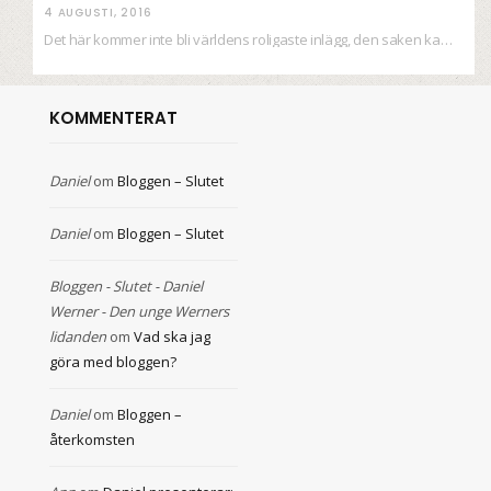
4 AUGUSTI, 2016
Det här kommer inte bli världens roligaste inlägg, den saken kan ni räkna med. Det…
KOMMENTERAT
Daniel
om
Bloggen – Slutet
Daniel
om
Bloggen – Slutet
Bloggen - Slutet - Daniel
Werner - Den unge Werners
lidanden
om
Vad ska jag
göra med bloggen?
Daniel
om
Bloggen –
återkomsten