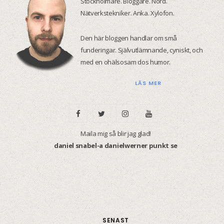
Stockholmare. Bloggare. Nörd.
Nätverkstekniker. Anka. Xylofon.
Den här bloggen handlar om små
funderingar. Självutlämnande, cyniskt, och
med en ohälsosam dos humor.
LÄS MER
F
T
I
Y
a
w
n
o
Maila mig så blir jag glad!
daniel snabel-a danielwerner punkt se
c
i
s
u
e
t
t
T
b
t
a
u
o
e
g
b
SENAST