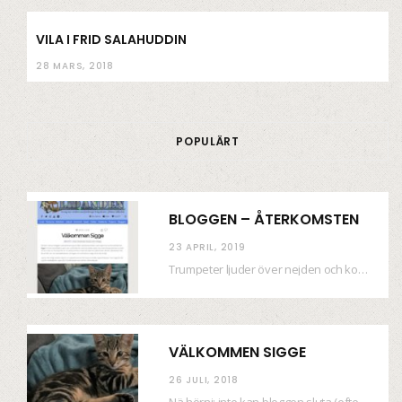
VILA I FRID SALAHUDDIN
28 MARS, 2018
POPULÄRT
BLOGGEN – ÅTERKOMSTEN
23 APRIL, 2019
Trumpeter ljuder över nejden och konfetti regnar längsmed husfasaderna – FREDEN ÄR HÄR! Eller ahem.…
VÄLKOMMEN SIGGE
26 JULI, 2018