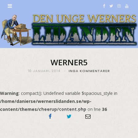
F
T
I
Y
a
w
n
o
c
i
s
u
e
t
t
T
b
t
a
u
WERNER5
o
e
g
b
10 JANUARI, 2014
INGA KOMMENTARER
o
r
r
e
k
a
Warning
: compact(): Undefined variable $spacious_style in
/home/danierse/wernerslidanden.se/wp-
m
content/themes/cheerup/content.php
on line
36