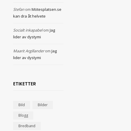
Stefan
om
Mötesplatsen.se
kan dra åt helvete
Socialt inkapabel
om
Jag
lider av dystymi
Maarit Argillander
om
Jag
lider av dystymi
ETIKETTER
Bild
Bilder
Blogg
Bredband