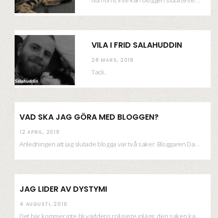
Nä hörni; inte kan bloggen sluta (eftersom jag så sällan uppdaterar skiten) i sånt supermoll.…
VILA I FRID SALAHUDDIN
28 MARS, 2018
Tack.
VAD SKA JAG GÖRA MED BLOGGEN?
12 APRIL, 2019
Anledningen att jag slutade blogga var två saker. Bloggaren Daniel skrev ut checkar som personen…
JAG LIDER AV DYSTYMI
4 AUGUSTI, 2016
Det här kommer inte bli världens roligaste inlägg, den saken kan ni räkna med. Det…