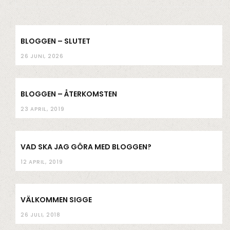
o
r
r
e
k
a
m
BLOGGEN – SLUTET
26 JUNI, 2026
BLOGGEN – ÅTERKOMSTEN
23 APRIL, 2019
VAD SKA JAG GÖRA MED BLOGGEN?
12 APRIL, 2019
VÄLKOMMEN SIGGE
26 JULI, 2018