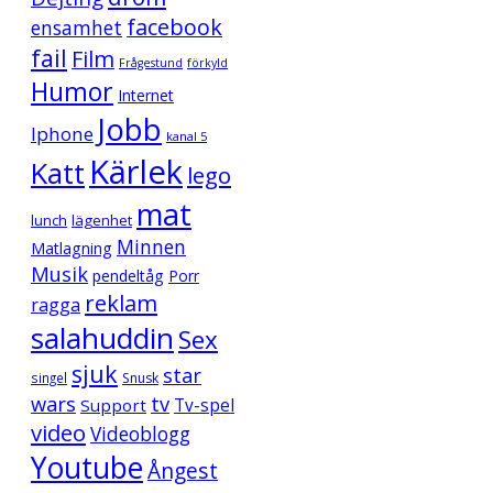
facebook
ensamhet
fail
Film
Frågestund
förkyld
Humor
Internet
Jobb
Iphone
kanal 5
Kärlek
Katt
lego
mat
lunch
lägenhet
Minnen
Matlagning
Musik
pendeltåg
Porr
reklam
ragga
salahuddin
Sex
sjuk
star
singel
Snusk
wars
tv
Support
Tv-spel
video
Videoblogg
Youtube
Ångest