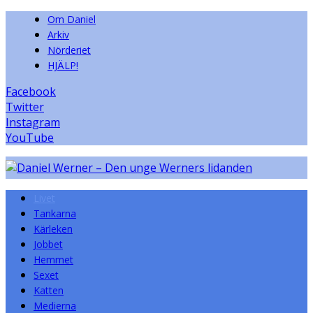
Om Daniel
Arkiv
Nörderiet
HJÄLP!
Facebook
Twitter
Instagram
YouTube
Livet
Tankarna
Kärleken
Jobbet
Hemmet
Sexet
Katten
Medierna