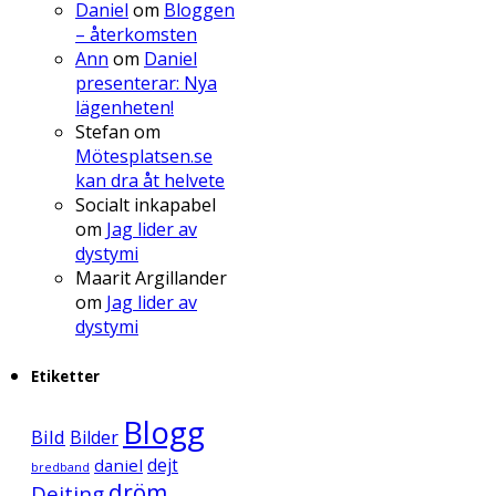
Daniel
om
Bloggen
– återkomsten
Ann
om
Daniel
presenterar: Nya
lägenheten!
Stefan
om
Mötesplatsen.se
kan dra åt helvete
Socialt inkapabel
om
Jag lider av
dystymi
Maarit Argillander
om
Jag lider av
dystymi
Etiketter
Blogg
Bild
Bilder
daniel
dejt
bredband
dröm
Dejting