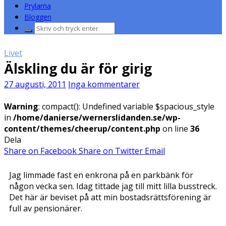
Prylarna
Bloggen
Sök
efter:
Livet
Älskling du är för girig
27 augusti, 2011
Inga kommentarer
Warning
: compact(): Undefined variable $spacious_style
in
/home/danierse/wernerslidanden.se/wp-
content/themes/cheerup/content.php
on line
36
Dela
Share on Facebook
Share on Twitter
Email
Jag limmade fast en enkrona på en parkbänk för
någon vecka sen. Idag tittade jag till mitt lilla busstreck.
Det här är beviset på att min bostadsrättsförening är
full av pensionärer.