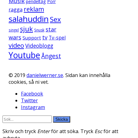
Musik
pendeltåg
Porr
reklam
ragga
salahuddin
Sex
sjuk
star
singel
Snusk
wars
tv
Support
Tv-spel
video
Videoblogg
Youtube
Ångest
© 2019
danielwerner.se
. Sidan kan innehålla
cookies, så ni vet.
Facebook
Twitter
Instagram
Skicka
Skriv och tryck
Enter
för att söka. Tryck
Esc
för att
avbryta.