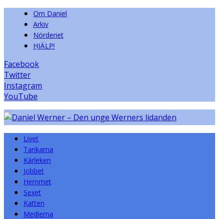
Om Daniel
Arkiv
Nörderiet
HJÄLP!
Facebook
Twitter
Instagram
YouTube
Livet
Tankarna
Kärleken
Jobbet
Hemmet
Sexet
Katten
Medierna