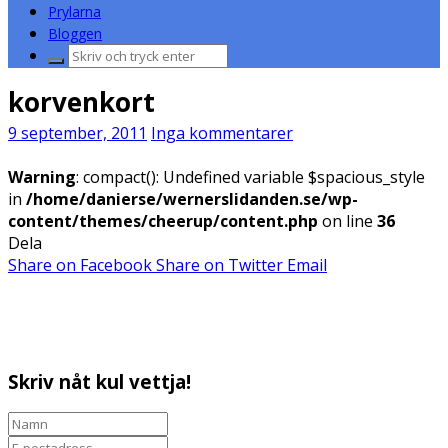
Prylarna
Bloggen
Sök
efter:
korvenkort
9 september, 2011
Inga kommentarer
Warning
: compact(): Undefined variable $spacious_style
in
/home/danierse/wernerslidanden.se/wp-
content/themes/cheerup/content.php
on line
36
Dela
Share on Facebook
Share on Twitter
Email
Skriv nåt kul vettja!