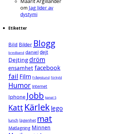
Maarit Argillander
om
Jag lider av
dystymi
Etiketter
Blogg
Bild
Bilder
daniel
dejt
bredband
dröm
Dejting
facebook
ensamhet
fail
Film
Frågestund
förkyld
Humor
Internet
Jobb
Iphone
kanal 5
Kärlek
Katt
lego
mat
lunch
lägenhet
Minnen
Matlagning