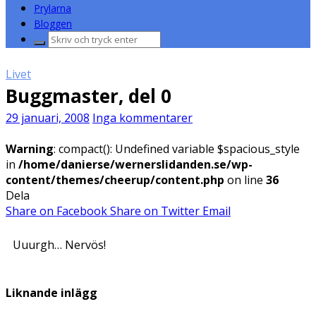
Prylarna
Bloggen
Sök
efter:
Livet
Buggmaster, del 0
29 januari, 2008
Inga kommentarer
Warning
: compact(): Undefined variable $spacious_style
in
/home/danierse/wernerslidanden.se/wp-
content/themes/cheerup/content.php
on line
36
Dela
Share on Facebook
Share on Twitter
Email
Uuurgh… Nervös!
Liknande inlägg