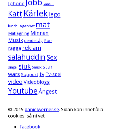
Jobb
Iphone
kanal 5
Kärlek
Katt
lego
mat
lunch
lägenhet
Minnen
Matlagning
Musik
pendeltåg
Porr
reklam
ragga
salahuddin
Sex
sjuk
star
singel
Snusk
wars
tv
Support
Tv-spel
video
Videoblogg
Youtube
Ångest
© 2019
danielwerner.se
. Sidan kan innehålla
cookies, så ni vet.
Facebook