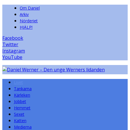
Om Daniel
Arkiv
Nörderiet
HJÄLP!
Facebook
Twitter
Instagram
YouTube
Livet
Tankarna
Kärleken
Jobbet
Hemmet
Sexet
Katten
Medierna