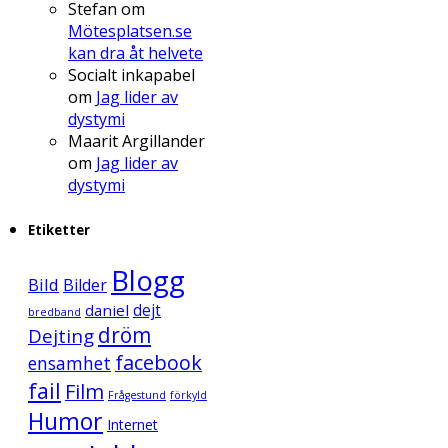
Stefan
om
Mötesplatsen.se
kan dra åt helvete
Socialt inkapabel
om
Jag lider av
dystymi
Maarit Argillander
om
Jag lider av
dystymi
Etiketter
Blogg
Bild
Bilder
daniel
dejt
bredband
dröm
Dejting
facebook
ensamhet
fail
Film
Frågestund
förkyld
Humor
Internet