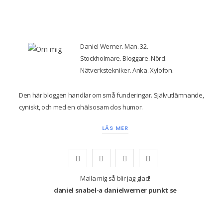
Daniel Werner. Man. 32.
Stockholmare. Bloggare. Nörd.
Nätverkstekniker. Anka. Xylofon.
Den här bloggen handlar om små funderingar. Självutlämnande,
cyniskt, och med en ohälsosam dos humor.
LÄS MER
F
T
I
Y
a
w
n
o
Maila mig så blir jag glad!
daniel snabel-a danielwerner punkt se
c
i
s
u
e
t
t
T