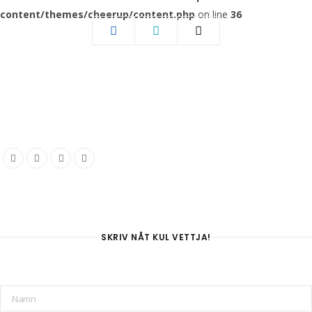
content/themes/cheerup/content.php
on line
36
SKRIV NÅT KUL VETTJA!