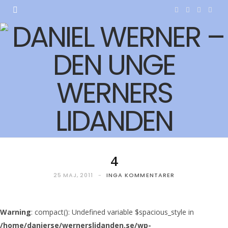
F
T
I
Y
a
w
n
o
c
i
s
u
e
t
t
T
b
t
a
u
o
e
g
b
o
r
r
e
k
a
4
m
25 MAJ, 2011
INGA KOMMENTARER
Warning
: compact(): Undefined variable $spacious_style in
/home/danierse/wernerslidanden.se/wp-