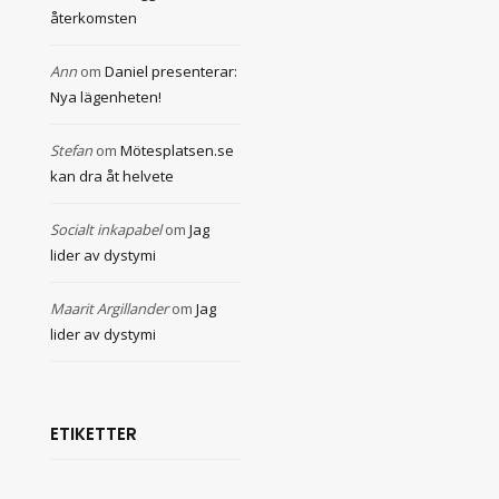
återkomsten
Ann
om
Daniel presenterar:
Nya lägenheten!
Stefan
om
Mötesplatsen.se
kan dra åt helvete
Socialt inkapabel
om
Jag
lider av dystymi
Maarit Argillander
om
Jag
lider av dystymi
ETIKETTER