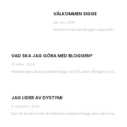
VÄLKOMMEN SIGGE
26 JULI, 2018
Nä hörni; inte kan bloggen sluta (eftersom jag så sällan uppdaterar skiten) i sånt supermoll.…
VAD SKA JAG GÖRA MED BLOGGEN?
12 APRIL, 2019
Anledningen att jag slutade blogga var två saker. Bloggaren Daniel skrev ut checkar som personen…
JAG LIDER AV DYSTYMI
4 AUGUSTI, 2016
Det här kommer inte bli världens roligaste inlägg, den saken kan ni räkna med. Det…