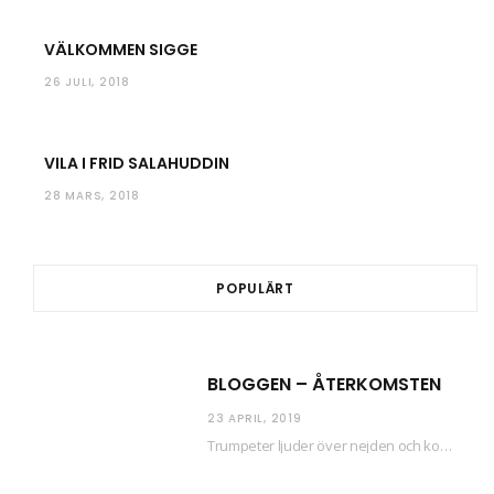
VÄLKOMMEN SIGGE
26 JULI, 2018
VILA I FRID SALAHUDDIN
28 MARS, 2018
POPULÄRT
BLOGGEN – ÅTERKOMSTEN
23 APRIL, 2019
Trumpeter ljuder över nejden och konfetti regnar längsmed husfasaderna – FREDEN ÄR HÄR! Eller ahem.…