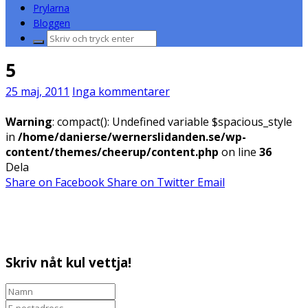
Prylarna
Bloggen
Sök
efter:
5
25 maj, 2011
Inga kommentarer
Warning
: compact(): Undefined variable $spacious_style
in
/home/danierse/wernerslidanden.se/wp-
content/themes/cheerup/content.php
on line
36
Dela
Share on Facebook
Share on Twitter
Email
Skriv nåt kul vettja!