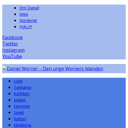
Om Daniel
Arkiv
Nörderiet
HJÄLP!
Facebook
Twitter
Instagram
YouTube
Livet
Tankarna
Kärleken
Jobbet
Hemmet
Sexet
Katten
Medierna