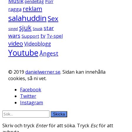
Musik
pendeltåg
Porr
reklam
ragga
salahuddin
Sex
sjuk
star
singel
Snusk
wars
tv
Support
Tv-spel
video
Videoblogg
Youtube
Ångest
© 2019
danielwerner.se
. Sidan kan innehålla
cookies, så ni vet.
Facebook
Twitter
Instagram
Skicka
Skriv och tryck
Enter
för att söka. Tryck
Esc
för att
avbryta.