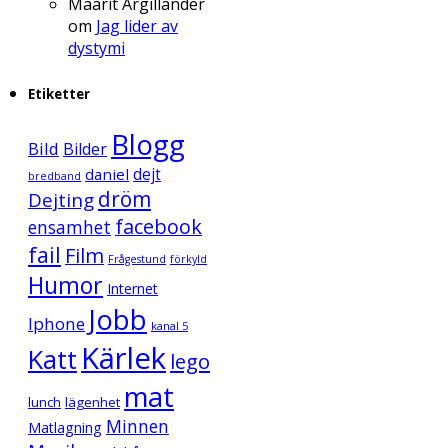
Maarit Argillander
om
Jag lider av
dystymi
Etiketter
Blogg
Bild
Bilder
daniel
dejt
bredband
dröm
Dejting
facebook
ensamhet
fail
Film
Frågestund
förkyld
Humor
Internet
Jobb
Iphone
kanal 5
Kärlek
Katt
lego
mat
lunch
lägenhet
Minnen
Matlagning