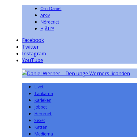
Om Daniel
Arkiv
Nörderiet
HJÄLP!
Facebook
Twitter
Instagram
YouTube
Livet
Tankarna
Kärleken
Jobbet
Hemmet
Sexet
Katten
Medierna