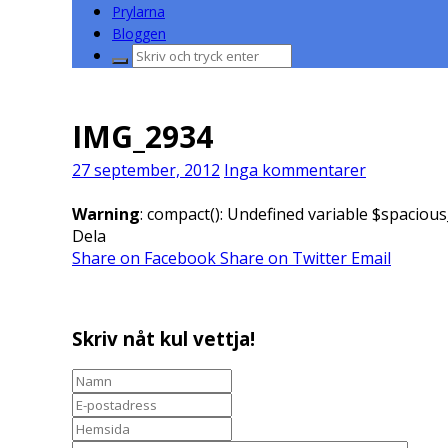
Prylarna
Bloggen
Sök
efter:
IMG_2934
27 september, 2012
Inga kommentarer
Warning
: compact(): Undefined variable $spacious
Dela
Share on Facebook
Share on Twitter
Email
Skriv nåt kul vettja!