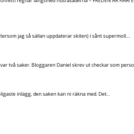
konfetti regnar längsmed husfasaderna – FREDEN ÄR HÄR! E
ftersom jag så sällan uppdaterar skiten) i sånt supermoll.…
 var två saker. Bloggaren Daniel skrev ut checkar som per
oligaste inlägg, den saken kan ni räkna med. Det…