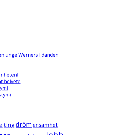
Den unge Werners lidanden
enheten!
t helvete
tymi
ystymi
dröm
ejting
ensamhet
Jobb