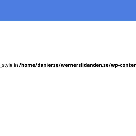
_style in
/home/danierse/wernerslidanden.se/wp-conte