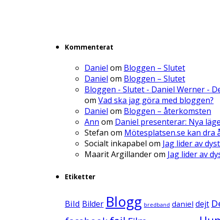
Kommenterat
Daniel
om
Bloggen – Slutet
Daniel
om
Bloggen – Slutet
Bloggen - Slutet - Daniel Werner - 
om
Vad ska jag göra med bloggen?
Daniel
om
Bloggen – återkomsten
Ann
om
Daniel presenterar: Nya läg
Stefan
om
Mötesplatsen.se kan dra å
Socialt inkapabel
om
Jag lider av dys
Maarit Argillander
om
Jag lider av d
Etiketter
Blogg
D
Bild
Bilder
daniel
dejt
bredband