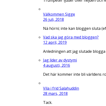
Trumpeter ljuder över nejden och 
Välkommen Sigge
26 juli, 2018
Nä hörni; inte kan bloggen sluta (e
Vad ska jag göra med bloggen?
12 april, 2019
Anledningen att jag slutade blogga
Jag lider av dystymi
4 augusti, 2016
Det här kommer inte bli världens r
Vila i frid Salahuddin
28 mars, 2018
Tack.