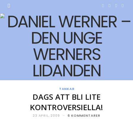
F
T
I
Y
a
w
n
o
c
i
s
u
e
t
t
T
b
t
a
u
o
e
g
b
o
r
r
e
TANKAR
k
a
DAGS ATT BLI LITE
m
KONTROVERSIELLA!
23 APRIL, 2009
6 KOMMENTARER