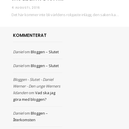
4 AUGUSTI, 2016
Det här kommer inte bli världens roligaste inlägg, den saken kan ni räkna med. Det…
KOMMENTERAT
Daniel
om
Bloggen – Slutet
Daniel
om
Bloggen – Slutet
Bloggen - Slutet - Daniel
Werner - Den unge Werners
lidanden
om
Vad ska jag
göra med bloggen?
Daniel
om
Bloggen –
återkomsten