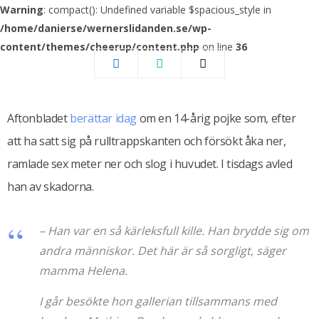
Warning
: compact(): Undefined variable $spacious_style in
/home/danierse/wernerslidanden.se/wp-
content/themes/cheerup/content.php
on line
36
Aftonbladet
berättar idag
om en 14-årig pojke som, efter
att ha satt sig på rulltrappskanten och försökt åka ner,
ramlade sex meter ner och slog i huvudet. I tisdags avled
han av skadorna.
– Han var en så kärleksfull kille. Han brydde sig om
andra människor. Det här är så sorgligt, säger
mamma Helena.
I går besökte hon gallerian tillsammans med