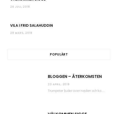
26 JULI, 2018
VILA I FRID SALAHUDDIN
28 MARS, 2018
POPULÄRT
BLOGGEN – ÅTERKOMSTEN
23 APRIL, 2019
Trumpeter ljuder över nejden och konfetti regnar längsmed husfasaderna – FREDEN ÄR HÄR! Eller ahem.…