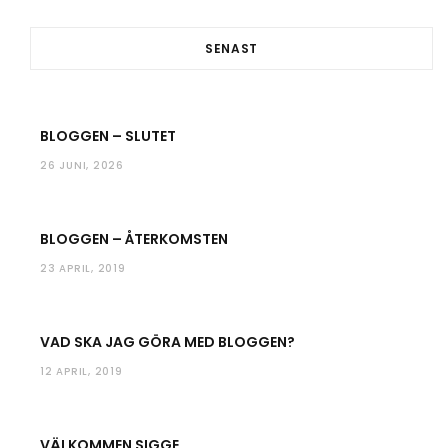
o
e
g
b
o
r
r
e
SENAST
k
a
m
BLOGGEN – SLUTET
26 JUNI, 2026
BLOGGEN – ÅTERKOMSTEN
23 APRIL, 2019
VAD SKA JAG GÖRA MED BLOGGEN?
12 APRIL, 2019
VÄLKOMMEN SIGGE