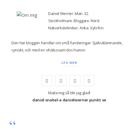
Daniel Werner. Man. 32.
Stockholmare. Bloggare. Nörd.
Nätverkstekniker. Anka. Xylofon.
Den här bloggen handlar om små funderingar. Självutlämnande,
cyniskt, och med en ohälsosam dos humor.
LÄS MER
F
T
I
Y
a
w
n
o
Maila mig så blir jag glad!
daniel snabel-a danielwerner punkt se
c
i
s
u
e
t
t
T
b
t
a
u