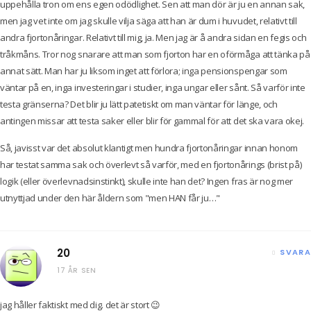
uppehålla tron om ens egen odödlighet. Sen att man dör är ju en annan sak,
men jag vet inte om jag skulle vilja säga att han är dum i huvudet, relativt till
andra fjortonåringar. Relativt till mig, ja. Men jag är å andra sidan en fegis och
tråkmåns. Tror nog snarare att man som fjorton har en oförmåga att tänka på
annat sätt. Man har ju liksom inget att förlora; inga pensionspengar som
väntar på en, inga investeringar i studier, inga ungar eller sånt. Så varför inte
testa gränserna? Det blir ju lätt patetiskt om man väntar för länge, och
antingen missar att testa saker eller blir för gammal för att det ska vara okej.
Så, javisst var det absolut klantigt men hundra fjortonåringar innan honom
har testat samma sak och överlevt så varför, med en fjortonårings (brist på)
logik (eller överlevnadsinstinkt), skulle inte han det? Ingen fras är nog mer
utnyttjad under den här åldern som "men HAN får ju…"
20
SVARA
17 ÅR SEN
jag håller faktiskt med dig. det är stort 😉