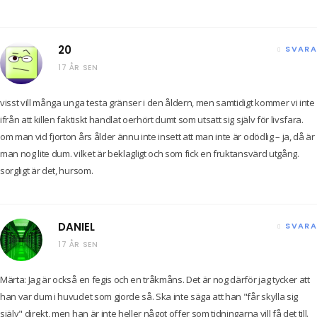
20
SVARA
17 ÅR SEN
visst vill många unga testa gränser i den åldern, men samtidigt kommer vi inte
ifrån att killen faktiskt handlat oerhört dumt som utsatt sig själv för livsfara.
om man vid fjorton års ålder ännu inte insett att man inte är odödlig – ja, då är
man nog lite dum. vilket är beklagligt och som fick en fruktansvärd utgång.
sorgligt är det, hursom.
DANIEL
SVARA
17 ÅR SEN
Märta: Jag är också en fegis och en tråkmåns. Det är nog därför jag tycker att
han var dum i huvudet som gjorde så. Ska inte säga att han "får skylla sig
själv" direkt, men han är inte heller något offer som tidningarna vill få det till.