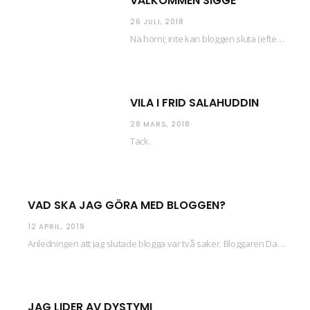
VÄLKOMMEN SIGGE
26 JULI, 2018
Nä hörni; inte kan bloggen sluta (eftersom jag så sällan uppdaterar skiten) i sånt supermoll.…
VILA I FRID SALAHUDDIN
28 MARS, 2018
Tack.
VAD SKA JAG GÖRA MED BLOGGEN?
12 APRIL, 2019
Anledningen att jag slutade blogga var två saker. Bloggaren Daniel skrev ut checkar som personen…
JAG LIDER AV DYSTYMI