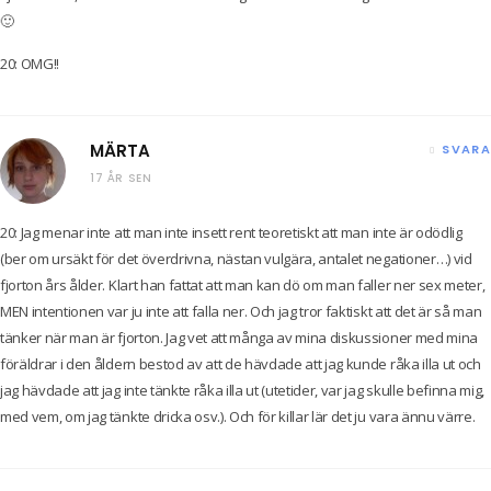
🙂
20: OMG!!
MÄRTA
SVARA
17 ÅR SEN
20: Jag menar inte att man inte insett rent teoretiskt att man inte är odödlig
(ber om ursäkt för det överdrivna, nästan vulgära, antalet negationer…) vid
fjorton års ålder. Klart han fattat att man kan dö om man faller ner sex meter,
MEN intentionen var ju inte att falla ner. Och jag tror faktiskt att det är så man
tänker när man är fjorton. Jag vet att många av mina diskussioner med mina
föräldrar i den åldern bestod av att de hävdade att jag kunde råka illa ut och
jag hävdade att jag inte tänkte råka illa ut (utetider, var jag skulle befinna mig,
med vem, om jag tänkte dricka osv.). Och för killar lär det ju vara ännu värre.