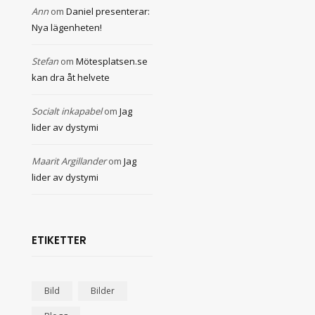
Ann
om
Daniel presenterar:
Nya lägenheten!
Stefan
om
Mötesplatsen.se
kan dra åt helvete
Socialt inkapabel
om
Jag
lider av dystymi
Maarit Argillander
om
Jag
lider av dystymi
ETIKETTER
Bild
Bilder