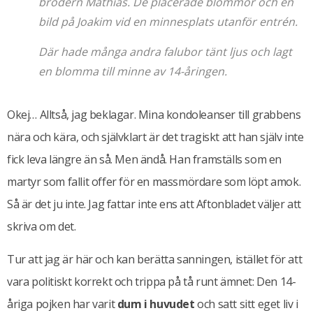
brodern Mathias. De placerade blommor och en
bild på Joakim vid en minnesplats utanför entrén.
Där hade många andra falubor tänt ljus och lagt
en blomma till minne av 14-åringen.
Okej… Alltså, jag beklagar. Mina kondoleanser till grabbens
nära och kära, och självklart är det tragiskt att han själv inte
fick leva längre än så. Men ändå. Han framställs som en
martyr som fallit offer för en massmördare som löpt amok.
Så är det ju inte. Jag fattar inte ens att Aftonbladet väljer att
skriva om det.
Tur att jag är här och kan berätta sanningen, istället för att
vara politiskt korrekt och trippa på tå runt ämnet: Den 14-
åriga pojken har varit
dum i huvudet
och satt sitt eget liv i