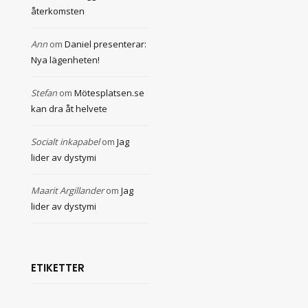
återkomsten
Ann
om
Daniel presenterar:
Nya lägenheten!
Stefan
om
Mötesplatsen.se
kan dra åt helvete
Socialt inkapabel
om
Jag
lider av dystymi
Maarit Argillander
om
Jag
lider av dystymi
ETIKETTER