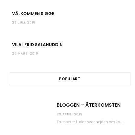
VÄLKOMMEN SIGGE
26 JULI, 2018
VILA I FRID SALAHUDDIN
28 MARS, 2018
POPULÄRT
BLOGGEN – ÅTERKOMSTEN
23 APRIL, 2019
Trumpeter ljuder över nejden och konfetti regnar längsmed husfasaderna – FREDEN ÄR HÄR! Eller ahem.…