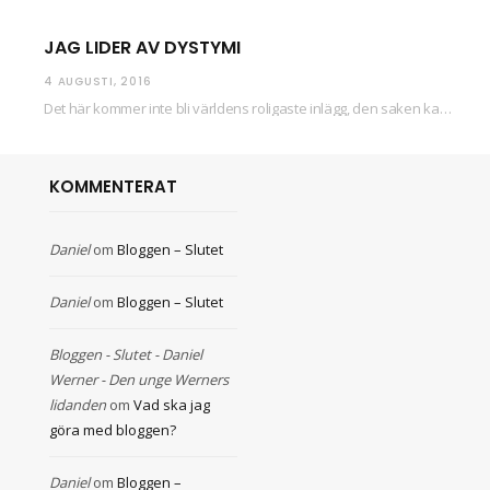
JAG LIDER AV DYSTYMI
4 AUGUSTI, 2016
Det här kommer inte bli världens roligaste inlägg, den saken kan ni räkna med. Det…
KOMMENTERAT
Daniel
om
Bloggen – Slutet
Daniel
om
Bloggen – Slutet
Bloggen - Slutet - Daniel
Werner - Den unge Werners
lidanden
om
Vad ska jag
göra med bloggen?
Daniel
om
Bloggen –