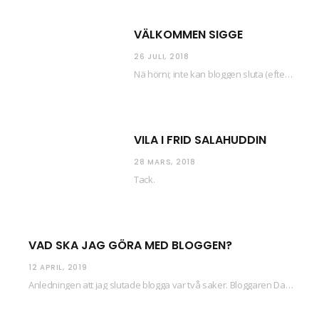
VÄLKOMMEN SIGGE
26 JULI, 2018
Nä hörni; inte kan bloggen sluta (eftersom jag så sällan uppdaterar skiten) i sånt supermoll.…
VILA I FRID SALAHUDDIN
28 MARS, 2018
Tack.
VAD SKA JAG GÖRA MED BLOGGEN?
12 APRIL, 2019
Anledningen att jag slutade blogga var två saker. Bloggaren Daniel skrev ut checkar som personen…