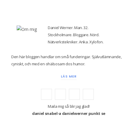
Daniel Werner. Man. 32.
Stockholmare. Bloggare. Nörd.
Nätverkstekniker. Anka. Xylofon.
Den här bloggen handlar om små funderingar. Självutlämnande,
cyniskt, och med en ohälsosam dos humor.
LÄS MER
F
T
I
Y
a
w
n
o
Maila mig så blir jag glad!
daniel snabel-a danielwerner punkt se
c
i
s
u
e
t
t
T