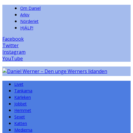
Om Daniel
Arkiv
Nörderiet
HJÄLP!
Facebook
Twitter
Instagram
YouTube
Livet
Tankarna
Kärleken
Jobbet
Hemmet
Sexet
Katten
Medierna