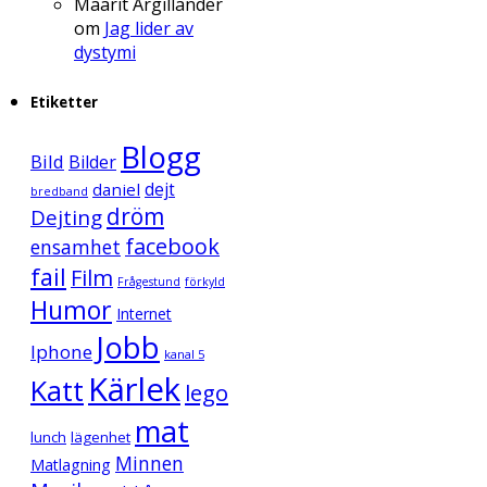
Maarit Argillander
om
Jag lider av
dystymi
Etiketter
Blogg
Bild
Bilder
daniel
dejt
bredband
dröm
Dejting
facebook
ensamhet
fail
Film
Frågestund
förkyld
Humor
Internet
Jobb
Iphone
kanal 5
Kärlek
Katt
lego
mat
lunch
lägenhet
Minnen
Matlagning