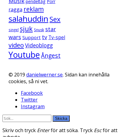
Musik
pendeltåg
Porr
reklam
ragga
salahuddin
Sex
sjuk
star
singel
Snusk
wars
tv
Support
Tv-spel
video
Videoblogg
Youtube
Ångest
© 2019
danielwerner.se
. Sidan kan innehålla
cookies, så ni vet.
Facebook
Twitter
Instagram
Skicka
Skriv och tryck
Enter
för att söka. Tryck
Esc
för att
avbryta.