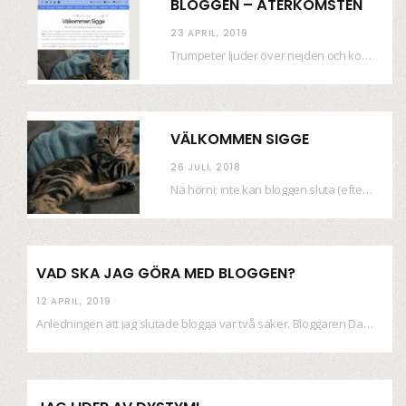
BLOGGEN – ÅTERKOMSTEN
23 APRIL, 2019
Trumpeter ljuder över nejden och konfetti regnar längsmed husfasaderna – FREDEN ÄR HÄR! Eller ahem.…
VÄLKOMMEN SIGGE
26 JULI, 2018
Nä hörni; inte kan bloggen sluta (eftersom jag så sällan uppdaterar skiten) i sånt supermoll.…
VAD SKA JAG GÖRA MED BLOGGEN?
12 APRIL, 2019
Anledningen att jag slutade blogga var två saker. Bloggaren Daniel skrev ut checkar som personen…