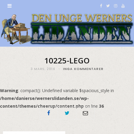
F
T
I
Y
a
w
n
o
c
i
s
u
e
t
t
T
b
t
a
u
10225-LEGO
o
e
g
b
3 MARS, 2014
INGA KOMMENTARER
o
r
r
e
k
a
Warning
: compact(): Undefined variable $spacious_style in
/home/danierse/wernerslidanden.se/wp-
m
content/themes/cheerup/content.php
on line
36