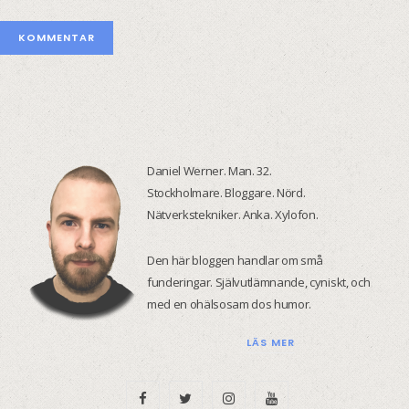
Daniel Werner. Man. 32.
Stockholmare. Bloggare. Nörd.
Nätverkstekniker. Anka. Xylofon.
Den här bloggen handlar om små
funderingar. Självutlämnande, cyniskt, och
med en ohälsosam dos humor.
LÄS MER
F
T
I
Y