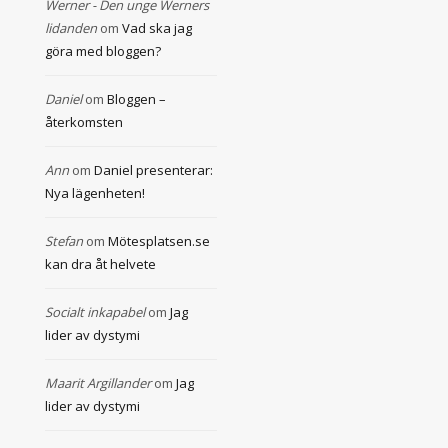
Werner - Den unge Werners
lidanden
om
Vad ska jag
göra med bloggen?
Daniel
om
Bloggen –
återkomsten
Ann
om
Daniel presenterar:
Nya lägenheten!
Stefan
om
Mötesplatsen.se
kan dra åt helvete
Socialt inkapabel
om
Jag
lider av dystymi
Maarit Argillander
om
Jag
lider av dystymi