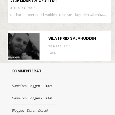
JAG LIDER AV DYSTYMI
4 AUGUSTI, 2016
Det här kommer inte bli världens roligaste inlägg, den saken kan ni räkna med. Det…
VILA I FRID SALAHUDDIN
28 MARS, 2018
Tack.
KOMMENTERAT
Daniel
om
Bloggen – Slutet
Daniel
om
Bloggen – Slutet
Bloggen - Slutet - Daniel