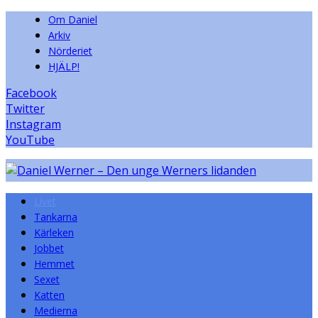
Om Daniel
Arkiv
Nörderiet
HJÄLP!
Facebook
Twitter
Instagram
YouTube
Livet
Tankarna
Kärleken
Jobbet
Hemmet
Sexet
Katten
Medierna