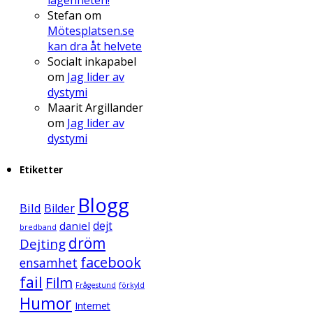
Stefan
om
Mötesplatsen.se
kan dra åt helvete
Socialt inkapabel
om
Jag lider av
dystymi
Maarit Argillander
om
Jag lider av
dystymi
Etiketter
Blogg
Bild
Bilder
daniel
dejt
bredband
dröm
Dejting
facebook
ensamhet
fail
Film
Frågestund
förkyld
Humor
Internet