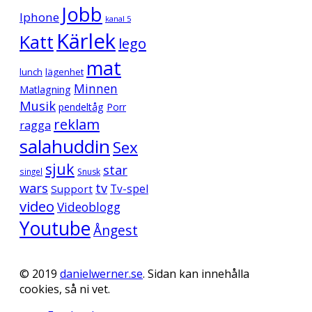
Jobb
Iphone
kanal 5
Kärlek
Katt
lego
mat
lunch
lägenhet
Minnen
Matlagning
Musik
pendeltåg
Porr
reklam
ragga
salahuddin
Sex
sjuk
star
singel
Snusk
wars
tv
Support
Tv-spel
video
Videoblogg
Youtube
Ångest
© 2019
danielwerner.se
. Sidan kan innehålla
cookies, så ni vet.