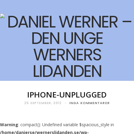
F
T
I
Y
a
w
n
o
c
i
s
u
e
t
t
T
b
t
a
u
o
e
g
b
o
r
r
e
IPHONE-UNPLUGGED
k
a
25 SEPTEMBER, 2012
INGA KOMMENTARER
m
Warning
: compact(): Undefined variable $spacious_style in
/home/danierse/wernerslidanden.se/wp-