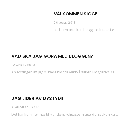
VÄLKOMMEN SIGGE
26 JULI, 2018
Nä hörni; inte kan bloggen sluta (eftersom jag så sällan uppdaterar skiten) i sånt supermoll.…
VAD SKA JAG GÖRA MED BLOGGEN?
12 APRIL, 2019
Anledningen att jag slutade blogga var två saker. Bloggaren Daniel skrev ut checkar som personen…
JAG LIDER AV DYSTYMI
4 AUGUSTI, 2016
Det här kommer inte bli världens roligaste inlägg, den saken kan ni räkna med. Det…