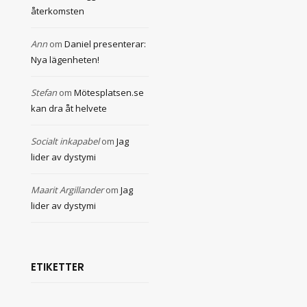
återkomsten
Ann
om
Daniel presenterar:
Nya lägenheten!
Stefan
om
Mötesplatsen.se
kan dra åt helvete
Socialt inkapabel
om
Jag
lider av dystymi
Maarit Argillander
om
Jag
lider av dystymi
ETIKETTER