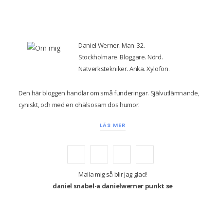
Daniel Werner. Man. 32.
Stockholmare. Bloggare. Nörd.
Nätverkstekniker. Anka. Xylofon.
Den här bloggen handlar om små funderingar. Självutlämnande,
cyniskt, och med en ohälsosam dos humor.
LÄS MER
F
T
I
Y
a
w
n
o
Maila mig så blir jag glad!
daniel snabel-a danielwerner punkt se
c
i
s
u
e
t
t
T