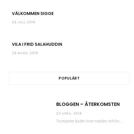
VÄLKOMMEN SIGGE
26 JULI, 2018
VILA I FRID SALAHUDDIN
28 MARS, 2018
POPULÄRT
BLOGGEN – ÅTERKOMSTEN
23 APRIL, 2019
Trumpeter ljuder över nejden och konfetti regnar längsmed husfasaderna – FREDEN ÄR HÄR! Eller ahem.…