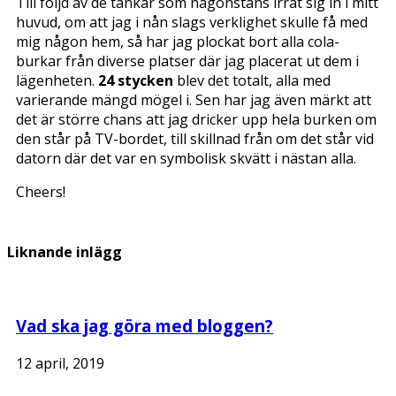
Till följd av de tankar som någonstans irrat sig in i mitt
huvud, om att jag i nån slags verklighet skulle få med
mig någon hem, så har jag plockat bort alla cola-
burkar från diverse platser där jag placerat ut dem i
lägenheten.
24 stycken
blev det totalt, alla med
varierande mängd mögel i. Sen har jag även märkt att
det är större chans att jag dricker upp hela burken om
den står på TV-bordet, till skillnad från om det står vid
datorn där det var en symbolisk skvätt i nästan alla.
Cheers!
Liknande inlägg
Vad ska jag göra med bloggen?
12 april, 2019