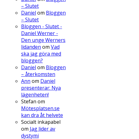
– Slutet
Daniel
om
Bloggen
– Slutet
Bloggen - Slutet -
Daniel Werner -
Den unge Werners
lidanden
om
Vad
ska jag göra med
bloggen?
Daniel
om
Bloggen
– återkomsten
Ann
om
Daniel
presenterar: Nya
lägenheten!
Stefan
om
Mötesplatsen.se
kan dra åt helvete
Socialt inkapabel
om
Jag lider av
dystymi