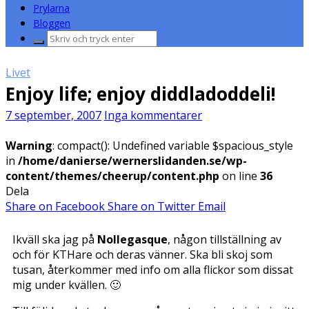
Prylarna
Bloggen
Sök
efter:
Livet
Enjoy life; enjoy diddladoddeli!
7 september, 2007
Inga kommentarer
Warning
: compact(): Undefined variable $spacious_style
in
/home/danierse/wernerslidanden.se/wp-
content/themes/cheerup/content.php
on line
36
Dela
Share on Facebook
Share on Twitter
Email
Ikväll ska jag på
Nollegasque
, någon tillställning av
och för KTHare och deras vänner. Ska bli skoj som
tusan, återkommer med info om alla flickor som dissat
mig under kvällen. 🙂