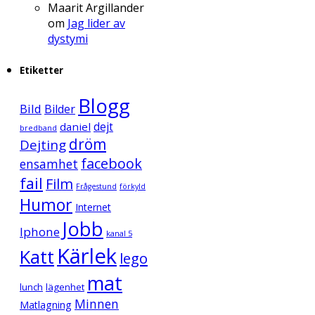
Maarit Argillander
om
Jag lider av
dystymi
Etiketter
Blogg
Bild
Bilder
daniel
dejt
bredband
dröm
Dejting
facebook
ensamhet
fail
Film
Frågestund
förkyld
Humor
Internet
Jobb
Iphone
kanal 5
Kärlek
Katt
lego
mat
lunch
lägenhet
Minnen
Matlagning