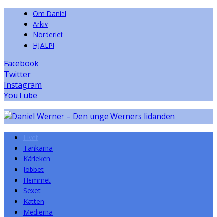
Om Daniel
Arkiv
Nörderiet
HJÄLP!
Facebook
Twitter
Instagram
YouTube
Livet
Tankarna
Kärleken
Jobbet
Hemmet
Sexet
Katten
Medierna