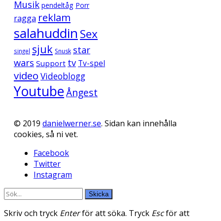
Musik
pendeltåg
Porr
reklam
ragga
salahuddin
Sex
sjuk
star
singel
Snusk
wars
tv
Support
Tv-spel
video
Videoblogg
Youtube
Ångest
© 2019
danielwerner.se
. Sidan kan innehålla
cookies, så ni vet.
Facebook
Twitter
Instagram
Skicka
Skriv och tryck
Enter
för att söka. Tryck
Esc
för att