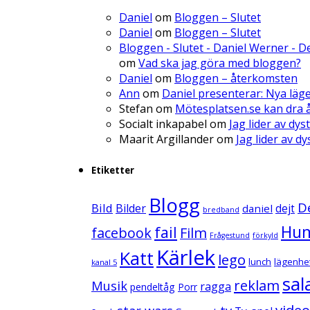
Daniel
om
Bloggen – Slutet
Daniel
om
Bloggen – Slutet
Bloggen - Slutet - Daniel Werner - 
om
Vad ska jag göra med bloggen?
Daniel
om
Bloggen – återkomsten
Ann
om
Daniel presenterar: Nya läg
Stefan
om
Mötesplatsen.se kan dra å
Socialt inkapabel
om
Jag lider av dys
Maarit Argillander
om
Jag lider av d
Etiketter
Blogg
D
Bild
Bilder
daniel
dejt
bredband
Hu
fail
facebook
Film
Frågestund
förkyld
Kärlek
Katt
lego
lunch
lägenhe
kanal 5
sal
reklam
Musik
ragga
pendeltåg
Porr