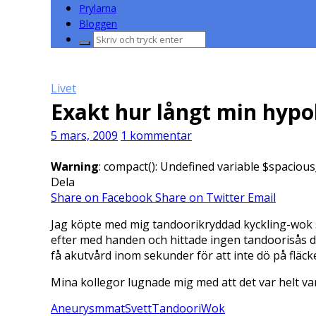
Prylarna
Bloggen
Sök
efter:
Livet
Exakt hur långt min hypo
5 mars, 2009
1 kommentar
Warning
: compact(): Undefined variable $spacious
Dela
Share on Facebook
Share on Twitter
Email
Jag köpte med mig tandoorikryddad kyckling-wok so
efter med handen och hittade ingen tandoorisås där.
få akutvård inom sekunder för att inte dö på fläck
Mina kollegor lugnade mig med att det var helt van
Aneurysm
mat
Svett
Tandoori
Wok