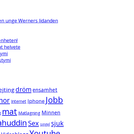
Den unge Werners lidanden
enheten!
t helvete
tymi
ystymi
dröm
ejting
ensamhet
Jobb
mor
Iphone
Internet
mat
Minnen
Matlagning
t
ahuddin
Sex
sjuk
singel
Youtube