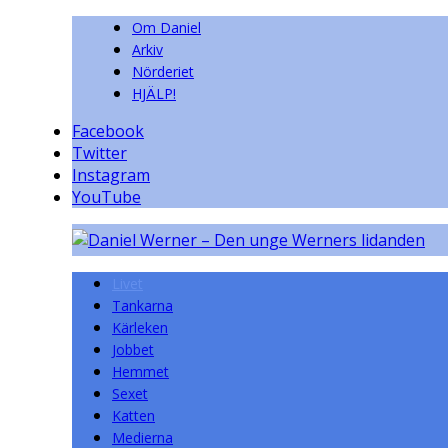
Om Daniel
Arkiv
Nörderiet
HJÄLP!
Facebook
Twitter
Instagram
YouTube
Livet
Tankarna
Kärleken
Jobbet
Hemmet
Sexet
Katten
Medierna