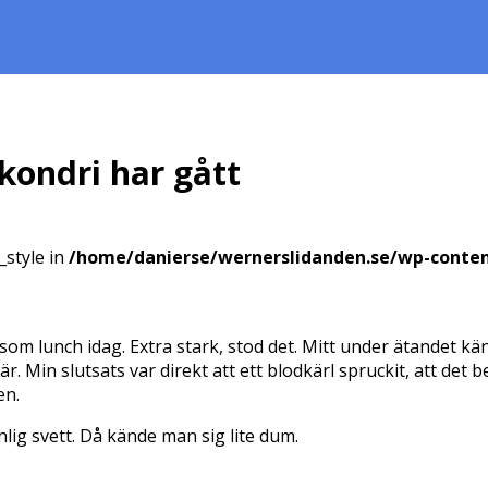
kondri har gått
_style in
/home/danierse/wernerslidanden.se/wp-conte
m lunch idag. Extra stark, stod det. Mitt under ätandet känd
 Min slutsats var direkt att ett blodkärl spruckit, att det b
en.
lig svett. Då kände man sig lite dum.