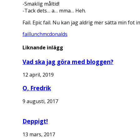
-Smaklig måltid!
-Tack dets… a… mma… Heh.
Fail. Epic fail. Nu kan jag aldrig mer sätta min fo
fail
lunch
mcdonalds
Liknande inlägg
Vad ska jag göra med bloggen?
12 april, 2019
O, Fredrik
9 augusti, 2017
Deppigt!
13 mars, 2017