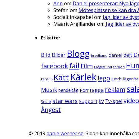
Ann
om
Daniel presenterar: Nya läg
Stefan
om
Mötesplatsen.se kan dra å
Socialt inkapabel
om
Jag lider av dys
Maarit Argillander
om
Jag lider av d
Etiketter
Blogg
D
Bild
Bilder
daniel
dejt
bredband
Hu
fail
facebook
Film
Frågestund
förkyld
Kärlek
Katt
lego
lunch
lägenhe
kanal 5
sal
reklam
Musik
ragga
pendeltåg
Porr
video
star wars
tv
Support
Tv-spel
Snusk
Ångest
© 2019
danielwerner.se
. Sidan kan innehålla coo