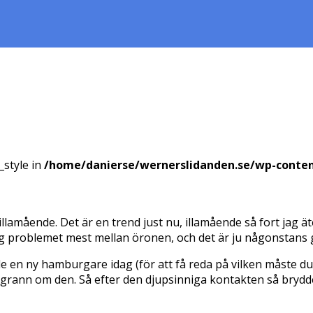
_style in
/home/danierse/wernerslidanden.se/wp-conte
lamående. Det är en trend just nu, illamående så fort jag ät
 nog problemet mest mellan öronen, och det är ju någonstans
stade en ny hamburgare idag (för att få reda på vilken måst
itegrann om den. Så efter den djupsinniga kontakten så brydde