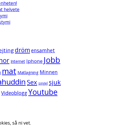
enheten!
t helvete
tymi
ystymi
dröm
ejting
ensamhet
Jobb
mor
Iphone
Internet
mat
Minnen
Matlagning
t
ahuddin
Sex
sjuk
singel
Youtube
Videoblogg
kies, så ni vet.