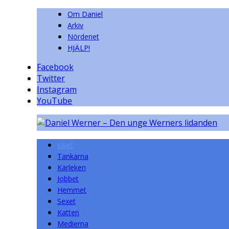
Om Daniel
Arkiv
Nörderiet
HJÄLP!
Facebook
Twitter
Instagram
YouTube
Livet
Tankarna
Kärleken
Jobbet
Hemmet
Sexet
Katten
Medierna