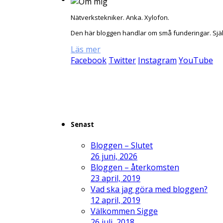
Nätverkstekniker. Anka. Xylofon.
Den här bloggen handlar om små funderingar. Sjä
Läs mer
Facebook
Twitter
Instagram
YouTube
Senast
Bloggen – Slutet
26 juni, 2026
Bloggen – återkomsten
23 april, 2019
Vad ska jag göra med bloggen?
12 april, 2019
Välkommen Sigge
26 juli, 2018