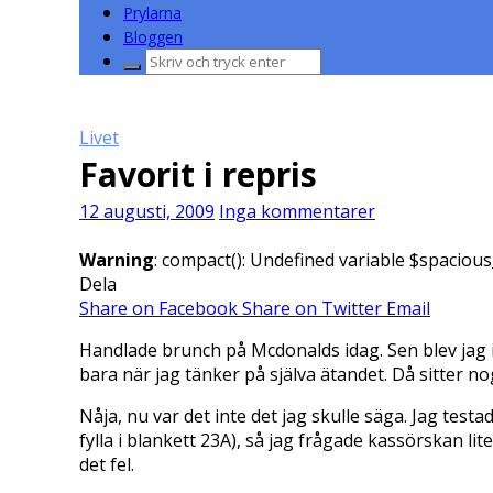
Prylarna
Bloggen
Sök
efter:
Livet
Favorit i repris
12 augusti, 2009
Inga kommentarer
Warning
: compact(): Undefined variable $spacious
Dela
Share on Facebook
Share on Twitter
Email
Handlade brunch på Mcdonalds idag. Sen blev jag il
bara när jag tänker på själva ätandet. Då sitter
Nåja, nu var det inte det jag skulle säga. Jag te
fylla i blankett 23A), så jag frågade kassörskan l
det fel.